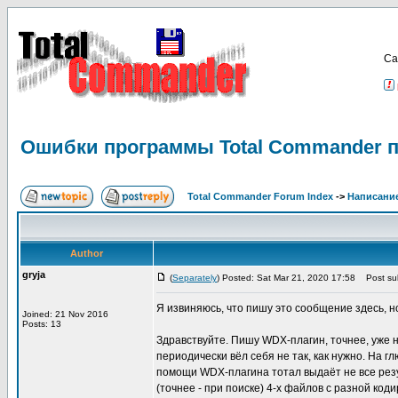
Са
Ошибки программы Total Commander п
Total Commander Forum Index
->
Написание
Author
gryja
(
Separately
) Posted: Sat Mar 21, 2020 17:58
Post sub
Я извиняюсь, что пишу это сообщение здесь, н
Joined: 21 Nov 2016
Posts: 13
Здравствуйте. Пишу WDX-плагин, точнее, уже на
периодически вёл себя не так, как нужно. На г
помощи WDX-плагина тотал выдаёт не все резул
(точнее - при поиске) 4-х файлов с разной ко