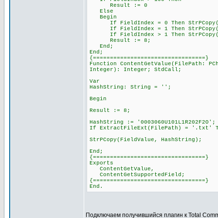
Result := 0
Else
Begin
If FieldIndex = 0 Then StrPCopy(Fi
If FieldIndex = 1 Then StrPCopy(Fi
If FieldIndex > 1 Then StrPCopy(Fie
Result := 8;
End;
End;
{=================================}
Function ContentGetValue(FilePath: PC
Integer): Integer; StdCall;
Var
HashString: String = '';
Begin
Result := 8;
HashString := '0003060U101L1R202F2O';
If ExtractFileExt(FilePath) = '.txt' 
StrPCopy(FieldValue, HashString);
End;
{=================================}
Exports
ContentGetValue,
ContentGetSupportedField;
{=================================}
End.
Подключаем получившийся плагин к Total Com