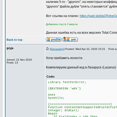
наличии 5-го - "другого", на некоторых коэфф
"другого" файла дубли "опять становятся" дубл
Вот ссылка на плагин:
https://yadi.sk/d/aQFqhe
Добавлено спустя 2 минуты:
Данная ошибка есть на всех версиях Total Com
Back to top
gryja
(
Separately
) Posted: Wed Apr 22, 2020 15:21
Post su
Хочу прибавить ясности.
Joined: 21 Nov 2016
Posts: 13
Компилируем данный код в Лазарусе (Lazarus) ->
Code:
Library TestForError;
{$EXTENSION 'wdx'}
Uses
SysUtils;
{=================================}
Function ContentGetSupportedField(Fie
Integer; StdCall;
Begin
If FieldIndex > 100 Then