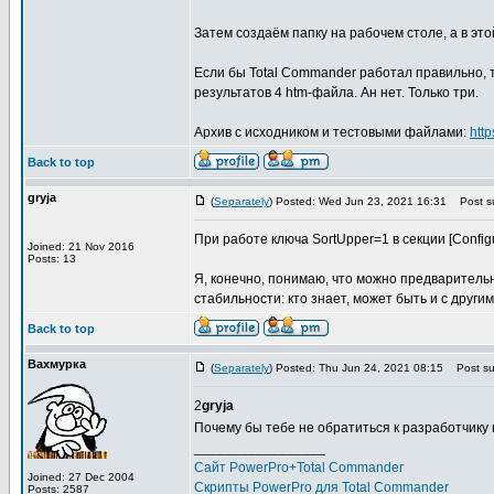
Затем создаём папку на рабочем столе, а в этой 
Если бы Total Commander работал правильно, 
результатов 4 htm-файла. Ан нет. Только три.
Архив с исходником и тестовыми файлами:
htt
Back to top
gryja
(
Separately
) Posted: Wed Jun 23, 2021 16:31
Post su
При работе ключа SortUpper=1 в секции [Configu
Joined: 21 Nov 2016
Posts: 13
Я, конечно, понимаю, что можно предваритель
стабильности: кто знает, может быть и с други
Back to top
Вахмурка
(
Separately
) Posted: Thu Jun 24, 2021 08:15
Post sub
2
gryja
Почему бы тебе не обратиться к разработчику
_________________
Сайт PowerPro+Total Commander
Joined: 27 Dec 2004
Скрипты PowerPro для Total Commander
Posts: 2587