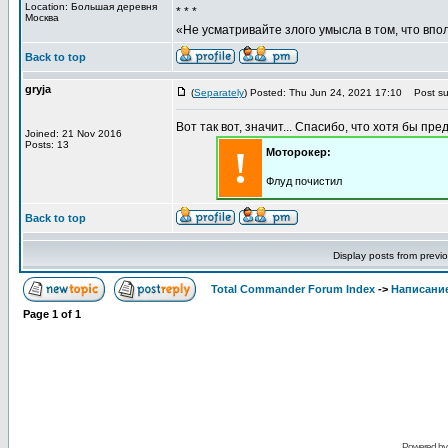
Location: Большая деревня
* * *
Москва
«Не усматривайте злого умысла в том, что впо
Back to top
gryja
(
Separately
) Posted: Thu Jun 24, 2021 17:10
Post sub
Вот так вот, значит... Спасибо, что хотя бы пре
Joined: 21 Nov 2016
Posts: 13
!
Моторокер:
Флуд почистил
Back to top
Display posts from previ
Total Commander Forum Index
->
Написание
Page
1
of
1
Powered b