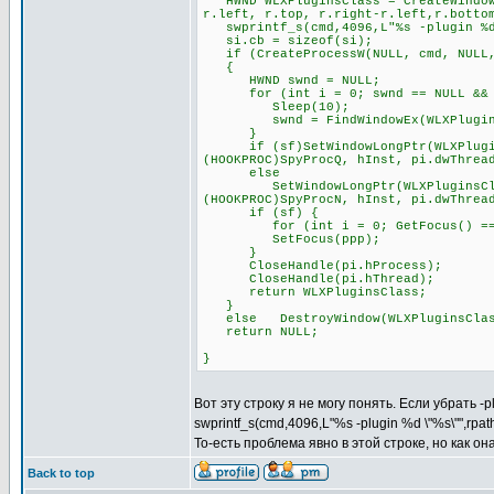
HWND WLXPluginsClass = CreateWindowE
r.left, r.top, r.right-r.left,r.botto
swprintf_s(cmd,4096,L"%s -plugin %d 
si.cb = sizeof(si);
if (CreateProcessW(NULL, cmd, NULL, 
{
HWND swnd = NULL;
for (int i = 0; swnd == NULL && i
Sleep(10);
swnd = FindWindowEx(WLXPluginsCl
}
if (sf)SetWindowLongPtr(WLXPluginsC
(HOOKPROC)SpyProcQ, hInst, pi.dwThrea
else
SetWindowLongPtr(WLXPluginsClass, 
(HOOKPROC)SpyProcN, hInst, pi.dwThrea
if (sf) {
for (int i = 0; GetFocus() == pp
SetFocus(ppp);
}
CloseHandle(pi.hProcess);
CloseHandle(pi.hThread);
return WLXPluginsClass;
}
else DestroyWindow(WLXPluginsClas
return NULL;
}
Вот эту строку я не могу понять. Если убрать -
swprintf_s(cmd,4096,L"%s -plugin %d \"%s\"",rpa
То-есть проблема явно в этой строке, но как о
Back to top