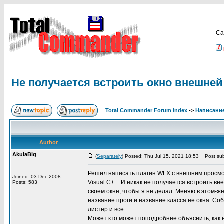
Са
Не получается встроить окно внешней
Total Commander Forum Index
->
Написание
Author
AkulaBig
(
Separately
) Posted: Thu Jul 15, 2021 18:53
Post sub
Решил написать плагин WLX с внешним просмотр
Joined: 03 Dec 2008
Visual C++. И никак не получается встроить в
Posts: 583
своем окне, чтобы я не делал. Меняю в этом-ж
название проги и название класса ее окна. Со
листер и все.
Может кто может поподробнее объяснить, как 