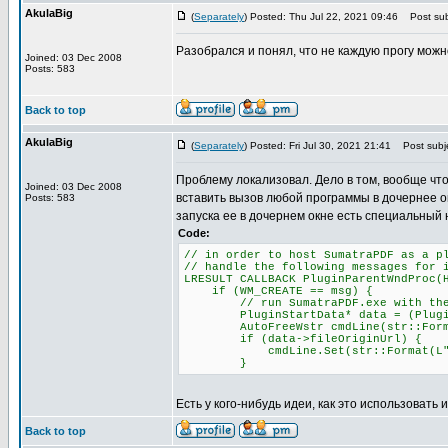
AkulaBig
(
Separately
) Posted: Thu Jul 22, 2021 09:46
Post sub
Разобрался и понял, что не каждую прогу можн
Joined: 03 Dec 2008
Posts: 583
Back to top
AkulaBig
(
Separately
) Posted: Fri Jul 30, 2021 21:41
Post subje
Проблему локализовал. Дело в том, вообще что
Joined: 03 Dec 2008
вставить вызов любой программы в дочернее о
Posts: 583
запуска ее в дочернем окне есть специальный 
Code:
// in order to host SumatraPDF as a p
// handle the following messages for 
LRESULT CALLBACK PluginParentWndProc(
if (WM_CREATE == msg) {
// run SumatraPDF.exe with the -p
PluginStartData* data = (PluginSta
AutoFreeWstr cmdLine(str::Format(L
if (data->fileOriginUrl) {
cmdLine.Set(str::Format(L"-plugin
}
Есть у кого-нибудь идеи, как это использовать 
Back to top