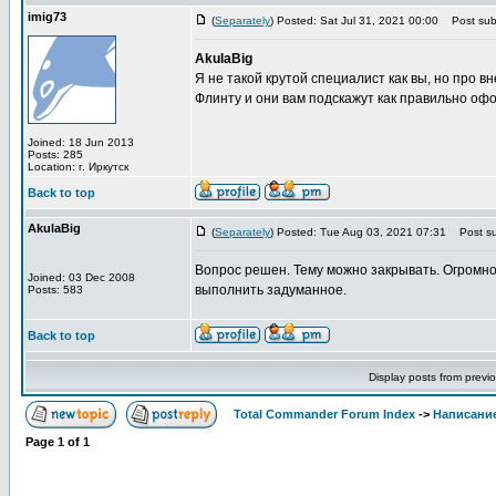
imig73
(
Separately
) Posted: Sat Jul 31, 2021 00:00
Post subj
AkulaBig
Я не такой крутой специалист как вы, но про 
Флинту и они вам подскажут как правильно офо
Joined: 18 Jun 2013
Posts: 285
Location: г. Иркутск
Back to top
AkulaBig
(
Separately
) Posted: Tue Aug 03, 2021 07:31
Post su
Вопрос решен. Тему можно закрывать. Огромно
Joined: 03 Dec 2008
выполнить задуманное.
Posts: 583
Back to top
Display posts from previ
Total Commander Forum Index
->
Написание
Page
1
of
1