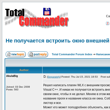
Са
Не получается встроить окно внешней
Total Commander Forum Index
->
Написание
Author
AkulaBig
(
Separately
) Posted: Thu Jul 15, 2021 18:53
Post sub
Решил написать плагин WLX с внешним просмотр
Joined: 03 Dec 2008
Visual C++. И никак не получается встроить в
Posts: 583
своем окне, чтобы я не делал. Меняю в этом-ж
название проги и название класса ее окна. Со
листер и все.
Может кто может поподробнее объяснить, как 