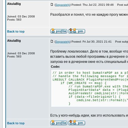
AkulaBig
(
Separately
) Posted: Thu Jul 22, 2021 09:46
Post sub
Разобрался и понял, что не каждую прогу можн
Joined: 03 Dec 2008
Posts: 583
Back to top
AkulaBig
(
Separately
) Posted: Fri Jul 30, 2021 21:41
Post subje
Проблему локализовал. Дело в том, вообще что
Joined: 03 Dec 2008
вставить вызов любой программы в дочернее о
Posts: 583
запуска ее в дочернем окне есть специальный 
Code:
// in order to host SumatraPDF as a p
// handle the following messages for 
LRESULT CALLBACK PluginParentWndProc(
if (WM_CREATE == msg) {
// run SumatraPDF.exe with the -p
PluginStartData* data = (PluginSta
AutoFreeWstr cmdLine(str::Format(L
if (data->fileOriginUrl) {
cmdLine.Set(str::Format(L"-plugin
}
Есть у кого-нибудь идеи, как это использовать 
Back to top