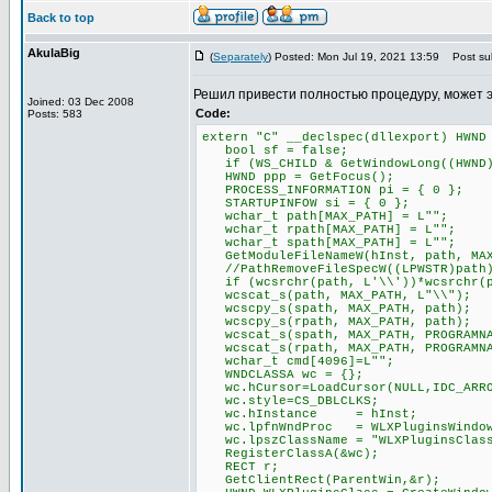
Back to top
AkulaBig
(
Separately
) Posted: Mon Jul 19, 2021 13:59
Post sub
Решил привести полностью процедуру, может 
Joined: 03 Dec 2008
Code:
Posts: 583
extern "C" __declspec(dllexport) HWND
bool sf = false;
if (WS_CHILD & GetWindowLong((HWND)P
HWND ppp = GetFocus();
PROCESS_INFORMATION pi = { 0 };
STARTUPINFOW si = { 0 };
wchar_t path[MAX_PATH] = L"";
wchar_t rpath[MAX_PATH] = L"";
wchar_t spath[MAX_PATH] = L"";
GetModuleFileNameW(hInst, path, MAX
//PathRemoveFileSpecW((LPWSTR)path
if (wcsrchr(path, L'\\'))*wcsrchr(p
wcscat_s(path, MAX_PATH, L"\\");
wcscpy_s(spath, MAX_PATH, path);
wcscpy_s(rpath, MAX_PATH, path);
wcscat_s(spath, MAX_PATH, PROGRAMNA
wcscat_s(rpath, MAX_PATH, PROGRAMNA
wchar_t cmd[4096]=L"";
WNDCLASSA wc = {};
wc.hCursor=LoadCursor(NULL,IDC_ARR
wc.style=CS_DBLCLKS;
wc.hInstance = hInst;
wc.lpfnWndProc = WLXPluginsWindow
wc.lpszClassName = "WLXPluginsClas
RegisterClassA(&wc);
RECT r;
GetClientRect(ParentWin,&r);