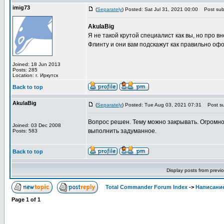
imig73
(
Separately
) Posted: Sat Jul 31, 2021 00:00
Post subj
AkulaBig
Я не такой крутой специалист как вы, но про 
Флинту и они вам подскажут как правильно офо
Joined: 18 Jun 2013
Posts: 285
Location: г. Иркутск
Back to top
AkulaBig
(
Separately
) Posted: Tue Aug 03, 2021 07:31
Post su
Вопрос решен. Тему можно закрывать. Огромно
Joined: 03 Dec 2008
выполнить задуманное.
Posts: 583
Back to top
Display posts from previ
Total Commander Forum Index
->
Написание
Page
1
of
1