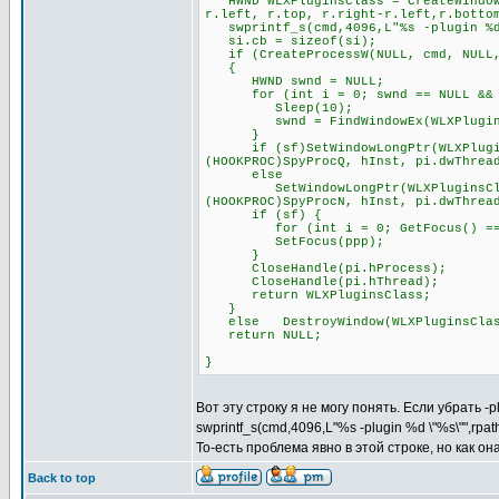
HWND WLXPluginsClass = CreateWindowE
r.left, r.top, r.right-r.left,r.botto
swprintf_s(cmd,4096,L"%s -plugin %d 
si.cb = sizeof(si);
if (CreateProcessW(NULL, cmd, NULL, 
{
HWND swnd = NULL;
for (int i = 0; swnd == NULL && i
Sleep(10);
swnd = FindWindowEx(WLXPluginsCl
}
if (sf)SetWindowLongPtr(WLXPluginsC
(HOOKPROC)SpyProcQ, hInst, pi.dwThrea
else
SetWindowLongPtr(WLXPluginsClass, 
(HOOKPROC)SpyProcN, hInst, pi.dwThrea
if (sf) {
for (int i = 0; GetFocus() == pp
SetFocus(ppp);
}
CloseHandle(pi.hProcess);
CloseHandle(pi.hThread);
return WLXPluginsClass;
}
else DestroyWindow(WLXPluginsClas
return NULL;
}
Вот эту строку я не могу понять. Если убрать -
swprintf_s(cmd,4096,L"%s -plugin %d \"%s\"",rpa
То-есть проблема явно в этой строке, но как о
Back to top