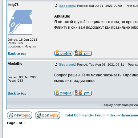
imig73
(
Separately
) Posted: Sat Jul 31, 2021 00:00
Post subj
AkulaBig
Я не такой крутой специалист как вы, но про 
Флинту и они вам подскажут как правильно офо
Joined: 18 Jun 2013
Posts: 285
Location: г. Иркутск
Back to top
AkulaBig
(
Separately
) Posted: Tue Aug 03, 2021 07:31
Post su
Вопрос решен. Тему можно закрывать. Огромно
Joined: 03 Dec 2008
выполнить задуманное.
Posts: 583
Back to top
Display posts from previ
Total Commander Forum Index
->
Написание
Page
1
of
1