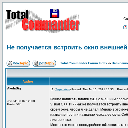
Са
Не получается встроить окно внешней
Total Commander Forum Index
->
Написание
Author
AkulaBig
(
Separately
) Posted: Thu Jul 15, 2021 18:53
Post sub
Решил написать плагин WLX с внешним просмотр
Joined: 03 Dec 2008
Visual C++. И никак не получается встроить в
Posts: 583
своем окне, чтобы я не делал. Меняю в этом-ж
название проги и название класса ее окна. Со
листер и все.
Может кто может поподробнее объяснить, как 