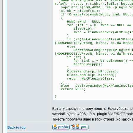
HWND WLXPluginsClass = CreateWindowE
r.left, r.top, r.right-r.left,r.botto
swprintf_s(cmd,4096,L"%s -plugin %d 
si.cb = sizeof(si);
if (CreateProcessW(NULL, cmd, NULL, 
{
HWND swnd = NULL;
for (int i = 0; swnd == NULL && i
Sleep(10);
swnd = FindWindowEx(WLXPluginsCl
}
if (sf)SetWindowLongPtr(WLXPluginsC
(HOOKPROC)SpyProcQ, hInst, pi.dwThrea
else
SetWindowLongPtr(WLXPluginsClass, 
(HOOKPROC)SpyProcN, hInst, pi.dwThrea
if (sf) {
for (int i = 0; GetFocus() == pp
SetFocus(ppp);
}
CloseHandle(pi.hProcess);
CloseHandle(pi.hThread);
return WLXPluginsClass;
}
else DestroyWindow(WLXPluginsClas
return NULL;
}
Вот эту строку я не могу понять. Если убрать -
swprintf_s(cmd,4096,L"%s -plugin %d \"%s\"",rpa
То-есть проблема явно в этой строке, но как о
Back to top