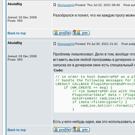
AkulaBig
(
Separately
) Posted: Thu Jul 22, 2021 09:46
Post sub
Разобрался и понял, что не каждую прогу можн
Joined: 03 Dec 2008
Posts: 583
Back to top
AkulaBig
(
Separately
) Posted: Fri Jul 30, 2021 21:41
Post subje
Проблему локализовал. Дело в том, вообще что
Joined: 03 Dec 2008
вставить вызов любой программы в дочернее о
Posts: 583
запуска ее в дочернем окне есть специальный 
Code:
// in order to host SumatraPDF as a p
// handle the following messages for 
LRESULT CALLBACK PluginParentWndProc(
if (WM_CREATE == msg) {
// run SumatraPDF.exe with the -p
PluginStartData* data = (PluginSta
AutoFreeWstr cmdLine(str::Format(L
if (data->fileOriginUrl) {
cmdLine.Set(str::Format(L"-plugin
}
Есть у кого-нибудь идеи, как это использовать 
Back to top