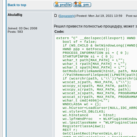
Back to top
AkulaBig
(
Separately
) Posted: Mon Jul 19, 2021 13:59
Post sub
Решил привести полностью процедуру, может 
Joined: 03 Dec 2008
Code:
Posts: 583
extern "C" __declspec(dllexport) HWND
bool sf = false;
if (WS_CHILD & GetWindowLong((HWND)P
HWND ppp = GetFocus();
PROCESS_INFORMATION pi = { 0 };
STARTUPINFOW si = { 0 };
wchar_t path[MAX_PATH] = L"";
wchar_t rpath[MAX_PATH] = L"";
wchar_t spath[MAX_PATH] = L"";
GetModuleFileNameW(hInst, path, MAX
//PathRemoveFileSpecW((LPWSTR)path
if (wcsrchr(path, L'\\'))*wcsrchr(p
wcscat_s(path, MAX_PATH, L"\\");
wcscpy_s(spath, MAX_PATH, path);
wcscpy_s(rpath, MAX_PATH, path);
wcscat_s(spath, MAX_PATH, PROGRAMNA
wcscat_s(rpath, MAX_PATH, PROGRAMNA
wchar_t cmd[4096]=L"";
WNDCLASSA wc = {};
wc.hCursor=LoadCursor(NULL,IDC_ARR
wc.style=CS_DBLCLKS;
wc.hInstance = hInst;
wc.lpfnWndProc = WLXPluginsWindow
wc.lpszClassName = "WLXPluginsClas
RegisterClassA(&wc);
RECT r;
GetClientRect(ParentWin,&r);