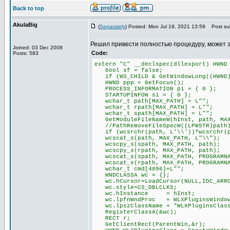
Back to top
AkulaBig
(
Separately
) Posted: Mon Jul 19, 2021 13:59
Post sub
Решил привести полностью процедуру, может 
Joined: 03 Dec 2008
Code:
Posts: 583
extern "C" __declspec(dllexport) HWND
bool sf = false;
if (WS_CHILD & GetWindowLong((HWND)P
HWND ppp = GetFocus();
PROCESS_INFORMATION pi = { 0 };
STARTUPINFOW si = { 0 };
wchar_t path[MAX_PATH] = L"";
wchar_t rpath[MAX_PATH] = L"";
wchar_t spath[MAX_PATH] = L"";
GetModuleFileNameW(hInst, path, MAX
//PathRemoveFileSpecW((LPWSTR)path
if (wcsrchr(path, L'\\'))*wcsrchr(p
wcscat_s(path, MAX_PATH, L"\\");
wcscpy_s(spath, MAX_PATH, path);
wcscpy_s(rpath, MAX_PATH, path);
wcscat_s(spath, MAX_PATH, PROGRAMNA
wcscat_s(rpath, MAX_PATH, PROGRAMNA
wchar_t cmd[4096]=L"";
WNDCLASSA wc = {};
wc.hCursor=LoadCursor(NULL,IDC_ARR
wc.style=CS_DBLCLKS;
wc.hInstance = hInst;
wc.lpfnWndProc = WLXPluginsWindow
wc.lpszClassName = "WLXPluginsClas
RegisterClassA(&wc);
RECT r;
GetClientRect(ParentWin,&r);