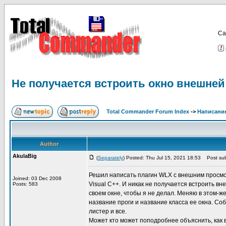
Са
Не получается встроить окно внешней
Total Commander Forum Index
->
Написание
Author
AkulaBig
(
Separately
) Posted: Thu Jul 15, 2021 18:53
Post sub
Решил написать плагин WLX с внешним просмотр
Joined: 03 Dec 2008
Visual C++. И никак не получается встроить в
Posts: 583
своем окне, чтобы я не делал. Меняю в этом-ж
название проги и название класса ее окна. Со
листер и все.
Может кто может поподробнее объяснить, как 