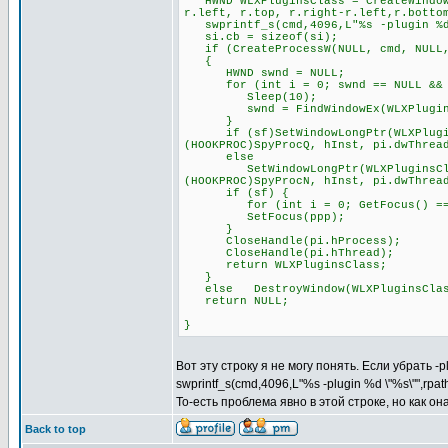
HWND WLXPluginsClass = CreateWindowE
r.left, r.top, r.right-r.left,r.botto
swprintf_s(cmd,4096,L"%s -plugin %d 
si.cb = sizeof(si);
if (CreateProcessW(NULL, cmd, NULL, 
{
HWND swnd = NULL;
for (int i = 0; swnd == NULL && i
Sleep(10);
swnd = FindWindowEx(WLXPluginsCl
}
if (sf)SetWindowLongPtr(WLXPluginsC
(HOOKPROC)SpyProcQ, hInst, pi.dwThrea
else
SetWindowLongPtr(WLXPluginsClass, 
(HOOKPROC)SpyProcN, hInst, pi.dwThrea
if (sf) {
for (int i = 0; GetFocus() == pp
SetFocus(ppp);
}
CloseHandle(pi.hProcess);
CloseHandle(pi.hThread);
return WLXPluginsClass;
}
else DestroyWindow(WLXPluginsClas
return NULL;
}
Вот эту строку я не могу понять. Если убрать -
swprintf_s(cmd,4096,L"%s -plugin %d \"%s\"",rpa
То-есть проблема явно в этой строке, но как о
Back to top