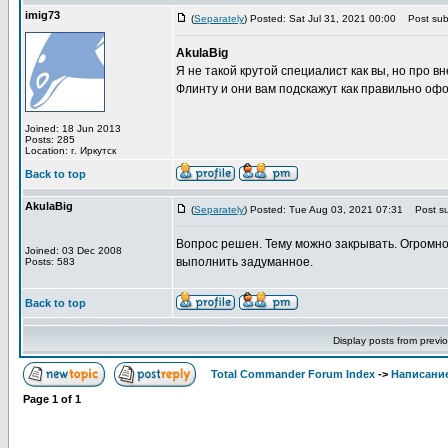
imig73
(
Separately
) Posted: Sat Jul 31, 2021 00:00
Post subj
AkulaBig
Я не такой крутой специалист как вы, но про 
Флинту и они вам подскажут как правильно офо
Joined: 18 Jun 2013
Posts: 285
Location: г. Иркутск
Back to top
AkulaBig
(
Separately
) Posted: Tue Aug 03, 2021 07:31
Post su
Вопрос решен. Тему можно закрывать. Огромно
Joined: 03 Dec 2008
выполнить задуманное.
Posts: 583
Back to top
Display posts from previ
Total Commander Forum Index
->
Написание
Page
1
of
1