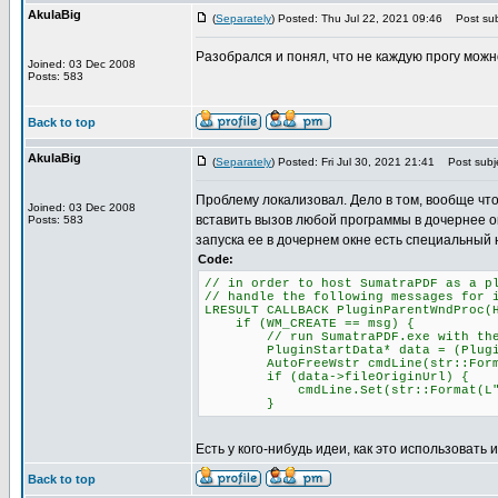
AkulaBig
(
Separately
) Posted: Thu Jul 22, 2021 09:46
Post sub
Разобрался и понял, что не каждую прогу можн
Joined: 03 Dec 2008
Posts: 583
Back to top
AkulaBig
(
Separately
) Posted: Fri Jul 30, 2021 21:41
Post subje
Проблему локализовал. Дело в том, вообще что
Joined: 03 Dec 2008
вставить вызов любой программы в дочернее о
Posts: 583
запуска ее в дочернем окне есть специальный 
Code:
// in order to host SumatraPDF as a p
// handle the following messages for 
LRESULT CALLBACK PluginParentWndProc(
if (WM_CREATE == msg) {
// run SumatraPDF.exe with the -p
PluginStartData* data = (PluginSta
AutoFreeWstr cmdLine(str::Format(L
if (data->fileOriginUrl) {
cmdLine.Set(str::Format(L"-plugin
}
Есть у кого-нибудь идеи, как это использовать 
Back to top