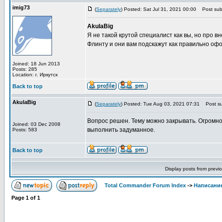
imig73
(
Separately
) Posted: Sat Jul 31, 2021 00:00
Post subj
AkulaBig
Я не такой крутой специалист как вы, но про 
Флинту и они вам подскажут как правильно офо
Joined: 18 Jun 2013
Posts: 285
Location: г. Иркутск
Back to top
AkulaBig
(
Separately
) Posted: Tue Aug 03, 2021 07:31
Post su
Вопрос решен. Тему можно закрывать. Огромно
Joined: 03 Dec 2008
выполнить задуманное.
Posts: 583
Back to top
Display posts from previ
Total Commander Forum Index
->
Написание
Page
1
of
1