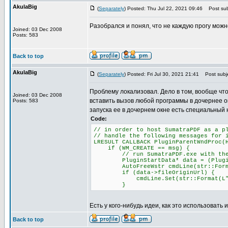
AkulaBig
(
Separately
) Posted: Thu Jul 22, 2021 09:46
Post sub
Разобрался и понял, что не каждую прогу можн
Joined: 03 Dec 2008
Posts: 583
Back to top
AkulaBig
(
Separately
) Posted: Fri Jul 30, 2021 21:41
Post subje
Проблему локализовал. Дело в том, вообще что
Joined: 03 Dec 2008
вставить вызов любой программы в дочернее о
Posts: 583
запуска ее в дочернем окне есть специальный 
Code:
// in order to host SumatraPDF as a p
// handle the following messages for 
LRESULT CALLBACK PluginParentWndProc(
if (WM_CREATE == msg) {
// run SumatraPDF.exe with the -p
PluginStartData* data = (PluginSta
AutoFreeWstr cmdLine(str::Format(L
if (data->fileOriginUrl) {
cmdLine.Set(str::Format(L"-plugin
}
Есть у кого-нибудь идеи, как это использовать 
Back to top