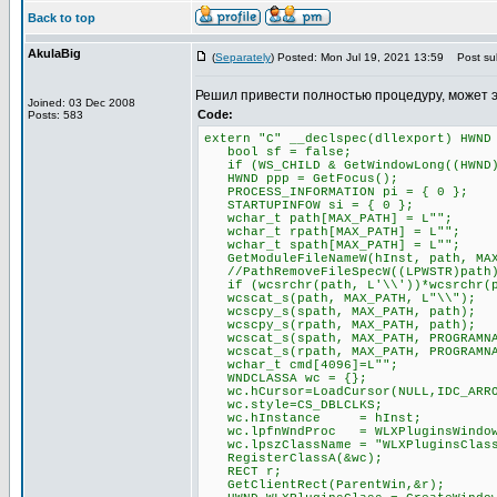
Back to top
AkulaBig
(
Separately
) Posted: Mon Jul 19, 2021 13:59
Post sub
Решил привести полностью процедуру, может 
Joined: 03 Dec 2008
Code:
Posts: 583
extern "C" __declspec(dllexport) HWND
bool sf = false;
if (WS_CHILD & GetWindowLong((HWND)P
HWND ppp = GetFocus();
PROCESS_INFORMATION pi = { 0 };
STARTUPINFOW si = { 0 };
wchar_t path[MAX_PATH] = L"";
wchar_t rpath[MAX_PATH] = L"";
wchar_t spath[MAX_PATH] = L"";
GetModuleFileNameW(hInst, path, MAX
//PathRemoveFileSpecW((LPWSTR)path
if (wcsrchr(path, L'\\'))*wcsrchr(p
wcscat_s(path, MAX_PATH, L"\\");
wcscpy_s(spath, MAX_PATH, path);
wcscpy_s(rpath, MAX_PATH, path);
wcscat_s(spath, MAX_PATH, PROGRAMNA
wcscat_s(rpath, MAX_PATH, PROGRAMNA
wchar_t cmd[4096]=L"";
WNDCLASSA wc = {};
wc.hCursor=LoadCursor(NULL,IDC_ARR
wc.style=CS_DBLCLKS;
wc.hInstance = hInst;
wc.lpfnWndProc = WLXPluginsWindow
wc.lpszClassName = "WLXPluginsClas
RegisterClassA(&wc);
RECT r;
GetClientRect(ParentWin,&r);