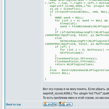
HWND WLXPluginsClass = CreateWindowE
r.left, r.top, r.right-r.left,r.botto
swprintf_s(cmd,4096,L"%s -plugin %d 
si.cb = sizeof(si);
if (CreateProcessW(NULL, cmd, NULL, 
{
HWND swnd = NULL;
for (int i = 0; swnd == NULL && i
Sleep(10);
swnd = FindWindowEx(WLXPluginsCl
}
if (sf)SetWindowLongPtr(WLXPluginsC
(HOOKPROC)SpyProcQ, hInst, pi.dwThrea
else
SetWindowLongPtr(WLXPluginsClass, 
(HOOKPROC)SpyProcN, hInst, pi.dwThrea
if (sf) {
for (int i = 0; GetFocus() == pp
SetFocus(ppp);
}
CloseHandle(pi.hProcess);
CloseHandle(pi.hThread);
return WLXPluginsClass;
}
else DestroyWindow(WLXPluginsClas
return NULL;
}
Вот эту строку я не могу понять. Если убрать -
swprintf_s(cmd,4096,L"%s -plugin %d \"%s\"",rpa
То-есть проблема явно в этой строке, но как о
Back to top