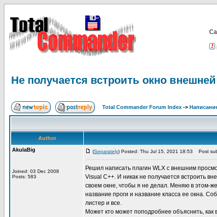
Са
Не получается встроить окно внешней
Total Commander Forum Index
->
Написание
Author
AkulaBig
(
Separately
) Posted: Thu Jul 15, 2021 18:53
Post sub
Решил написать плагин WLX с внешним просмотр
Joined: 03 Dec 2008
Visual C++. И никак не получается встроить в
Posts: 583
своем окне, чтобы я не делал. Меняю в этом-ж
название проги и название класса ее окна. Со
листер и все.
Может кто может поподробнее объяснить, как 