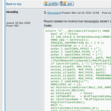
Back to top
AkulaBig
(
Separately
) Posted: Mon Jul 19, 2021 13:59
Post sub
Решил привести полностью процедуру, может 
Joined: 03 Dec 2008
Code:
Posts: 583
extern "C" __declspec(dllexport) HWND
bool sf = false;
if (WS_CHILD & GetWindowLong((HWND)P
HWND ppp = GetFocus();
PROCESS_INFORMATION pi = { 0 };
STARTUPINFOW si = { 0 };
wchar_t path[MAX_PATH] = L"";
wchar_t rpath[MAX_PATH] = L"";
wchar_t spath[MAX_PATH] = L"";
GetModuleFileNameW(hInst, path, MAX
//PathRemoveFileSpecW((LPWSTR)path
if (wcsrchr(path, L'\\'))*wcsrchr(p
wcscat_s(path, MAX_PATH, L"\\");
wcscpy_s(spath, MAX_PATH, path);
wcscpy_s(rpath, MAX_PATH, path);
wcscat_s(spath, MAX_PATH, PROGRAMNA
wcscat_s(rpath, MAX_PATH, PROGRAMNA
wchar_t cmd[4096]=L"";
WNDCLASSA wc = {};
wc.hCursor=LoadCursor(NULL,IDC_ARR
wc.style=CS_DBLCLKS;
wc.hInstance = hInst;
wc.lpfnWndProc = WLXPluginsWindow
wc.lpszClassName = "WLXPluginsClas
RegisterClassA(&wc);
RECT r;
GetClientRect(ParentWin,&r);