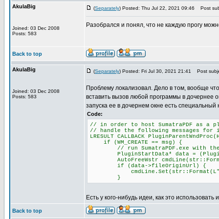
AkulaBig
(
Separately
) Posted: Thu Jul 22, 2021 09:46
Post sub
Разобрался и понял, что не каждую прогу можн
Joined: 03 Dec 2008
Posts: 583
Back to top
AkulaBig
(
Separately
) Posted: Fri Jul 30, 2021 21:41
Post subje
Проблему локализовал. Дело в том, вообще что
Joined: 03 Dec 2008
вставить вызов любой программы в дочернее о
Posts: 583
запуска ее в дочернем окне есть специальный 
Code:
// in order to host SumatraPDF as a p
// handle the following messages for 
LRESULT CALLBACK PluginParentWndProc(
if (WM_CREATE == msg) {
// run SumatraPDF.exe with the -p
PluginStartData* data = (PluginSta
AutoFreeWstr cmdLine(str::Format(L
if (data->fileOriginUrl) {
cmdLine.Set(str::Format(L"-plugin
}
Есть у кого-нибудь идеи, как это использовать 
Back to top