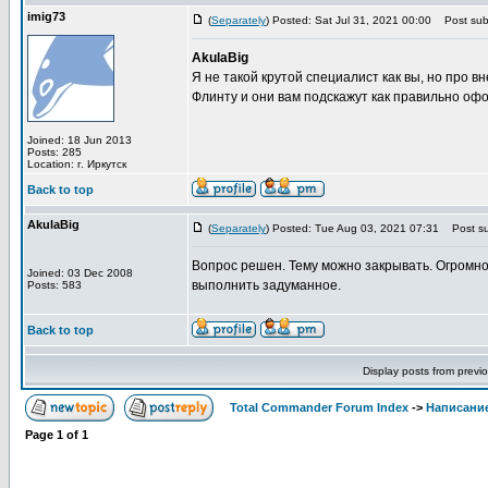
imig73
(
Separately
) Posted: Sat Jul 31, 2021 00:00
Post subj
AkulaBig
Я не такой крутой специалист как вы, но про 
Флинту и они вам подскажут как правильно офо
Joined: 18 Jun 2013
Posts: 285
Location: г. Иркутск
Back to top
AkulaBig
(
Separately
) Posted: Tue Aug 03, 2021 07:31
Post su
Вопрос решен. Тему можно закрывать. Огромно
Joined: 03 Dec 2008
выполнить задуманное.
Posts: 583
Back to top
Display posts from previ
Total Commander Forum Index
->
Написание
Page
1
of
1