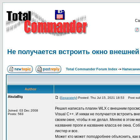
Са
Не получается встроить окно внешней
Total Commander Forum Index
->
Написание
Author
AkulaBig
(
Separately
) Posted: Thu Jul 15, 2021 18:53
Post sub
Решил написать плагин WLX с внешним просмотр
Joined: 03 Dec 2008
Visual C++. И никак не получается встроить в
Posts: 583
своем окне, чтобы я не делал. Меняю в этом-ж
название проги и название класса ее окна. Со
листер и все.
Может кто может поподробнее объяснить, как 