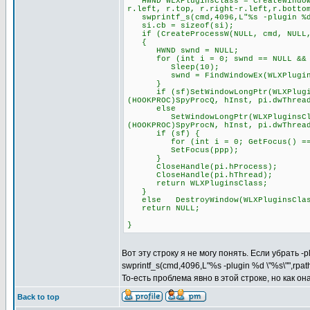
HWND WLXPluginsClass = CreateWindowE
r.left, r.top, r.right-r.left,r.botto
swprintf_s(cmd,4096,L"%s -plugin %d 
si.cb = sizeof(si);
if (CreateProcessW(NULL, cmd, NULL, 
{
HWND swnd = NULL;
for (int i = 0; swnd == NULL && i
Sleep(10);
swnd = FindWindowEx(WLXPluginsCl
}
if (sf)SetWindowLongPtr(WLXPluginsC
(HOOKPROC)SpyProcQ, hInst, pi.dwThrea
else
SetWindowLongPtr(WLXPluginsClass, 
(HOOKPROC)SpyProcN, hInst, pi.dwThrea
if (sf) {
for (int i = 0; GetFocus() == pp
SetFocus(ppp);
}
CloseHandle(pi.hProcess);
CloseHandle(pi.hThread);
return WLXPluginsClass;
}
else DestroyWindow(WLXPluginsClas
return NULL;
}
Вот эту строку я не могу понять. Если убрать -
swprintf_s(cmd,4096,L"%s -plugin %d \"%s\"",rpa
То-есть проблема явно в этой строке, но как о
Back to top