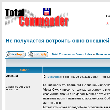
Са
Не получается встроить окно внешней
Total Commander Forum Index
->
Написание
Author
AkulaBig
(
Separately
) Posted: Thu Jul 15, 2021 18:53
Post sub
Решил написать плагин WLX с внешним просмотр
Joined: 03 Dec 2008
Visual C++. И никак не получается встроить в
Posts: 583
своем окне, чтобы я не делал. Меняю в этом-ж
название проги и название класса ее окна. Со
листер и все.
Может кто может поподробнее объяснить, как 