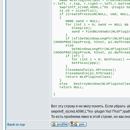
HWND WLXPluginsClass = CreateWindowE
r.left, r.top, r.right-r.left,r.botto
swprintf_s(cmd,4096,L"%s -plugin %d 
si.cb = sizeof(si);
if (CreateProcessW(NULL, cmd, NULL, 
{
HWND swnd = NULL;
for (int i = 0; swnd == NULL && i
Sleep(10);
swnd = FindWindowEx(WLXPluginsCl
}
if (sf)SetWindowLongPtr(WLXPluginsC
(HOOKPROC)SpyProcQ, hInst, pi.dwThrea
else
SetWindowLongPtr(WLXPluginsClass, 
(HOOKPROC)SpyProcN, hInst, pi.dwThrea
if (sf) {
for (int i = 0; GetFocus() == pp
SetFocus(ppp);
}
CloseHandle(pi.hProcess);
CloseHandle(pi.hThread);
return WLXPluginsClass;
}
else DestroyWindow(WLXPluginsClas
return NULL;
}
Вот эту строку я не могу понять. Если убрать -
swprintf_s(cmd,4096,L"%s -plugin %d \"%s\"",rpa
То-есть проблема явно в этой строке, но как о
Back to top