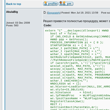
Back to top
AkulaBig
(
Separately
) Posted: Mon Jul 19, 2021 13:59
Post sub
Решил привести полностью процедуру, может 
Joined: 03 Dec 2008
Code:
Posts: 583
extern "C" __declspec(dllexport) HWND
bool sf = false;
if (WS_CHILD & GetWindowLong((HWND)P
HWND ppp = GetFocus();
PROCESS_INFORMATION pi = { 0 };
STARTUPINFOW si = { 0 };
wchar_t path[MAX_PATH] = L"";
wchar_t rpath[MAX_PATH] = L"";
wchar_t spath[MAX_PATH] = L"";
GetModuleFileNameW(hInst, path, MAX
//PathRemoveFileSpecW((LPWSTR)path
if (wcsrchr(path, L'\\'))*wcsrchr(p
wcscat_s(path, MAX_PATH, L"\\");
wcscpy_s(spath, MAX_PATH, path);
wcscpy_s(rpath, MAX_PATH, path);
wcscat_s(spath, MAX_PATH, PROGRAMNA
wcscat_s(rpath, MAX_PATH, PROGRAMNA
wchar_t cmd[4096]=L"";
WNDCLASSA wc = {};
wc.hCursor=LoadCursor(NULL,IDC_ARR
wc.style=CS_DBLCLKS;
wc.hInstance = hInst;
wc.lpfnWndProc = WLXPluginsWindow
wc.lpszClassName = "WLXPluginsClas
RegisterClassA(&wc);
RECT r;
GetClientRect(ParentWin,&r);