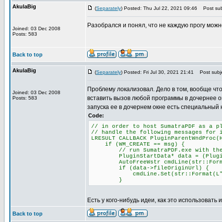
AkulaBig
(
Separately
) Posted: Thu Jul 22, 2021 09:46
Post sub
Разобрался и понял, что не каждую прогу можн
Joined: 03 Dec 2008
Posts: 583
Back to top
AkulaBig
(
Separately
) Posted: Fri Jul 30, 2021 21:41
Post subje
Проблему локализовал. Дело в том, вообще что
Joined: 03 Dec 2008
вставить вызов любой программы в дочернее о
Posts: 583
запуска ее в дочернем окне есть специальный 
Code:
// in order to host SumatraPDF as a p
// handle the following messages for 
LRESULT CALLBACK PluginParentWndProc(
if (WM_CREATE == msg) {
// run SumatraPDF.exe with the -p
PluginStartData* data = (PluginSta
AutoFreeWstr cmdLine(str::Format(L
if (data->fileOriginUrl) {
cmdLine.Set(str::Format(L"-plugin
}
Есть у кого-нибудь идеи, как это использовать 
Back to top