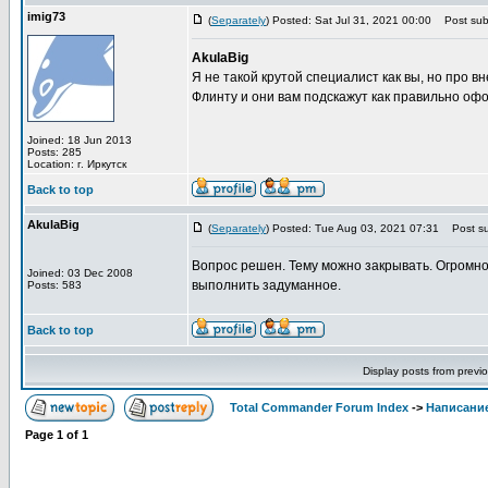
imig73
(
Separately
) Posted: Sat Jul 31, 2021 00:00
Post subj
AkulaBig
Я не такой крутой специалист как вы, но про 
Флинту и они вам подскажут как правильно офо
Joined: 18 Jun 2013
Posts: 285
Location: г. Иркутск
Back to top
AkulaBig
(
Separately
) Posted: Tue Aug 03, 2021 07:31
Post su
Вопрос решен. Тему можно закрывать. Огромно
Joined: 03 Dec 2008
выполнить задуманное.
Posts: 583
Back to top
Display posts from previ
Total Commander Forum Index
->
Написание
Page
1
of
1