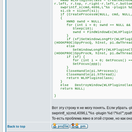
HWND WLXPluginsClass = CreateWindowE
r.left, r.top, r.right-r.left,r.botto
swprintf_s(cmd,4096,L"%s -plugin %d 
si.cb = sizeof(si);
if (CreateProcessW(NULL, cmd, NULL, 
{
HWND swnd = NULL;
for (int i = 0; swnd == NULL && i
Sleep(10);
swnd = FindWindowEx(WLXPluginsCl
}
if (sf)SetWindowLongPtr(WLXPluginsC
(HOOKPROC)SpyProcQ, hInst, pi.dwThrea
else
SetWindowLongPtr(WLXPluginsClass, 
(HOOKPROC)SpyProcN, hInst, pi.dwThrea
if (sf) {
for (int i = 0; GetFocus() == pp
SetFocus(ppp);
}
CloseHandle(pi.hProcess);
CloseHandle(pi.hThread);
return WLXPluginsClass;
}
else DestroyWindow(WLXPluginsClas
return NULL;
}
Вот эту строку я не могу понять. Если убрать -
swprintf_s(cmd,4096,L"%s -plugin %d \"%s\"",rpa
То-есть проблема явно в этой строке, но как о
Back to top