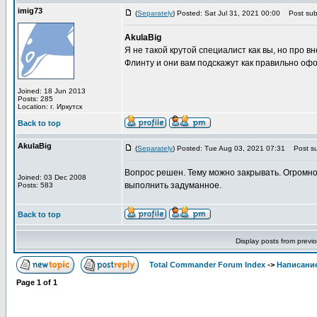
imig73
(
Separately
) Posted: Sat Jul 31, 2021 00:00
Post subj
AkulaBig
Я не такой крутой специалист как вы, но про 
Флинту и они вам подскажут как правильно офо
Joined: 18 Jun 2013
Posts: 285
Location: г. Иркутск
Back to top
AkulaBig
(
Separately
) Posted: Tue Aug 03, 2021 07:31
Post su
Вопрос решен. Тему можно закрывать. Огромно
Joined: 03 Dec 2008
выполнить задуманное.
Posts: 583
Back to top
Display posts from previ
Total Commander Forum Index
->
Написание
Page
1
of
1