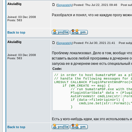
AkulaBig
(
Separately
) Posted: Thu Jul 22, 2021 09:46
Post sub
Разобрался и понял, что не каждую прогу можн
Joined: 03 Dec 2008
Posts: 583
Back to top
AkulaBig
(
Separately
) Posted: Fri Jul 30, 2021 21:41
Post subje
Проблему локализовал. Дело в том, вообще что
Joined: 03 Dec 2008
вставить вызов любой программы в дочернее о
Posts: 583
запуска ее в дочернем окне есть специальный 
Code:
// in order to host SumatraPDF as a p
// handle the following messages for 
LRESULT CALLBACK PluginParentWndProc(
if (WM_CREATE == msg) {
// run SumatraPDF.exe with the -p
PluginStartData* data = (PluginSta
AutoFreeWstr cmdLine(str::Format(L
if (data->fileOriginUrl) {
cmdLine.Set(str::Format(L"-plugin
}
Есть у кого-нибудь идеи, как это использовать 
Back to top