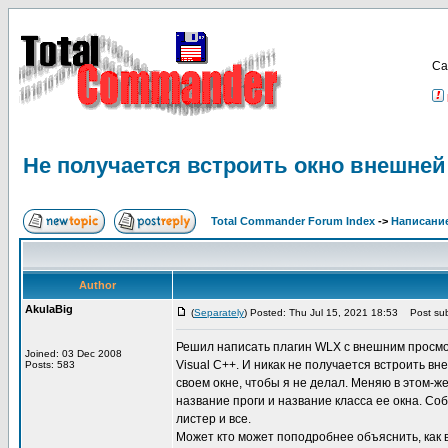
Са
Не получается встроить окно внешней
Total Commander Forum Index
->
Написание
Author
AkulaBig
(
Separately
) Posted: Thu Jul 15, 2021 18:53
Post sub
Решил написать плагин WLX с внешним просмотр
Joined: 03 Dec 2008
Visual C++. И никак не получается встроить в
Posts: 583
своем окне, чтобы я не делал. Меняю в этом-ж
название проги и название класса ее окна. Со
листер и все.
Может кто может поподробнее объяснить, как 