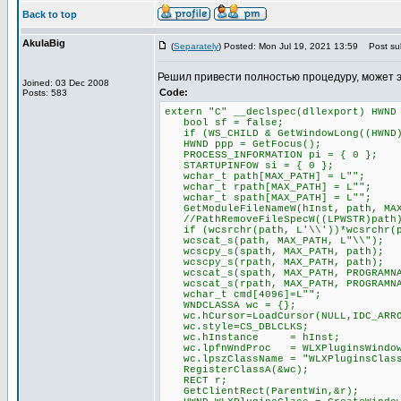
Back to top
AkulaBig
(
Separately
) Posted: Mon Jul 19, 2021 13:59
Post sub
Решил привести полностью процедуру, может 
Joined: 03 Dec 2008
Code:
Posts: 583
extern "C" __declspec(dllexport) HWND
bool sf = false;
if (WS_CHILD & GetWindowLong((HWND)P
HWND ppp = GetFocus();
PROCESS_INFORMATION pi = { 0 };
STARTUPINFOW si = { 0 };
wchar_t path[MAX_PATH] = L"";
wchar_t rpath[MAX_PATH] = L"";
wchar_t spath[MAX_PATH] = L"";
GetModuleFileNameW(hInst, path, MAX
//PathRemoveFileSpecW((LPWSTR)path
if (wcsrchr(path, L'\\'))*wcsrchr(p
wcscat_s(path, MAX_PATH, L"\\");
wcscpy_s(spath, MAX_PATH, path);
wcscpy_s(rpath, MAX_PATH, path);
wcscat_s(spath, MAX_PATH, PROGRAMNA
wcscat_s(rpath, MAX_PATH, PROGRAMNA
wchar_t cmd[4096]=L"";
WNDCLASSA wc = {};
wc.hCursor=LoadCursor(NULL,IDC_ARR
wc.style=CS_DBLCLKS;
wc.hInstance = hInst;
wc.lpfnWndProc = WLXPluginsWindow
wc.lpszClassName = "WLXPluginsClas
RegisterClassA(&wc);
RECT r;
GetClientRect(ParentWin,&r);