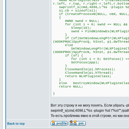
HWND WLXPluginsClass = CreateWindowE
r.left, r.top, r.right-r.left,r.botto
swprintf_s(cmd,4096,L"%s -plugin %d 
si.cb = sizeof(si);
if (CreateProcessW(NULL, cmd, NULL, 
{
HWND swnd = NULL;
for (int i = 0; swnd == NULL && i
Sleep(10);
swnd = FindWindowEx(WLXPluginsCl
}
if (sf)SetWindowLongPtr(WLXPluginsC
(HOOKPROC)SpyProcQ, hInst, pi.dwThrea
else
SetWindowLongPtr(WLXPluginsClass, 
(HOOKPROC)SpyProcN, hInst, pi.dwThrea
if (sf) {
for (int i = 0; GetFocus() == pp
SetFocus(ppp);
}
CloseHandle(pi.hProcess);
CloseHandle(pi.hThread);
return WLXPluginsClass;
}
else DestroyWindow(WLXPluginsClas
return NULL;
}
Вот эту строку я не могу понять. Если убрать -
swprintf_s(cmd,4096,L"%s -plugin %d \"%s\"",rpa
То-есть проблема явно в этой строке, но как о
Back to top