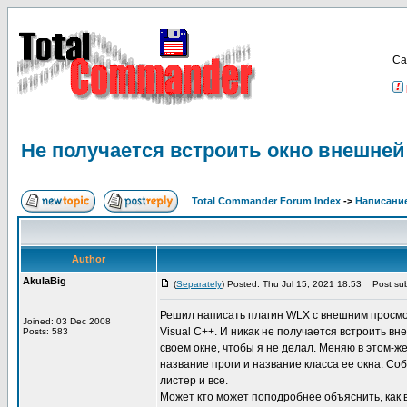
Са
Не получается встроить окно внешней
Total Commander Forum Index
->
Написание
Author
AkulaBig
(
Separately
) Posted: Thu Jul 15, 2021 18:53
Post sub
Решил написать плагин WLX с внешним просмотр
Joined: 03 Dec 2008
Visual C++. И никак не получается встроить в
Posts: 583
своем окне, чтобы я не делал. Меняю в этом-ж
название проги и название класса ее окна. Со
листер и все.
Может кто может поподробнее объяснить, как 