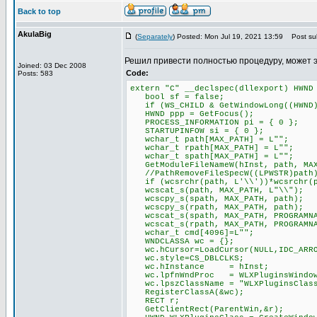
Back to top
AkulaBig
(
Separately
) Posted: Mon Jul 19, 2021 13:59
Post sub
Решил привести полностью процедуру, может 
Joined: 03 Dec 2008
Code:
Posts: 583
extern "C" __declspec(dllexport) HWND
bool sf = false;
if (WS_CHILD & GetWindowLong((HWND)P
HWND ppp = GetFocus();
PROCESS_INFORMATION pi = { 0 };
STARTUPINFOW si = { 0 };
wchar_t path[MAX_PATH] = L"";
wchar_t rpath[MAX_PATH] = L"";
wchar_t spath[MAX_PATH] = L"";
GetModuleFileNameW(hInst, path, MAX
//PathRemoveFileSpecW((LPWSTR)path
if (wcsrchr(path, L'\\'))*wcsrchr(p
wcscat_s(path, MAX_PATH, L"\\");
wcscpy_s(spath, MAX_PATH, path);
wcscpy_s(rpath, MAX_PATH, path);
wcscat_s(spath, MAX_PATH, PROGRAMNA
wcscat_s(rpath, MAX_PATH, PROGRAMNA
wchar_t cmd[4096]=L"";
WNDCLASSA wc = {};
wc.hCursor=LoadCursor(NULL,IDC_ARR
wc.style=CS_DBLCLKS;
wc.hInstance = hInst;
wc.lpfnWndProc = WLXPluginsWindow
wc.lpszClassName = "WLXPluginsClas
RegisterClassA(&wc);
RECT r;
GetClientRect(ParentWin,&r);