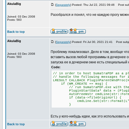
AkulaBig
(
Separately
) Posted: Thu Jul 22, 2021 09:46
Post sub
Разобрался и понял, что не каждую прогу можн
Joined: 03 Dec 2008
Posts: 583
Back to top
AkulaBig
(
Separately
) Posted: Fri Jul 30, 2021 21:41
Post subje
Проблему локализовал. Дело в том, вообще что
Joined: 03 Dec 2008
вставить вызов любой программы в дочернее о
Posts: 583
запуска ее в дочернем окне есть специальный 
Code:
// in order to host SumatraPDF as a p
// handle the following messages for 
LRESULT CALLBACK PluginParentWndProc(
if (WM_CREATE == msg) {
// run SumatraPDF.exe with the -p
PluginStartData* data = (PluginSta
AutoFreeWstr cmdLine(str::Format(L
if (data->fileOriginUrl) {
cmdLine.Set(str::Format(L"-plugin
}
Есть у кого-нибудь идеи, как это использовать 
Back to top