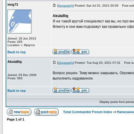
imig73
(
Separately
) Posted: Sat Jul 31, 2021 00:00
Post subj
AkulaBig
Я не такой крутой специалист как вы, но про 
Флинту и они вам подскажут как правильно офо
Joined: 18 Jun 2013
Posts: 285
Location: г. Иркутск
Back to top
AkulaBig
(
Separately
) Posted: Tue Aug 03, 2021 07:31
Post su
Вопрос решен. Тему можно закрывать. Огромно
Joined: 03 Dec 2008
выполнить задуманное.
Posts: 583
Back to top
Display posts from previ
Total Commander Forum Index
->
Написание
Page
1
of
1