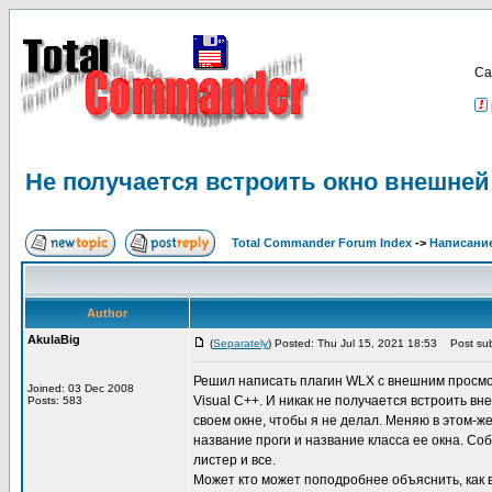
Са
Не получается встроить окно внешней
Total Commander Forum Index
->
Написание
Author
AkulaBig
(
Separately
) Posted: Thu Jul 15, 2021 18:53
Post sub
Решил написать плагин WLX с внешним просмотр
Joined: 03 Dec 2008
Visual C++. И никак не получается встроить в
Posts: 583
своем окне, чтобы я не делал. Меняю в этом-ж
название проги и название класса ее окна. Со
листер и все.
Может кто может поподробнее объяснить, как 