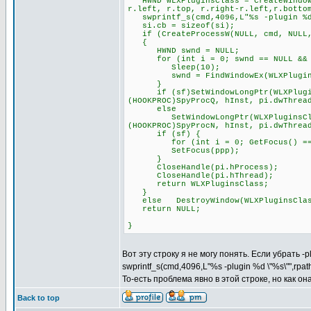
HWND WLXPluginsClass = CreateWindowE
r.left, r.top, r.right-r.left,r.botto
swprintf_s(cmd,4096,L"%s -plugin %d 
si.cb = sizeof(si);
if (CreateProcessW(NULL, cmd, NULL, 
{
HWND swnd = NULL;
for (int i = 0; swnd == NULL && i
Sleep(10);
swnd = FindWindowEx(WLXPluginsCl
}
if (sf)SetWindowLongPtr(WLXPluginsC
(HOOKPROC)SpyProcQ, hInst, pi.dwThrea
else
SetWindowLongPtr(WLXPluginsClass, 
(HOOKPROC)SpyProcN, hInst, pi.dwThrea
if (sf) {
for (int i = 0; GetFocus() == pp
SetFocus(ppp);
}
CloseHandle(pi.hProcess);
CloseHandle(pi.hThread);
return WLXPluginsClass;
}
else DestroyWindow(WLXPluginsClas
return NULL;
}
Вот эту строку я не могу понять. Если убрать -
swprintf_s(cmd,4096,L"%s -plugin %d \"%s\"",rpa
То-есть проблема явно в этой строке, но как о
Back to top