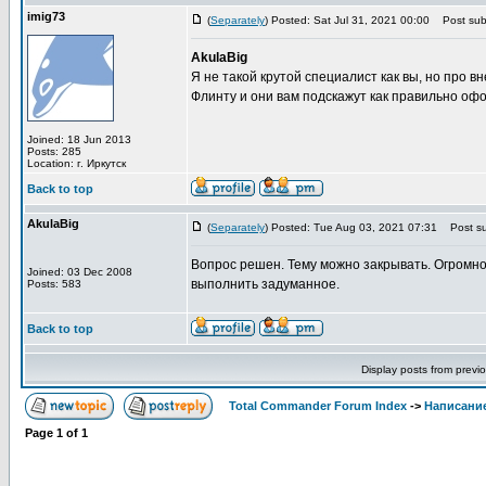
imig73
(
Separately
) Posted: Sat Jul 31, 2021 00:00
Post subj
AkulaBig
Я не такой крутой специалист как вы, но про 
Флинту и они вам подскажут как правильно офо
Joined: 18 Jun 2013
Posts: 285
Location: г. Иркутск
Back to top
AkulaBig
(
Separately
) Posted: Tue Aug 03, 2021 07:31
Post su
Вопрос решен. Тему можно закрывать. Огромно
Joined: 03 Dec 2008
выполнить задуманное.
Posts: 583
Back to top
Display posts from previ
Total Commander Forum Index
->
Написание
Page
1
of
1