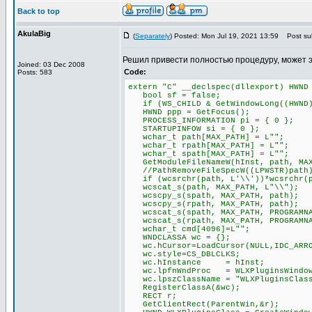
Back to top
AkulaBig
(
Separately
) Posted: Mon Jul 19, 2021 13:59
Post sub
Решил привести полностью процедуру, может 
Joined: 03 Dec 2008
Code:
Posts: 583
extern "C" __declspec(dllexport) HWND
bool sf = false;
if (WS_CHILD & GetWindowLong((HWND)P
HWND ppp = GetFocus();
PROCESS_INFORMATION pi = { 0 };
STARTUPINFOW si = { 0 };
wchar_t path[MAX_PATH] = L"";
wchar_t rpath[MAX_PATH] = L"";
wchar_t spath[MAX_PATH] = L"";
GetModuleFileNameW(hInst, path, MAX
//PathRemoveFileSpecW((LPWSTR)path
if (wcsrchr(path, L'\\'))*wcsrchr(p
wcscat_s(path, MAX_PATH, L"\\");
wcscpy_s(spath, MAX_PATH, path);
wcscpy_s(rpath, MAX_PATH, path);
wcscat_s(spath, MAX_PATH, PROGRAMNA
wcscat_s(rpath, MAX_PATH, PROGRAMNA
wchar_t cmd[4096]=L"";
WNDCLASSA wc = {};
wc.hCursor=LoadCursor(NULL,IDC_ARR
wc.style=CS_DBLCLKS;
wc.hInstance = hInst;
wc.lpfnWndProc = WLXPluginsWindow
wc.lpszClassName = "WLXPluginsClas
RegisterClassA(&wc);
RECT r;
GetClientRect(ParentWin,&r);