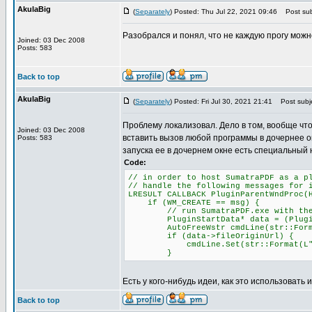
AkulaBig
(
Separately
) Posted: Thu Jul 22, 2021 09:46
Post sub
Разобрался и понял, что не каждую прогу можн
Joined: 03 Dec 2008
Posts: 583
Back to top
AkulaBig
(
Separately
) Posted: Fri Jul 30, 2021 21:41
Post subje
Проблему локализовал. Дело в том, вообще что
Joined: 03 Dec 2008
вставить вызов любой программы в дочернее о
Posts: 583
запуска ее в дочернем окне есть специальный 
Code:
// in order to host SumatraPDF as a p
// handle the following messages for 
LRESULT CALLBACK PluginParentWndProc(
if (WM_CREATE == msg) {
// run SumatraPDF.exe with the -p
PluginStartData* data = (PluginSta
AutoFreeWstr cmdLine(str::Format(L
if (data->fileOriginUrl) {
cmdLine.Set(str::Format(L"-plugin
}
Есть у кого-нибудь идеи, как это использовать 
Back to top