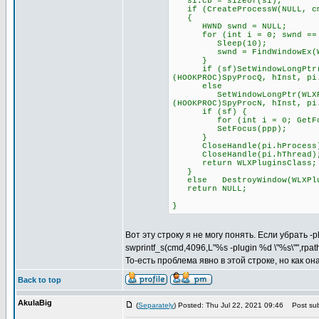
si.cb = sizeof(si);
if (CreateProcessW(NULL, cmd
{
HWND swnd = NULL;
for (int i = 0; swnd == NU
Sleep(10);
swnd = FindWindowEx(WLXPl
}
if (sf)SetWindowLongPtr(WLX
(HOOKPROC)SpyProcQ, hInst, pi
else
SetWindowLongPtr(WLXPlugin
(HOOKPROC)SpyProcN, hInst, pi
if (sf) {
for (int i = 0; GetFocus(
SetFocus(ppp);
}
CloseHandle(pi.hProcess
CloseHandle(pi.hThread)
return WLXPluginsClass;
}
else DestroyWindow(WLXPlu
return NULL;
}
Вот эту строку я не могу понять. Если убрать -
swprintf_s(cmd,4096,L"%s -plugin %d \"%s\"",rpa
То-есть проблема явно в этой строке, но как о
Back to top
AkulaBig
(
Separately
) Posted: Thu Jul 22, 2021 09:46
Post sub