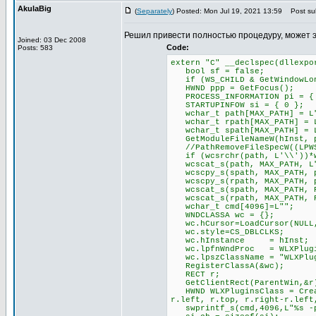
AkulaBig
(
Separately
) Posted: Mon Jul 19, 2021 13:59
Post sub
Решил привести полностью процедуру, может 
Joined: 03 Dec 2008
Code:
Posts: 583
extern "C" __declspec(dllexpo
bool sf = false;
if (WS_CHILD & GetWindowLong
HWND ppp = GetFocus();
PROCESS_INFORMATION pi = {
STARTUPINFOW si = { 0 };
wchar_t path[MAX_PATH] = L
wchar_t rpath[MAX_PATH] = 
wchar_t spath[MAX_PATH] = 
GetModuleFileNameW(hInst, p
//PathRemoveFileSpecW((LPWS
if (wcsrchr(path, L'\\'))*w
wcscat_s(path, MAX_PATH, L
wcscpy_s(spath, MAX_PATH, 
wcscpy_s(rpath, MAX_PATH, 
wcscat_s(spath, MAX_PATH, P
wcscat_s(rpath, MAX_PATH, P
wchar_t cmd[4096]=L"";
WNDCLASSA wc = {};
wc.hCursor=LoadCursor(NULL,
wc.style=CS_DBLCLKS;
wc.hInstance = hInst;
wc.lpfnWndProc = WLXPlugin
wc.lpszClassName = "WLXPlug
RegisterClassA(&wc);
RECT r;
GetClientRect(ParentWin,&r
HWND WLXPluginsClass = Creat
r.left, r.top, r.right-r.left
swprintf_s(cmd,4096,L"%s -pl