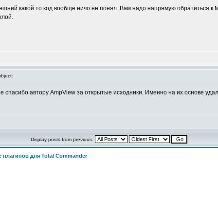
внешний какой то код вообще ничо не понял. Вам надо напрямую обратиться к
хлой.
bject:
е спасибо автору AmpView за открытые исходники. Именно на их основе уда
Display posts from previous:
 плагинов для Total Commander