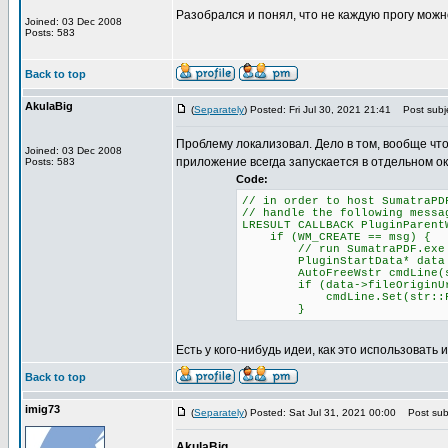
Разобрался и понял, что не каждую прогу можн
Joined: 03 Dec 2008
Posts: 583
Back to top
AkulaBig
(
Separately
) Posted: Fri Jul 30, 2021 21:41
Post subje
Проблему локализовал. Дело в том, вообще чт
Joined: 03 Dec 2008
приложение всегда запускается в отдельном ок
Posts: 583
Code:
// in order to host SumatraPD
// handle the following messa
LRESULT CALLBACK PluginParent
if (WM_CREATE == msg) {
// run SumatraPDF.exe with
PluginStartData* data = (P
AutoFreeWstr cmdLine(str::
if (data->fileOriginUr
cmdLine.Set(str::Format(L"
}
Есть у кого-нибудь идеи, как это использовать 
Back to top
imig73
(
Separately
) Posted: Sat Jul 31, 2021 00:00
Post subj
AkulaBig