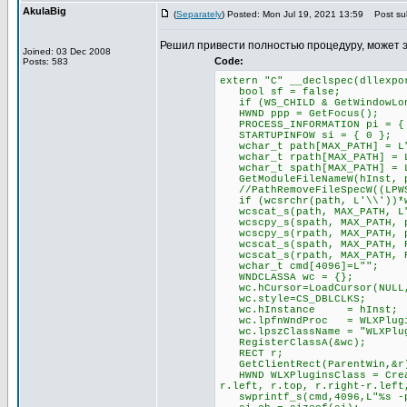
AkulaBig
(
Separately
) Posted: Mon Jul 19, 2021 13:59
Post sub
Решил привести полностью процедуру, может 
Joined: 03 Dec 2008
Code:
Posts: 583
extern "C" __declspec(dllexpo
bool sf = false;
if (WS_CHILD & GetWindowLong
HWND ppp = GetFocus();
PROCESS_INFORMATION pi = {
STARTUPINFOW si = { 0 };
wchar_t path[MAX_PATH] = L
wchar_t rpath[MAX_PATH] = 
wchar_t spath[MAX_PATH] = 
GetModuleFileNameW(hInst, p
//PathRemoveFileSpecW((LPWS
if (wcsrchr(path, L'\\'))*w
wcscat_s(path, MAX_PATH, L
wcscpy_s(spath, MAX_PATH, 
wcscpy_s(rpath, MAX_PATH, 
wcscat_s(spath, MAX_PATH, P
wcscat_s(rpath, MAX_PATH, P
wchar_t cmd[4096]=L"";
WNDCLASSA wc = {};
wc.hCursor=LoadCursor(NULL,
wc.style=CS_DBLCLKS;
wc.hInstance = hInst;
wc.lpfnWndProc = WLXPlugin
wc.lpszClassName = "WLXPlug
RegisterClassA(&wc);
RECT r;
GetClientRect(ParentWin,&r
HWND WLXPluginsClass = Creat
r.left, r.top, r.right-r.left
swprintf_s(cmd,4096,L"%s -pl