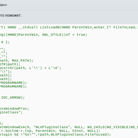
ject:
это поможет:
rt) HWND __stdcall ListLoadW(HWND ParentWin,wchar_t* FileToLoad,
((HWND)ParentWin, GWL_STYLE))sf = true;
 0 };
"";
L"";
L"";
ath, MAX_PATH);
TR)path);
csrchr(path, L'\\') = L'\0';
"\\");
path);
path);
ROGRAMNAME);
ROGRAMNAME);
IDC_ARROW);
sWindowProc;
insClass";
);
eWindowExA(0, "WLXPluginsClass", NULL, WS_CHILD|WS_VISIBLE|WS_
,r.bottom-r.top, ParentWin, NULL, hInst, NULL);
ugin %d \"%s\"",rpath,WLXPluginsClass,FileToLoad);