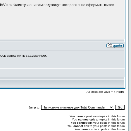
 MVV или Флинту и они вам подскажут как правильно оформить вызов.
лось выполнить задуманное.
All times are GMT + 4 Hours
Jump to:
You
cannot
post new topics in this forum
You
cannot
reply to topics in this forum
You
cannot
edit your posts in this forum
You
cannot
delete your posts in this forum
You
cannot
vote in polls in this forum