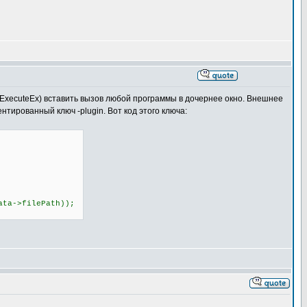
lExecuteEx) вставить вызов любой программы в дочернее окно. Внешнее
тированный ключ -plugin. Вот код этого ключа:
a->filePath));