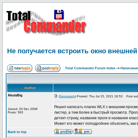
Не получается встроить окно внешней
Total Commander Forum Index
->
Написание
Author
AkulaBig
(
Separately
) Posted: Thu Jul 15, 2021 18:53
Post sub
Решил написать плагин WLX с внешним просмотр
Joined: 03 Dec 2008
листер, а тем более в быстрый просмотр. Прог
Posts: 583
детект-строку, название проги и название клас
Может кто может поподробнее объяснить, как 
Back to top