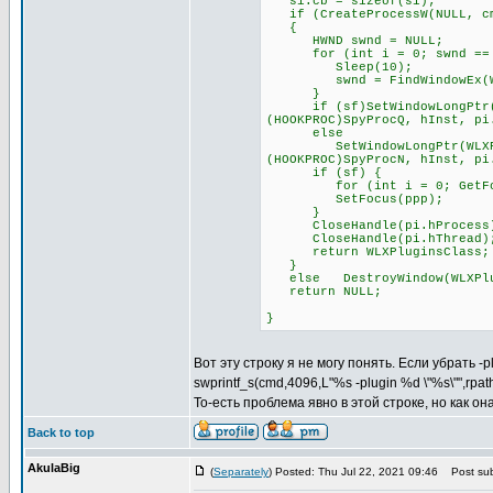
si.cb = sizeof(si);
if (CreateProcessW(NULL, cmd
{
HWND swnd = NULL;
for (int i = 0; swnd == NU
Sleep(10);
swnd = FindWindowEx(WLXPl
}
if (sf)SetWindowLongPtr(WLX
(HOOKPROC)SpyProcQ, hInst, pi
else
SetWindowLongPtr(WLXPlugin
(HOOKPROC)SpyProcN, hInst, pi
if (sf) {
for (int i = 0; GetFocus(
SetFocus(ppp);
}
CloseHandle(pi.hProcess
CloseHandle(pi.hThread)
return WLXPluginsClass;
}
else DestroyWindow(WLXPlu
return NULL;
}
Вот эту строку я не могу понять. Если убрать -
swprintf_s(cmd,4096,L"%s -plugin %d \"%s\"",rpa
То-есть проблема явно в этой строке, но как о
Back to top
AkulaBig
(
Separately
) Posted: Thu Jul 22, 2021 09:46
Post sub