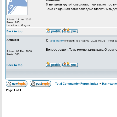
Я не такой крутой специалист как вы, но про 
Тема созданная вами заведомо гласит быть до
Joined: 18 Jun 2013
Posts: 285
Location: г. Иркутск
Back to top
AkulaBig
(
Separately
) Posted: Tue Aug 03, 2021 07:31
Post su
Вопрос решен. Тему можно закрывать. Огромно
Joined: 03 Dec 2008
Posts: 583
Back to top
Total Commander Forum Index
->
Написание
Page
1
of
1