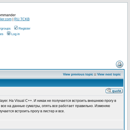
Commander
ler.com
|
RU.TCKB
rgroups
Register
ges
Log in
View previous topic
::
View next topic
yer. На Visual C++. И никак не получается встроить внешнюю прогу в
де все на данные суматры, опять все работает правильно. Изменяю
учается встроить прогу в листер и все.