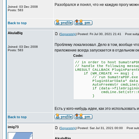
Разобрался и понял, что не каждую прогу можн
Joined: 03 Dec 2008
Posts: 583
Back to top
AkulaBig
(
Separately
) Posted: Fri Jul 30, 2021 21:41
Post subje
Проблему локализовал. Дело в том, вообще чт
Joined: 03 Dec 2008
приложение всегда запускается в отдельном ок
Posts: 583
Code:
// in order to host SumatraPD
// handle the following messa
LRESULT CALLBACK PluginParent
if (WM_CREATE == msg) {
// run SumatraPDF.exe with
PluginStartData* data = (P
AutoFreeWstr cmdLine(str::
if (data->fileOriginUr
cmdLine.Set(str::Format(L"
}
Есть у кого-нибудь идеи, как это использовать 
Back to top
imig73
(
Separately
) Posted: Sat Jul 31, 2021 00:00
Post subj
AkulaBig