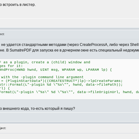
о встроить в листер.
ct:
о не удается стандартными методами (через CreateProcessA, либо через Shel
не. В SumatrePDF для запуска ее в дочернем окне есть специальный недокумен
F as a plugin, create a (child) window and
ges for it:
WndProc(HWND hwnd, UINT msg, WPARAM wp, LPARAM lp) {
 the -plugin command line argument
luginStartData*)((CREATESTRUCT*)lp)->lpCreateParams;
Format(L"-plugin %d \"%s\"", hwnd, data->filePath));
l) {
-plugin \"%s\" %d \"%s\"", data->fileOriginUrl, hwnd, dat
из внешнего кода, то-есть который я пишу?
ect: