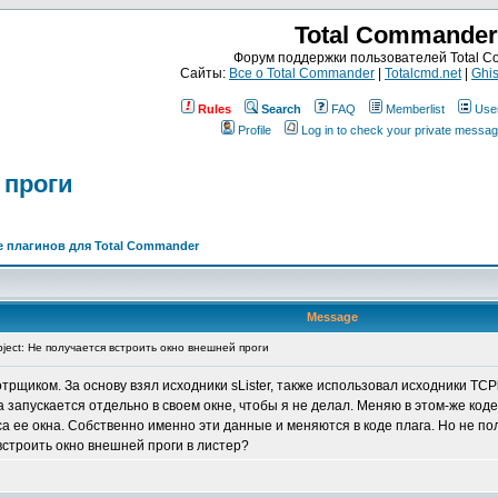
Total Commander
Форум поддержки пользователей Total 
Сайты:
Все о Total Commander
|
Totalcmd.net
|
Ghis
Rules
Search
FAQ
Memberlist
Use
Profile
Log in to check your private messa
 проги
 плагинов для Total Commander
Message
ject: Не получается встроить окно внешней проги
щиком. За основу взял исходники sLister, также использовал исходники TCPla
а запускается отдельно в своем окне, чтобы я не делал. Меняю в этом-же ко
са ее окна. Собственно именно эти данные и меняются в коде плага. Но не пол
встроить окно внешней проги в листер?