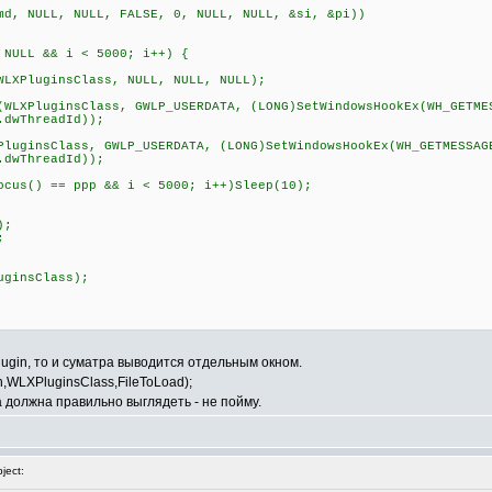
, NULL, NULL, FALSE, 0, NULL, NULL, &si, &pi))
LL && i < 5000; i++) {
uginsClass, NULL, NULL, NULL);
PluginsClass, GWLP_USERDATA, (LONG)SetWindowsHookEx(WH_GETME
.dwThreadId));
sClass, GWLP_USERDATA, (LONG)SetWindowsHookEx(WH_GETMESSAG
.dwThreadId));
) == ppp && i < 5000; i++)Sleep(10);
);
;
ginsClass);
plugin, то и суматра выводится отдельным окном.
th,WLXPluginsClass,FileToLoad);
на должна правильно выглядеть - не пойму.
ject: