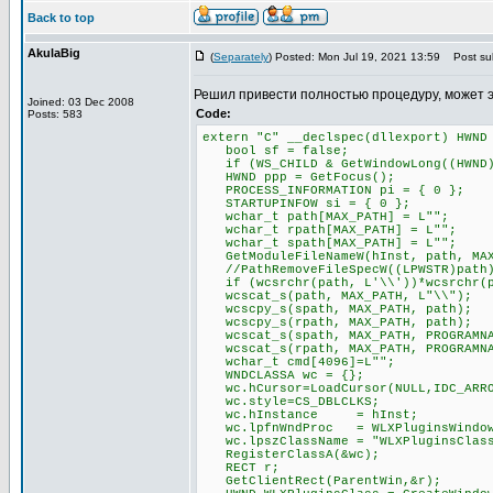
Back to top
AkulaBig
(
Separately
) Posted: Mon Jul 19, 2021 13:59
Post sub
Решил привести полностью процедуру, может 
Joined: 03 Dec 2008
Code:
Posts: 583
extern "C" __declspec(dllexport) HWND
bool sf = false;
if (WS_CHILD & GetWindowLong((HWND)P
HWND ppp = GetFocus();
PROCESS_INFORMATION pi = { 0 };
STARTUPINFOW si = { 0 };
wchar_t path[MAX_PATH] = L"";
wchar_t rpath[MAX_PATH] = L"";
wchar_t spath[MAX_PATH] = L"";
GetModuleFileNameW(hInst, path, MAX
//PathRemoveFileSpecW((LPWSTR)path
if (wcsrchr(path, L'\\'))*wcsrchr(p
wcscat_s(path, MAX_PATH, L"\\");
wcscpy_s(spath, MAX_PATH, path);
wcscpy_s(rpath, MAX_PATH, path);
wcscat_s(spath, MAX_PATH, PROGRAMNA
wcscat_s(rpath, MAX_PATH, PROGRAMNA
wchar_t cmd[4096]=L"";
WNDCLASSA wc = {};
wc.hCursor=LoadCursor(NULL,IDC_ARR
wc.style=CS_DBLCLKS;
wc.hInstance = hInst;
wc.lpfnWndProc = WLXPluginsWindow
wc.lpszClassName = "WLXPluginsClas
RegisterClassA(&wc);
RECT r;
GetClientRect(ParentWin,&r);