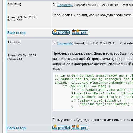
AkulaBig
(
Separately
) Posted: Thu Jul 22, 2021 09:46
Post sub
Разобрался и понял, что не каждую прогу можн
Joined: 03 Dec 2008
Posts: 583
Back to top
AkulaBig
(
Separately
) Posted: Fri Jul 30, 2021 21:41
Post subje
Проблему локализовал. Дело в том, вообще что
Joined: 03 Dec 2008
вставить вызов любой программы в дочернее о
Posts: 583
запуска ее в дочернем окне есть специальный 
Code:
// in order to host SumatraPDF as a p
// handle the following messages for 
LRESULT CALLBACK PluginParentWndProc(
if (WM_CREATE == msg) {
// run SumatraPDF.exe with the -p
PluginStartData* data = (PluginSta
AutoFreeWstr cmdLine(str::Format(L
if (data->fileOriginUrl) {
cmdLine.Set(str::Format(L"-plugin
}
Есть у кого-нибудь идеи, как это использовать 
Back to top