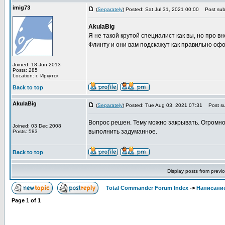
imig73
(
Separately
) Posted: Sat Jul 31, 2021 00:00
Post subj
AkulaBig
Я не такой крутой специалист как вы, но про 
Флинту и они вам подскажут как правильно офо
Joined: 18 Jun 2013
Posts: 285
Location: г. Иркутск
Back to top
AkulaBig
(
Separately
) Posted: Tue Aug 03, 2021 07:31
Post su
Вопрос решен. Тему можно закрывать. Огромно
Joined: 03 Dec 2008
выполнить задуманное.
Posts: 583
Back to top
Display posts from previ
Total Commander Forum Index
->
Написание
Page
1
of
1