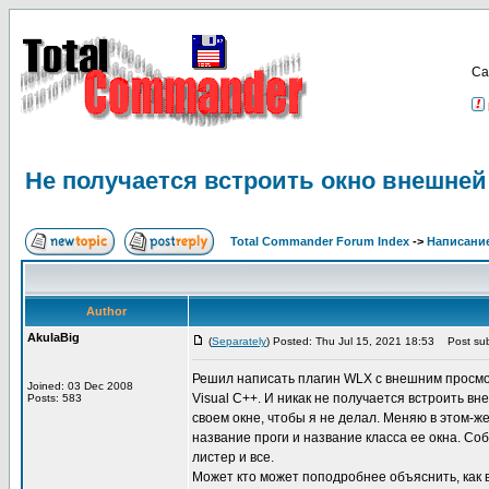
Са
Не получается встроить окно внешней
Total Commander Forum Index
->
Написание
Author
AkulaBig
(
Separately
) Posted: Thu Jul 15, 2021 18:53
Post sub
Решил написать плагин WLX с внешним просмотр
Joined: 03 Dec 2008
Visual C++. И никак не получается встроить в
Posts: 583
своем окне, чтобы я не делал. Меняю в этом-ж
название проги и название класса ее окна. Со
листер и все.
Может кто может поподробнее объяснить, как 