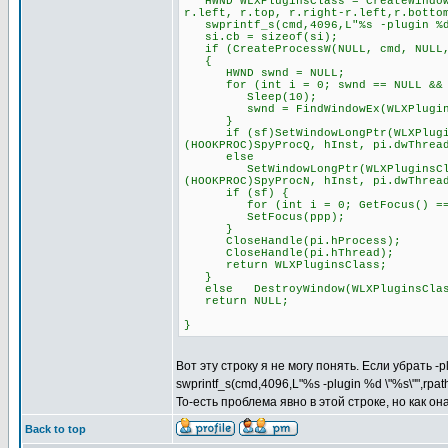
HWND WLXPluginsClass = CreateWindowE
r.left, r.top, r.right-r.left,r.botto
swprintf_s(cmd,4096,L"%s -plugin %d 
si.cb = sizeof(si);
if (CreateProcessW(NULL, cmd, NULL, 
{
HWND swnd = NULL;
for (int i = 0; swnd == NULL && i
Sleep(10);
swnd = FindWindowEx(WLXPluginsCl
}
if (sf)SetWindowLongPtr(WLXPluginsC
(HOOKPROC)SpyProcQ, hInst, pi.dwThrea
else
SetWindowLongPtr(WLXPluginsClass, 
(HOOKPROC)SpyProcN, hInst, pi.dwThrea
if (sf) {
for (int i = 0; GetFocus() == pp
SetFocus(ppp);
}
CloseHandle(pi.hProcess);
CloseHandle(pi.hThread);
return WLXPluginsClass;
}
else DestroyWindow(WLXPluginsClas
return NULL;
}
Вот эту строку я не могу понять. Если убрать -
swprintf_s(cmd,4096,L"%s -plugin %d \"%s\"",rpa
То-есть проблема явно в этой строке, но как о
Back to top