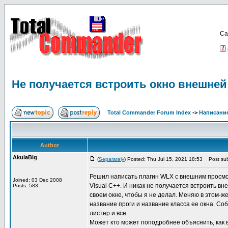
Са
Не получается встроить окно внешней
Total Commander Forum Index
->
Написание
Author
AkulaBig
(
Separately
) Posted: Thu Jul 15, 2021 18:53
Post sub
Решил написать плагин WLX с внешним просмотр
Joined: 03 Dec 2008
Visual C++. И никак не получается встроить в
Posts: 583
своем окне, чтобы я не делал. Меняю в этом-ж
название проги и название класса ее окна. Со
листер и все.
Может кто может поподробнее объяснить, как 