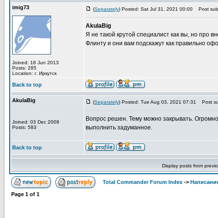
imig73
(
Separately
) Posted: Sat Jul 31, 2021 00:00
Post subj
AkulaBig
Я не такой крутой специалист как вы, но про 
Флинту и они вам подскажут как правильно офо
Joined: 18 Jun 2013
Posts: 285
Location: г. Иркутск
Back to top
AkulaBig
(
Separately
) Posted: Tue Aug 03, 2021 07:31
Post su
Вопрос решен. Тему можно закрывать. Огромно
Joined: 03 Dec 2008
выполнить задуманное.
Posts: 583
Back to top
Display posts from previ
Total Commander Forum Index
->
Написание
Page
1
of
1