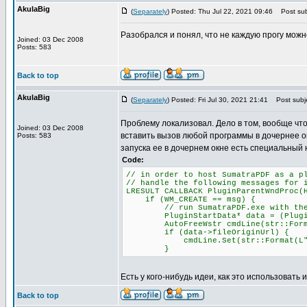
AkulaBig
(
Separately
) Posted: Thu Jul 22, 2021 09:46
Post sub
Разобрался и понял, что не каждую прогу можн
Joined: 03 Dec 2008
Posts: 583
Back to top
AkulaBig
(
Separately
) Posted: Fri Jul 30, 2021 21:41
Post subje
Проблему локализовал. Дело в том, вообще что
Joined: 03 Dec 2008
вставить вызов любой программы в дочернее о
Posts: 583
запуска ее в дочернем окне есть специальный 
Code:
// in order to host SumatraPDF as a p
// handle the following messages for 
LRESULT CALLBACK PluginParentWndProc(
if (WM_CREATE == msg) {
// run SumatraPDF.exe with the -p
PluginStartData* data = (PluginSta
AutoFreeWstr cmdLine(str::Format(L
if (data->fileOriginUrl) {
cmdLine.Set(str::Format(L"-plugin
}
Есть у кого-нибудь идеи, как это использовать 
Back to top