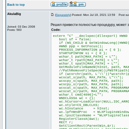
Back to top
AkulaBig
(
Separately
) Posted: Mon Jul 19, 2021 13:59
Post sub
Решил привести полностью процедуру, может 
Joined: 03 Dec 2008
Code:
Posts: 583
extern "C" __declspec(dllexport) HWND
bool sf = false;
if (WS_CHILD & GetWindowLong((HWND)P
HWND ppp = GetFocus();
PROCESS_INFORMATION pi = { 0 };
STARTUPINFOW si = { 0 };
wchar_t path[MAX_PATH] = L"";
wchar_t rpath[MAX_PATH] = L"";
wchar_t spath[MAX_PATH] = L"";
GetModuleFileNameW(hInst, path, MAX
//PathRemoveFileSpecW((LPWSTR)path
if (wcsrchr(path, L'\\'))*wcsrchr(p
wcscat_s(path, MAX_PATH, L"\\");
wcscpy_s(spath, MAX_PATH, path);
wcscpy_s(rpath, MAX_PATH, path);
wcscat_s(spath, MAX_PATH, PROGRAMNA
wcscat_s(rpath, MAX_PATH, PROGRAMNA
wchar_t cmd[4096]=L"";
WNDCLASSA wc = {};
wc.hCursor=LoadCursor(NULL,IDC_ARR
wc.style=CS_DBLCLKS;
wc.hInstance = hInst;
wc.lpfnWndProc = WLXPluginsWindow
wc.lpszClassName = "WLXPluginsClas
RegisterClassA(&wc);
RECT r;
GetClientRect(ParentWin,&r);