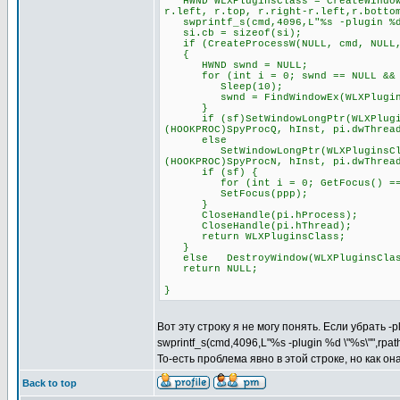
HWND WLXPluginsClass = CreateWindowE
r.left, r.top, r.right-r.left,r.botto
swprintf_s(cmd,4096,L"%s -plugin %d 
si.cb = sizeof(si);
if (CreateProcessW(NULL, cmd, NULL, 
{
HWND swnd = NULL;
for (int i = 0; swnd == NULL && i
Sleep(10);
swnd = FindWindowEx(WLXPluginsCl
}
if (sf)SetWindowLongPtr(WLXPluginsC
(HOOKPROC)SpyProcQ, hInst, pi.dwThrea
else
SetWindowLongPtr(WLXPluginsClass, 
(HOOKPROC)SpyProcN, hInst, pi.dwThrea
if (sf) {
for (int i = 0; GetFocus() == pp
SetFocus(ppp);
}
CloseHandle(pi.hProcess);
CloseHandle(pi.hThread);
return WLXPluginsClass;
}
else DestroyWindow(WLXPluginsClas
return NULL;
}
Вот эту строку я не могу понять. Если убрать -
swprintf_s(cmd,4096,L"%s -plugin %d \"%s\"",rpa
То-есть проблема явно в этой строке, но как о
Back to top