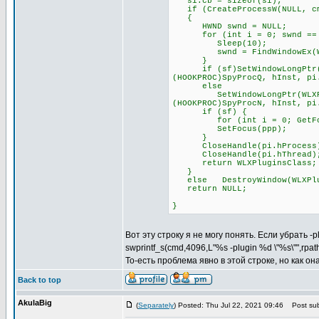
si.cb = sizeof(si);
if (CreateProcessW(NULL, cmd
{
HWND swnd = NULL;
for (int i = 0; swnd == NU
Sleep(10);
swnd = FindWindowEx(WLXPl
}
if (sf)SetWindowLongPtr(WLX
(HOOKPROC)SpyProcQ, hInst, pi
else
SetWindowLongPtr(WLXPlugin
(HOOKPROC)SpyProcN, hInst, pi
if (sf) {
for (int i = 0; GetFocus(
SetFocus(ppp);
}
CloseHandle(pi.hProcess
CloseHandle(pi.hThread)
return WLXPluginsClass;
}
else DestroyWindow(WLXPlu
return NULL;
}
Вот эту строку я не могу понять. Если убрать -
swprintf_s(cmd,4096,L"%s -plugin %d \"%s\"",rpa
То-есть проблема явно в этой строке, но как о
Back to top
AkulaBig
(
Separately
) Posted: Thu Jul 22, 2021 09:46
Post sub