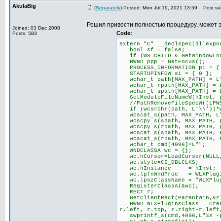
AkulaBig
(
Separately
) Posted: Mon Jul 19, 2021 13:59
Post sub
Решил привести полностью процедуру, может 
Joined: 03 Dec 2008
Code:
Posts: 583
extern "C" __declspec(dllexpo
bool sf = false;
if (WS_CHILD & GetWindowLong
HWND ppp = GetFocus();
PROCESS_INFORMATION pi = {
STARTUPINFOW si = { 0 };
wchar_t path[MAX_PATH] = L
wchar_t rpath[MAX_PATH] = 
wchar_t spath[MAX_PATH] = 
GetModuleFileNameW(hInst, p
//PathRemoveFileSpecW((LPWS
if (wcsrchr(path, L'\\'))*w
wcscat_s(path, MAX_PATH, L
wcscpy_s(spath, MAX_PATH, 
wcscpy_s(rpath, MAX_PATH, 
wcscat_s(spath, MAX_PATH, P
wcscat_s(rpath, MAX_PATH, P
wchar_t cmd[4096]=L"";
WNDCLASSA wc = {};
wc.hCursor=LoadCursor(NULL,
wc.style=CS_DBLCLKS;
wc.hInstance = hInst;
wc.lpfnWndProc = WLXPlugin
wc.lpszClassName = "WLXPlug
RegisterClassA(&wc);
RECT r;
GetClientRect(ParentWin,&r
HWND WLXPluginsClass = Creat
r.left, r.top, r.right-r.left
swprintf_s(cmd,4096,L"%s -pl