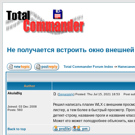
Не получается встроить окно внешней
Total Commander Forum Index
->
Написание
Author
AkulaBig
(
Separately
) Posted: Thu Jul 15, 2021 18:53
Post sub
Решил написать плагин WLX с внешним просмотр
Joined: 03 Dec 2008
листер, а тем более в быстрый просмотр. Прог
Posts: 583
детект-строку, название проги и название клас
Может кто может поподробнее объяснить, как 
Back to top