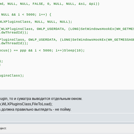
, NULL, NULL, FALSE, 0, NULL, NULL, &si, &pi))
LL && i < 5000; i++) {
uginsClass, NULL, NULL, NULL);
PluginsClass, GWLP_USERDATA, (LONG)SetWindowsHookEx(WH_GETME
.dwThreadId));
sClass, GWLP_USERDATA, (LONG)SetWindowsHookEx(WH_GETMESSAG
.dwThreadId));
) == ppp && i < 5000; i++)Sleep(10);
);
;
ginsClass);
plugin, то и суматра выводится отдельным окном.
th,WLXPluginsClass,FileToLoad);
на должна правильно выглядеть - не пойму.
ject: