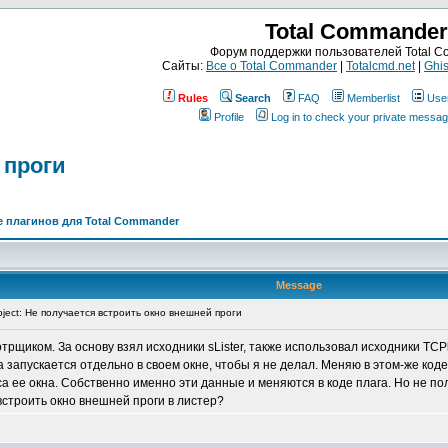
Total Commander
Форум поддержки пользователей Total 
Сайты:
Все о Total Commander
|
Totalcmd.net
|
Ghis
Rules
Search
FAQ
Memberlist
Use
Profile
Log in to check your private messa
 проги
 плагинов для Total Commander
Message
ject: Не получается встроить окно внешней проги
щиком. За основу взял исходники sLister, также использовал исходники TCPla
а запускается отдельно в своем окне, чтобы я не делал. Меняю в этом-же ко
са ее окна. Собственно именно эти данные и меняются в коде плага. Но не пол
встроить окно внешней проги в листер?