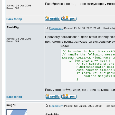
Разобрался и понял, что не каждую прогу можн
Joined: 03 Dec 2008
Posts: 583
Back to top
AkulaBig
(
Separately
) Posted: Fri Jul 30, 2021 21:41
Post subje
Проблему локализовал. Дело в том, вообще чт
Joined: 03 Dec 2008
приложение всегда запускается в отдельном ок
Posts: 583
Code:
// in order to host SumatraPD
// handle the following messa
LRESULT CALLBACK PluginParent
if (WM_CREATE == msg) {
// run SumatraPDF.exe with
PluginStartData* data = (P
AutoFreeWstr cmdLine(str::
if (data->fileOriginUr
cmdLine.Set(str::Format(L"
}
Есть у кого-нибудь идеи, как это использовать 
Back to top
imig73
(
Separately
) Posted: Sat Jul 31, 2021 00:00
Post subj
AkulaBig