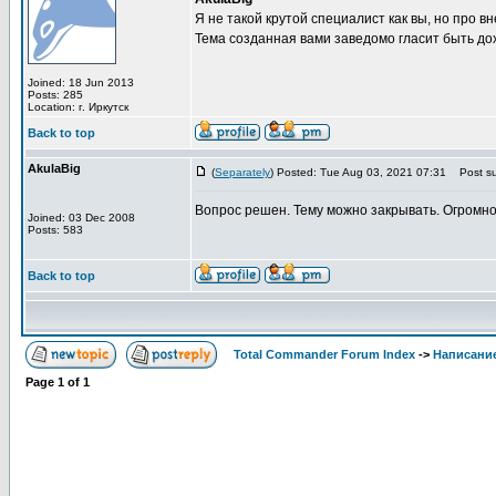
Я не такой крутой специалист как вы, но про 
Тема созданная вами заведомо гласит быть до
Joined: 18 Jun 2013
Posts: 285
Location: г. Иркутск
Back to top
AkulaBig
(
Separately
) Posted: Tue Aug 03, 2021 07:31
Post su
Вопрос решен. Тему можно закрывать. Огромно
Joined: 03 Dec 2008
Posts: 583
Back to top
Total Commander Forum Index
->
Написание
Page
1
of
1