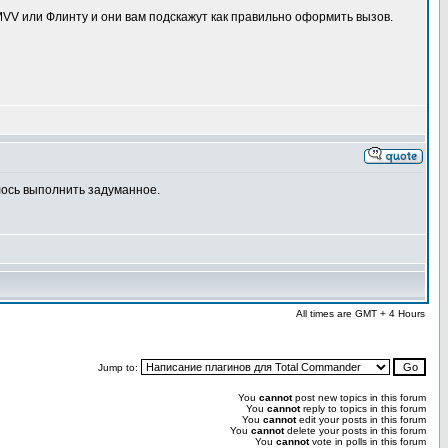
 MVV или Флинту и они вам подскажут как правильно оформить вызов.
лось выполнить задуманное.
All times are GMT + 4 Hours
Jump to:
You
cannot
post new topics in this forum
You
cannot
reply to topics in this forum
You
cannot
edit your posts in this forum
You
cannot
delete your posts in this forum
You
cannot
vote in polls in this forum