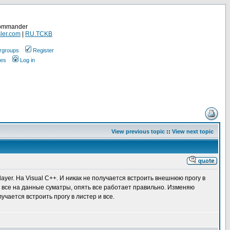
Commander
ler.com
|
RU.TCKB
rgroups
Register
ges
Log in
View previous topic
::
View next topic
yer. На Visual C++. И никак не получается встроить внешнюю прогу в
де все на данные суматры, опять все работает правильно. Изменяю
учается встроить прогу в листер и все.