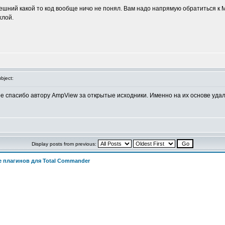
внешний какой то код вообще ничо не понял. Вам надо напрямую обратиться к
хлой.
bject:
е спасибо автору AmpView за открытые исходники. Именно на их основе уда
Display posts from previous:
 плагинов для Total Commander