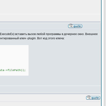
lExecuteEx) вставить вызов любой программы в дочернее окно. Внешнее
тированный ключ -plugin. Вот код этого ключа:
a->filePath));