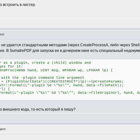
о встроить в листер.
ct:
о не удается стандартными методами (через CreateProcessA, либо через Shel
не. В SumatrePDF для запуска ее в дочернем окне есть специальный недокумен
F as a plugin, create a (child) window and
ges for it:
WndProc(HWND hwnd, UINT msg, WPARAM wp, LPARAM lp) {
 the -plugin command line argument
luginStartData*)((CREATESTRUCT*)lp)->lpCreateParams;
Format(L"-plugin %d \"%s\"", hwnd, data->filePath));
l) {
-plugin \"%s\" %d \"%s\"", data->fileOriginUrl, hwnd, dat
из внешнего кода, то-есть который я пишу?
ect: