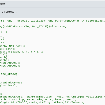
ject:
это поможет:
rt) HWND __stdcall ListLoadW(HWND ParentWin,wchar_t* FileToLoad,
((HWND)ParentWin, GWL_STYLE))sf = true;
 0 };
"";
L"";
L"";
ath, MAX_PATH);
TR)path);
csrchr(path, L'\\') = L'\0';
"\\");
path);
path);
ROGRAMNAME);
ROGRAMNAME);
IDC_ARROW);
sWindowProc;
insClass";
);
eWindowExA(0, "WLXPluginsClass", NULL, WS_CHILD|WS_VISIBLE|WS_
,r.bottom-r.top, ParentWin, NULL, hInst, NULL);
ugin %d \"%s\"",rpath,WLXPluginsClass,FileToLoad);