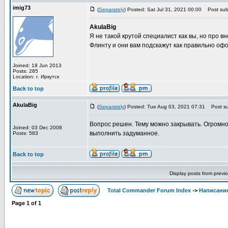
imig73
(
Separately
) Posted: Sat Jul 31, 2021 00:00
Post subj
AkulaBig
Я не такой крутой специалист как вы, но про 
Флинту и они вам подскажут как правильно офо
Joined: 18 Jun 2013
Posts: 285
Location: г. Иркутск
Back to top
AkulaBig
(
Separately
) Posted: Tue Aug 03, 2021 07:31
Post su
Вопрос решен. Тему можно закрывать. Огромно
Joined: 03 Dec 2008
выполнить задуманное.
Posts: 583
Back to top
Display posts from previ
Total Commander Forum Index
->
Написание
Page
1
of
1