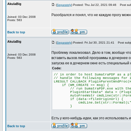
AkulaBig
(
Separately
) Posted: Thu Jul 22, 2021 09:46
Post sub
Разобрался и понял, что не каждую прогу можн
Joined: 03 Dec 2008
Posts: 583
Back to top
AkulaBig
(
Separately
) Posted: Fri Jul 30, 2021 21:41
Post subje
Проблему локализовал. Дело в том, вообще что
Joined: 03 Dec 2008
вставить вызов любой программы в дочернее о
Posts: 583
запуска ее в дочернем окне есть специальный 
Code:
// in order to host SumatraPDF as a p
// handle the following messages for 
LRESULT CALLBACK PluginParentWndProc(
if (WM_CREATE == msg) {
// run SumatraPDF.exe with the -p
PluginStartData* data = (PluginSta
AutoFreeWstr cmdLine(str::Format(L
if (data->fileOriginUrl) {
cmdLine.Set(str::Format(L"-plugin
}
Есть у кого-нибудь идеи, как это использовать 
Back to top