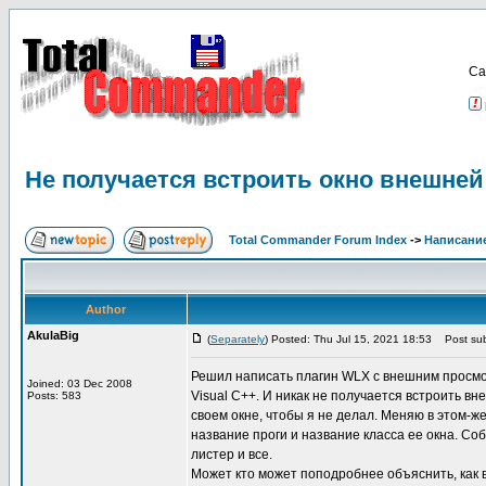
Са
Не получается встроить окно внешней
Total Commander Forum Index
->
Написание
Author
AkulaBig
(
Separately
) Posted: Thu Jul 15, 2021 18:53
Post sub
Решил написать плагин WLX с внешним просмотр
Joined: 03 Dec 2008
Visual C++. И никак не получается встроить в
Posts: 583
своем окне, чтобы я не делал. Меняю в этом-ж
название проги и название класса ее окна. Со
листер и все.
Может кто может поподробнее объяснить, как 