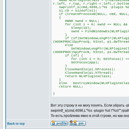
HWND WLXPluginsClass = CreateWindowE
r.left, r.top, r.right-r.left,r.botto
swprintf_s(cmd,4096,L"%s -plugin %d 
si.cb = sizeof(si);
if (CreateProcessW(NULL, cmd, NULL, 
{
HWND swnd = NULL;
for (int i = 0; swnd == NULL && i
Sleep(10);
swnd = FindWindowEx(WLXPluginsCl
}
if (sf)SetWindowLongPtr(WLXPluginsC
(HOOKPROC)SpyProcQ, hInst, pi.dwThrea
else
SetWindowLongPtr(WLXPluginsClass, 
(HOOKPROC)SpyProcN, hInst, pi.dwThrea
if (sf) {
for (int i = 0; GetFocus() == pp
SetFocus(ppp);
}
CloseHandle(pi.hProcess);
CloseHandle(pi.hThread);
return WLXPluginsClass;
}
else DestroyWindow(WLXPluginsClas
return NULL;
}
Вот эту строку я не могу понять. Если убрать -
swprintf_s(cmd,4096,L"%s -plugin %d \"%s\"",rpa
То-есть проблема явно в этой строке, но как о
Back to top