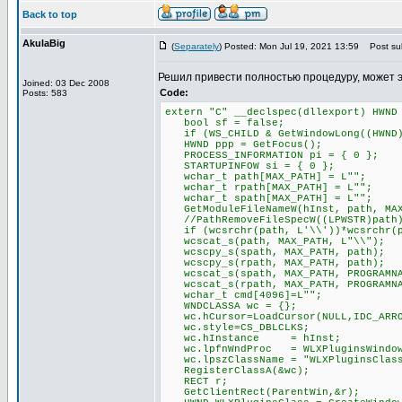
Back to top
AkulaBig
(
Separately
) Posted: Mon Jul 19, 2021 13:59
Post sub
Решил привести полностью процедуру, может 
Joined: 03 Dec 2008
Code:
Posts: 583
extern "C" __declspec(dllexport) HWND
bool sf = false;
if (WS_CHILD & GetWindowLong((HWND)P
HWND ppp = GetFocus();
PROCESS_INFORMATION pi = { 0 };
STARTUPINFOW si = { 0 };
wchar_t path[MAX_PATH] = L"";
wchar_t rpath[MAX_PATH] = L"";
wchar_t spath[MAX_PATH] = L"";
GetModuleFileNameW(hInst, path, MAX
//PathRemoveFileSpecW((LPWSTR)path
if (wcsrchr(path, L'\\'))*wcsrchr(p
wcscat_s(path, MAX_PATH, L"\\");
wcscpy_s(spath, MAX_PATH, path);
wcscpy_s(rpath, MAX_PATH, path);
wcscat_s(spath, MAX_PATH, PROGRAMNA
wcscat_s(rpath, MAX_PATH, PROGRAMNA
wchar_t cmd[4096]=L"";
WNDCLASSA wc = {};
wc.hCursor=LoadCursor(NULL,IDC_ARR
wc.style=CS_DBLCLKS;
wc.hInstance = hInst;
wc.lpfnWndProc = WLXPluginsWindow
wc.lpszClassName = "WLXPluginsClas
RegisterClassA(&wc);
RECT r;
GetClientRect(ParentWin,&r);