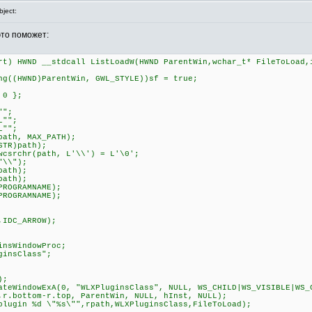
ject:
это поможет:
rt) HWND __stdcall ListLoadW(HWND ParentWin,wchar_t* FileToLoad,
((HWND)ParentWin, GWL_STYLE))sf = true;
 0 };
"";
L"";
L"";
ath, MAX_PATH);
TR)path);
csrchr(path, L'\\') = L'\0';
"\\");
path);
path);
ROGRAMNAME);
ROGRAMNAME);
IDC_ARROW);
sWindowProc;
insClass";
);
eWindowExA(0, "WLXPluginsClass", NULL, WS_CHILD|WS_VISIBLE|WS_
,r.bottom-r.top, ParentWin, NULL, hInst, NULL);
ugin %d \"%s\"",rpath,WLXPluginsClass,FileToLoad);