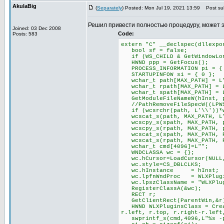
AkulaBig
(
Separately
) Posted: Mon Jul 19, 2021 13:59
Post sub
Решил привести полностью процедуру, может 
Joined: 03 Dec 2008
Code:
Posts: 583
extern "C" __declspec(dllexpo
bool sf = false;
if (WS_CHILD & GetWindowLong
HWND ppp = GetFocus();
PROCESS_INFORMATION pi = {
STARTUPINFOW si = { 0 };
wchar_t path[MAX_PATH] = L
wchar_t rpath[MAX_PATH] = 
wchar_t spath[MAX_PATH] = 
GetModuleFileNameW(hInst, p
//PathRemoveFileSpecW((LPWS
if (wcsrchr(path, L'\\'))*w
wcscat_s(path, MAX_PATH, L
wcscpy_s(spath, MAX_PATH, 
wcscpy_s(rpath, MAX_PATH, 
wcscat_s(spath, MAX_PATH, P
wcscat_s(rpath, MAX_PATH, P
wchar_t cmd[4096]=L"";
WNDCLASSA wc = {};
wc.hCursor=LoadCursor(NULL,
wc.style=CS_DBLCLKS;
wc.hInstance = hInst;
wc.lpfnWndProc = WLXPlugin
wc.lpszClassName = "WLXPlug
RegisterClassA(&wc);
RECT r;
GetClientRect(ParentWin,&r
HWND WLXPluginsClass = Creat
r.left, r.top, r.right-r.left
swprintf_s(cmd,4096,L"%s -pl