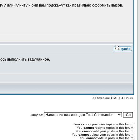
 MVV или Флинту и они вам подскажут как правильно оформить вызов.
лось выполнить задуманное.
All times are GMT + 4 Hours
Jump to:
You
cannot
post new topics in this forum
You
cannot
reply to topics in this forum
You
cannot
edit your posts in this forum
You
cannot
delete your posts in this forum
You
cannot
vote in polls in this forum