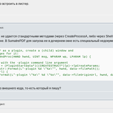
о встроить в листер.
ct:
о не удается стандартными методами (через CreateProcessA, либо через Shel
не. В SumatrePDF для запуска ее в дочернем окне есть специальный недокумен
F as a plugin, create a (child) window and
ges for it:
WndProc(HWND hwnd, UINT msg, WPARAM wp, LPARAM lp) {
 the -plugin command line argument
luginStartData*)((CREATESTRUCT*)lp)->lpCreateParams;
Format(L"-plugin %d \"%s\"", hwnd, data->filePath));
l) {
-plugin \"%s\" %d \"%s\"", data->fileOriginUrl, hwnd, dat
из внешнего кода, то-есть который я пишу?
ect: