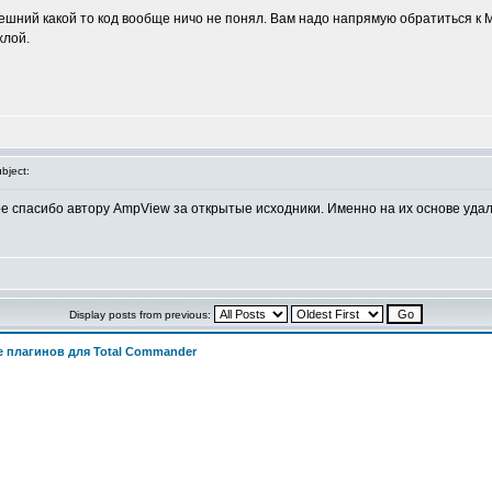
внешний какой то код вообще ничо не понял. Вам надо напрямую обратиться к
хлой.
bject:
е спасибо автору AmpView за открытые исходники. Именно на их основе уда
Display posts from previous:
 плагинов для Total Commander