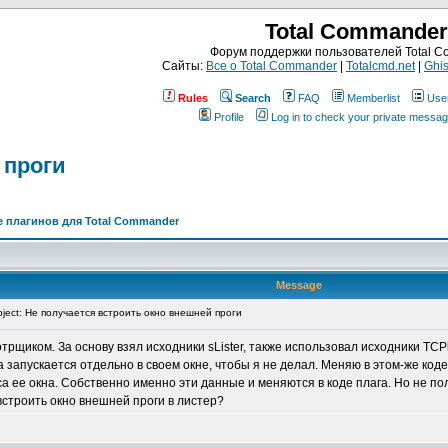
Total Commander
Форум поддержки пользователей Total 
Сайты:
Все о Total Commander
|
Totalcmd.net
|
Ghis
Rules
Search
FAQ
Memberlist
Use
Profile
Log in to check your private messa
 проги
 плагинов для Total Commander
Message
ject: Не получается встроить окно внешней проги
щиком. За основу взял исходники sLister, также использовал исходники TCPla
а запускается отдельно в своем окне, чтобы я не делал. Меняю в этом-же ко
са ее окна. Собственно именно эти данные и меняются в коде плага. Но не пол
встроить окно внешней проги в листер?