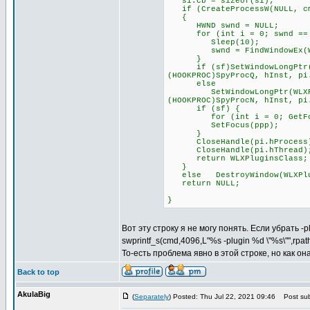
si.cb = sizeof(si);
if (CreateProcessW(NULL, cmd
{
HWND swnd = NULL;
for (int i = 0; swnd == NU
Sleep(10);
swnd = FindWindowEx(WLXPl
}
if (sf)SetWindowLongPtr(WLX
(HOOKPROC)SpyProcQ, hInst, pi
else
SetWindowLongPtr(WLXPlugin
(HOOKPROC)SpyProcN, hInst, pi
if (sf) {
for (int i = 0; GetFocus(
SetFocus(ppp);
}
CloseHandle(pi.hProcess
CloseHandle(pi.hThread)
return WLXPluginsClass;
}
else DestroyWindow(WLXPlu
return NULL;
}
Вот эту строку я не могу понять. Если убрать -
swprintf_s(cmd,4096,L"%s -plugin %d \"%s\"",rpa
То-есть проблема явно в этой строке, но как о
Back to top
AkulaBig
(
Separately
) Posted: Thu Jul 22, 2021 09:46
Post sub