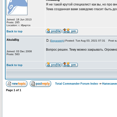
Я не такой крутой специалист как вы, но про 
Тема созданная вами заведомо гласит быть до
Joined: 18 Jun 2013
Posts: 285
Location: г. Иркутск
Back to top
AkulaBig
(
Separately
) Posted: Tue Aug 03, 2021 07:31
Post su
Вопрос решен. Тему можно закрывать. Огромно
Joined: 03 Dec 2008
Posts: 583
Back to top
Total Commander Forum Index
->
Написание
Page
1
of
1