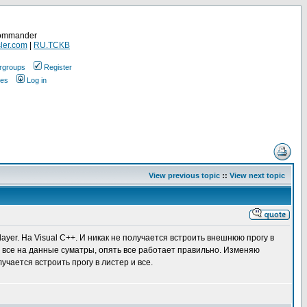
Commander
ler.com
|
RU.TCKB
rgroups
Register
ges
Log in
View previous topic
::
View next topic
yer. На Visual C++. И никак не получается встроить внешнюю прогу в
де все на данные суматры, опять все работает правильно. Изменяю
учается встроить прогу в листер и все.