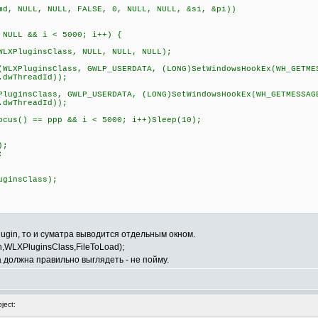
, NULL, NULL, FALSE, 0, NULL, NULL, &si, &pi))
LL && i < 5000; i++) {
uginsClass, NULL, NULL, NULL);
PluginsClass, GWLP_USERDATA, (LONG)SetWindowsHookEx(WH_GETME
.dwThreadId));
sClass, GWLP_USERDATA, (LONG)SetWindowsHookEx(WH_GETMESSAG
.dwThreadId));
) == ppp && i < 5000; i++)Sleep(10);
);
;
ginsClass);
plugin, то и суматра выводится отдельным окном.
th,WLXPluginsClass,FileToLoad);
на должна правильно выглядеть - не пойму.
ject: