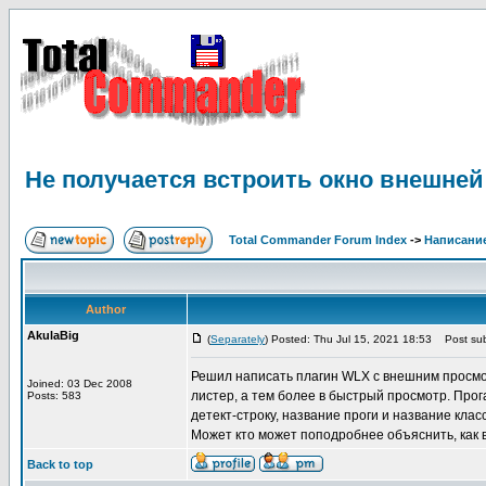
Не получается встроить окно внешней
Total Commander Forum Index
->
Написание
Author
AkulaBig
(
Separately
) Posted: Thu Jul 15, 2021 18:53
Post sub
Решил написать плагин WLX с внешним просмотр
Joined: 03 Dec 2008
листер, а тем более в быстрый просмотр. Прог
Posts: 583
детект-строку, название проги и название клас
Может кто может поподробнее объяснить, как 
Back to top