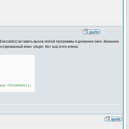
lExecuteEx) вставить вызов любой программы в дочернее окно. Внешнее
тированный ключ -plugin. Вот код этого ключа:
a->filePath));