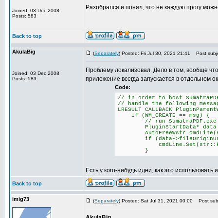
Разобрался и понял, что не каждую прогу можн
Joined: 03 Dec 2008
Posts: 583
Back to top
AkulaBig
(
Separately
) Posted: Fri Jul 30, 2021 21:41
Post subje
Проблему локализовал. Дело в том, вообще чт
Joined: 03 Dec 2008
приложение всегда запускается в отдельном ок
Posts: 583
Code:
// in order to host SumatraPD
// handle the following messa
LRESULT CALLBACK PluginParent
if (WM_CREATE == msg) {
// run SumatraPDF.exe with
PluginStartData* data = (P
AutoFreeWstr cmdLine(str::
if (data->fileOriginUr
cmdLine.Set(str::Format(L"
}
Есть у кого-нибудь идеи, как это использовать 
Back to top
imig73
(
Separately
) Posted: Sat Jul 31, 2021 00:00
Post subj
AkulaBig