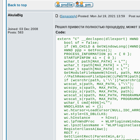
Back to top
AkulaBig
(
Separately
) Posted: Mon Jul 19, 2021 13:59
Post sub
Решил привести полностью процедуру, может 
Joined: 03 Dec 2008
Code:
Posts: 583
extern "C" __declspec(dllexport) HWND
bool sf = false;
if (WS_CHILD & GetWindowLong((HWND)P
HWND ppp = GetFocus();
PROCESS_INFORMATION pi = { 0 };
STARTUPINFOW si = { 0 };
wchar_t path[MAX_PATH] = L"";
wchar_t rpath[MAX_PATH] = L"";
wchar_t spath[MAX_PATH] = L"";
GetModuleFileNameW(hInst, path, MAX
//PathRemoveFileSpecW((LPWSTR)path
if (wcsrchr(path, L'\\'))*wcsrchr(p
wcscat_s(path, MAX_PATH, L"\\");
wcscpy_s(spath, MAX_PATH, path);
wcscpy_s(rpath, MAX_PATH, path);
wcscat_s(spath, MAX_PATH, PROGRAMNA
wcscat_s(rpath, MAX_PATH, PROGRAMNA
wchar_t cmd[4096]=L"";
WNDCLASSA wc = {};
wc.hCursor=LoadCursor(NULL,IDC_ARR
wc.style=CS_DBLCLKS;
wc.hInstance = hInst;
wc.lpfnWndProc = WLXPluginsWindow
wc.lpszClassName = "WLXPluginsClas
RegisterClassA(&wc);
RECT r;
GetClientRect(ParentWin,&r);