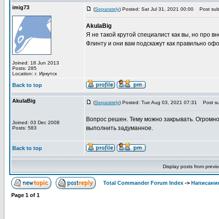
imig73
(
Separately
) Posted: Sat Jul 31, 2021 00:00
Post subj
AkulaBig
Я не такой крутой специалист как вы, но про 
Флинту и они вам подскажут как правильно офо
Joined: 18 Jun 2013
Posts: 285
Location: г. Иркутск
Back to top
AkulaBig
(
Separately
) Posted: Tue Aug 03, 2021 07:31
Post su
Вопрос решен. Тему можно закрывать. Огромно
Joined: 03 Dec 2008
выполнить задуманное.
Posts: 583
Back to top
Display posts from previ
Total Commander Forum Index
->
Написание
Page
1
of
1