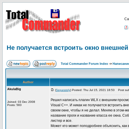
Са
Не получается встроить окно внешней
Total Commander Forum Index
->
Написание
Author
AkulaBig
(
Separately
) Posted: Thu Jul 15, 2021 18:53
Post sub
Решил написать плагин WLX с внешним просмотр
Joined: 03 Dec 2008
Visual C++. И никак не получается встроить в
Posts: 583
своем окне, чтобы я не делал. Меняю в этом-ж
название проги и название класса ее окна. Со
листер и все.
Может кто может поподробнее объяснить, как 