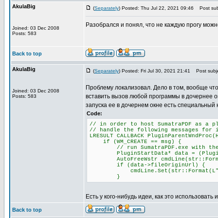
AkulaBig
(
Separately
) Posted: Thu Jul 22, 2021 09:46
Post sub
Разобрался и понял, что не каждую прогу можн
Joined: 03 Dec 2008
Posts: 583
Back to top
AkulaBig
(
Separately
) Posted: Fri Jul 30, 2021 21:41
Post subje
Проблему локализовал. Дело в том, вообще что
Joined: 03 Dec 2008
вставить вызов любой программы в дочернее о
Posts: 583
запуска ее в дочернем окне есть специальный 
Code:
// in order to host SumatraPDF as a p
// handle the following messages for 
LRESULT CALLBACK PluginParentWndProc(
if (WM_CREATE == msg) {
// run SumatraPDF.exe with the -p
PluginStartData* data = (PluginSta
AutoFreeWstr cmdLine(str::Format(L
if (data->fileOriginUrl) {
cmdLine.Set(str::Format(L"-plugin
}
Есть у кого-нибудь идеи, как это использовать 
Back to top