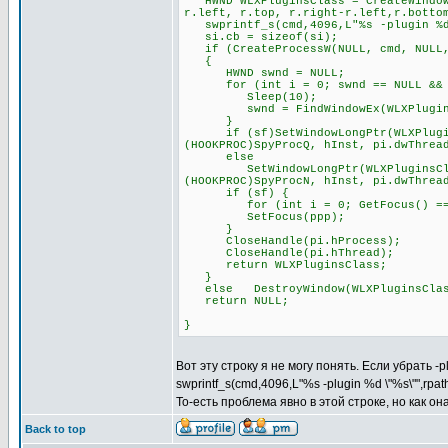
HWND WLXPluginsClass = CreateWindowE
r.left, r.top, r.right-r.left,r.botto
swprintf_s(cmd,4096,L"%s -plugin %d 
si.cb = sizeof(si);
if (CreateProcessW(NULL, cmd, NULL, 
{
HWND swnd = NULL;
for (int i = 0; swnd == NULL && i
Sleep(10);
swnd = FindWindowEx(WLXPluginsCl
}
if (sf)SetWindowLongPtr(WLXPluginsC
(HOOKPROC)SpyProcQ, hInst, pi.dwThrea
else
SetWindowLongPtr(WLXPluginsClass, 
(HOOKPROC)SpyProcN, hInst, pi.dwThrea
if (sf) {
for (int i = 0; GetFocus() == pp
SetFocus(ppp);
}
CloseHandle(pi.hProcess);
CloseHandle(pi.hThread);
return WLXPluginsClass;
}
else DestroyWindow(WLXPluginsClas
return NULL;
}
Вот эту строку я не могу понять. Если убрать -
swprintf_s(cmd,4096,L"%s -plugin %d \"%s\"",rpa
То-есть проблема явно в этой строке, но как о
Back to top