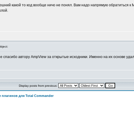
внешний какой то код вообще ничо не понял. Вам надо напрямую обратиться к
хлой.
bject:
е спасибо автору AmpView за открытые исходники. Именно на их основе уда
Display posts from previous:
 плагинов для Total Commander