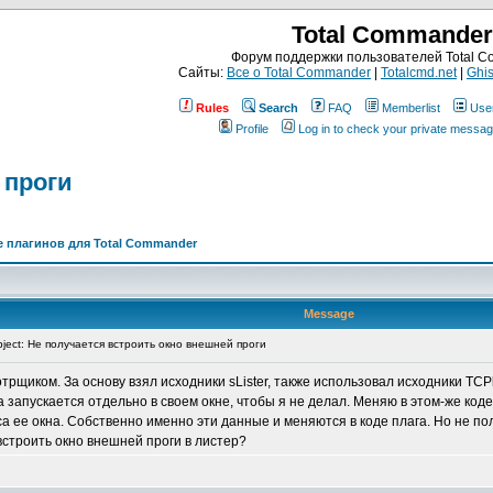
Total Commander
Форум поддержки пользователей Total 
Сайты:
Все о Total Commander
|
Totalcmd.net
|
Ghis
Rules
Search
FAQ
Memberlist
Use
Profile
Log in to check your private messa
 проги
 плагинов для Total Commander
Message
ject: Не получается встроить окно внешней проги
щиком. За основу взял исходники sLister, также использовал исходники TCPla
а запускается отдельно в своем окне, чтобы я не делал. Меняю в этом-же ко
са ее окна. Собственно именно эти данные и меняются в коде плага. Но не пол
встроить окно внешней проги в листер?