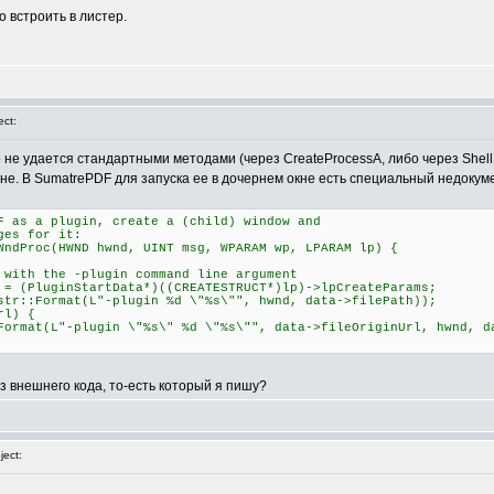
о встроить в листер.
ct:
о не удается стандартными методами (через CreateProcessA, либо через Shel
не. В SumatrePDF для запуска ее в дочернем окне есть специальный недокумен
F as a plugin, create a (child) window and
ges for it:
WndProc(HWND hwnd, UINT msg, WPARAM wp, LPARAM lp) {
 the -plugin command line argument
luginStartData*)((CREATESTRUCT*)lp)->lpCreateParams;
Format(L"-plugin %d \"%s\"", hwnd, data->filePath));
l) {
-plugin \"%s\" %d \"%s\"", data->fileOriginUrl, hwnd, dat
из внешнего кода, то-есть который я пишу?
ect: