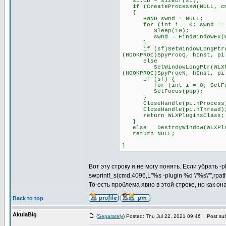
si.cb = sizeof(si);
if (CreateProcessW(NULL, cmd
{
HWND swnd = NULL;
for (int i = 0; swnd == NU
Sleep(10);
swnd = FindWindowEx(WLXPl
}
if (sf)SetWindowLongPtr(WLX
(HOOKPROC)SpyProcQ, hInst, pi
else
SetWindowLongPtr(WLXPlugin
(HOOKPROC)SpyProcN, hInst, pi
if (sf) {
for (int i = 0; GetFocus(
SetFocus(ppp);
}
CloseHandle(pi.hProcess
CloseHandle(pi.hThread)
return WLXPluginsClass;
}
else DestroyWindow(WLXPlu
return NULL;
}
Вот эту строку я не могу понять. Если убрать -
swprintf_s(cmd,4096,L"%s -plugin %d \"%s\"",rpa
То-есть проблема явно в этой строке, но как о
Back to top
AkulaBig
(
Separately
) Posted: Thu Jul 22, 2021 09:46
Post sub