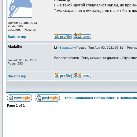
Я не такой крутой специалист как вы, но про 
Тема созданная вами заведомо гласит быть до
Joined: 18 Jun 2013
Posts: 285
Location: г. Иркутск
Back to top
AkulaBig
(
Separately
) Posted: Tue Aug 03, 2021 07:31
Post su
Вопрос решен. Тему можно закрывать. Огромно
Joined: 03 Dec 2008
Posts: 583
Back to top
Total Commander Forum Index
->
Написание
Page
1
of
1