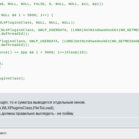
, NULL, NULL, FALSE, 0, NULL, NULL, &si, &pi))
LL && i < 5000; i++) {
uginsClass, NULL, NULL, NULL);
PluginsClass, GWLP_USERDATA, (LONG)SetWindowsHookEx(WH_GETME
.dwThreadId));
sClass, GWLP_USERDATA, (LONG)SetWindowsHookEx(WH_GETMESSAG
.dwThreadId));
) == ppp && i < 5000; i++)Sleep(10);
);
;
ginsClass);
plugin, то и суматра выводится отдельным окном.
th,WLXPluginsClass,FileToLoad);
на должна правильно выглядеть - не пойму.
ject: