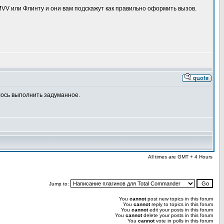
 MVV или Флинту и они вам подскажут как правильно оформить вызов.
лось выполнить задуманное.
All times are GMT + 4 Hours
Jump to:
You
cannot
post new topics in this forum
You
cannot
reply to topics in this forum
You
cannot
edit your posts in this forum
You
cannot
delete your posts in this forum
You
cannot
vote in polls in this forum