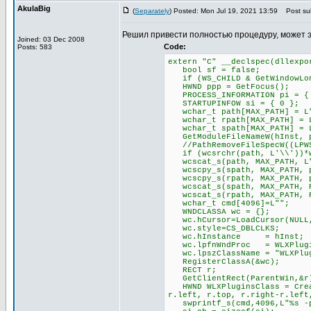
AkulaBig
(
Separately
) Posted: Mon Jul 19, 2021 13:59
Post sub
Решил привести полностью процедуру, может 
Joined: 03 Dec 2008
Code:
Posts: 583
extern "C" __declspec(dllexpo
bool sf = false;
if (WS_CHILD & GetWindowLong
HWND ppp = GetFocus();
PROCESS_INFORMATION pi = {
STARTUPINFOW si = { 0 };
wchar_t path[MAX_PATH] = L
wchar_t rpath[MAX_PATH] = 
wchar_t spath[MAX_PATH] = 
GetModuleFileNameW(hInst, p
//PathRemoveFileSpecW((LPWS
if (wcsrchr(path, L'\\'))*w
wcscat_s(path, MAX_PATH, L
wcscpy_s(spath, MAX_PATH, 
wcscpy_s(rpath, MAX_PATH, 
wcscat_s(spath, MAX_PATH, P
wcscat_s(rpath, MAX_PATH, P
wchar_t cmd[4096]=L"";
WNDCLASSA wc = {};
wc.hCursor=LoadCursor(NULL,
wc.style=CS_DBLCLKS;
wc.hInstance = hInst;
wc.lpfnWndProc = WLXPlugin
wc.lpszClassName = "WLXPlug
RegisterClassA(&wc);
RECT r;
GetClientRect(ParentWin,&r
HWND WLXPluginsClass = Creat
r.left, r.top, r.right-r.left
swprintf_s(cmd,4096,L"%s -pl