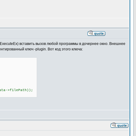
lExecuteEx) вставить вызов любой программы в дочернее окно. Внешнее
тированный ключ -plugin. Вот код этого ключа:
a->filePath));