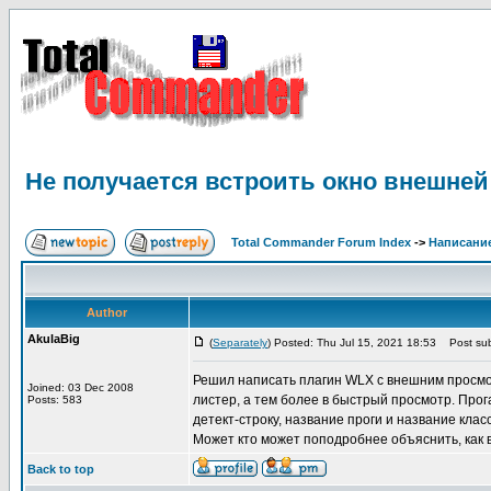
Не получается встроить окно внешней
Total Commander Forum Index
->
Написание
Author
AkulaBig
(
Separately
) Posted: Thu Jul 15, 2021 18:53
Post sub
Решил написать плагин WLX с внешним просмотр
Joined: 03 Dec 2008
листер, а тем более в быстрый просмотр. Прог
Posts: 583
детект-строку, название проги и название клас
Может кто может поподробнее объяснить, как 
Back to top