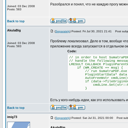
Разобрался и понял, что не каждую прогу можн
Joined: 03 Dec 2008
Posts: 583
Back to top
AkulaBig
(
Separately
) Posted: Fri Jul 30, 2021 21:41
Post subje
Проблему локализовал. Дело в том, вообще чт
Joined: 03 Dec 2008
приложение всегда запускается в отдельном ок
Posts: 583
Code:
// in order to host SumatraPD
// handle the following messa
LRESULT CALLBACK PluginParent
if (WM_CREATE == msg) {
// run SumatraPDF.exe with
PluginStartData* data = (P
AutoFreeWstr cmdLine(str::
if (data->fileOriginUr
cmdLine.Set(str::Format(L"
}
Есть у кого-нибудь идеи, как это использовать 
Back to top
imig73
(
Separately
) Posted: Sat Jul 31, 2021 00:00
Post subj
AkulaBig