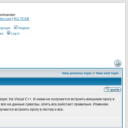
Commander
ler.com
|
RU.TCKB
rgroups
Register
ges
Log in
View previous topic
::
View next topic
yer. На Visual C++. И никак не получается встроить внешнюю прогу в
де все на данные суматры, опять все работает правильно. Изменяю
учается встроить прогу в листер и все.