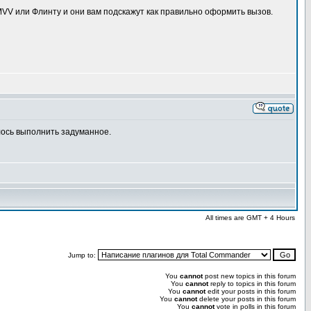
 MVV или Флинту и они вам подскажут как правильно оформить вызов.
лось выполнить задуманное.
All times are GMT + 4 Hours
Jump to:
You
cannot
post new topics in this forum
You
cannot
reply to topics in this forum
You
cannot
edit your posts in this forum
You
cannot
delete your posts in this forum
You
cannot
vote in polls in this forum