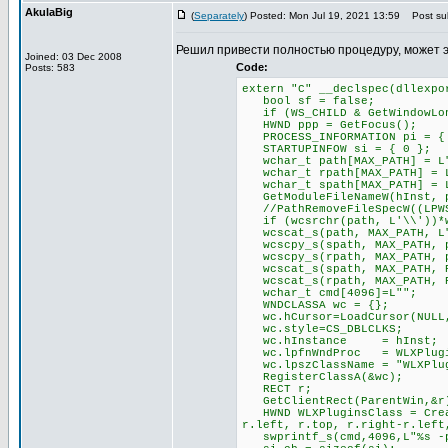
AkulaBig
(
Separately
) Posted: Mon Jul 19, 2021 13:59
Post sub
Решил привести полностью процедуру, может 
Joined: 03 Dec 2008
Code:
Posts: 583
extern "C" __declspec(dllexpo
bool sf = false;
if (WS_CHILD & GetWindowLong
HWND ppp = GetFocus();
PROCESS_INFORMATION pi = {
STARTUPINFOW si = { 0 };
wchar_t path[MAX_PATH] = L
wchar_t rpath[MAX_PATH] = 
wchar_t spath[MAX_PATH] = 
GetModuleFileNameW(hInst, p
//PathRemoveFileSpecW((LPWS
if (wcsrchr(path, L'\\'))*w
wcscat_s(path, MAX_PATH, L
wcscpy_s(spath, MAX_PATH, 
wcscpy_s(rpath, MAX_PATH, 
wcscat_s(spath, MAX_PATH, P
wcscat_s(rpath, MAX_PATH, P
wchar_t cmd[4096]=L"";
WNDCLASSA wc = {};
wc.hCursor=LoadCursor(NULL,
wc.style=CS_DBLCLKS;
wc.hInstance = hInst;
wc.lpfnWndProc = WLXPlugin
wc.lpszClassName = "WLXPlug
RegisterClassA(&wc);
RECT r;
GetClientRect(ParentWin,&r
HWND WLXPluginsClass = Creat
r.left, r.top, r.right-r.left
swprintf_s(cmd,4096,L"%s -pl