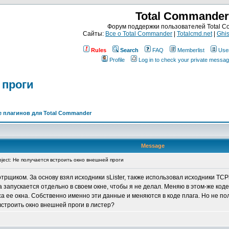
Total Commander
Форум поддержки пользователей Total 
Сайты:
Все о Total Commander
|
Totalcmd.net
|
Ghis
Rules
Search
FAQ
Memberlist
Use
Profile
Log in to check your private messa
 проги
 плагинов для Total Commander
Message
ject: Не получается встроить окно внешней проги
щиком. За основу взял исходники sLister, также использовал исходники TCPla
а запускается отдельно в своем окне, чтобы я не делал. Меняю в этом-же ко
са ее окна. Собственно именно эти данные и меняются в коде плага. Но не пол
встроить окно внешней проги в листер?