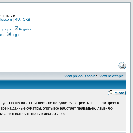
Commander
ler.com
|
RU.TCKB
rgroups
Register
ges
Log in
View previous topic
::
View next topic
yer. На Visual C++. И никак не получается встроить внешнюю прогу в
де все на данные суматры, опять все работает правильно. Изменяю
учается встроить прогу в листер и все.