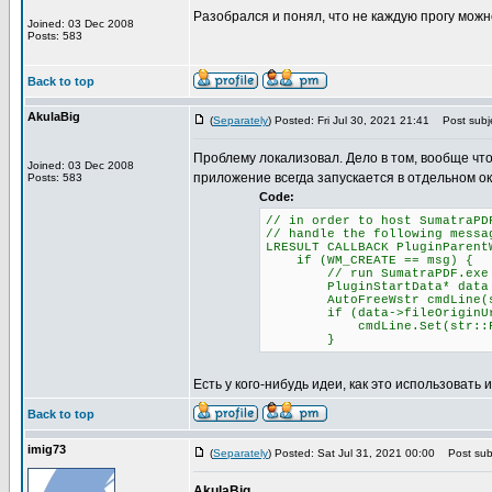
Разобрался и понял, что не каждую прогу можн
Joined: 03 Dec 2008
Posts: 583
Back to top
AkulaBig
(
Separately
) Posted: Fri Jul 30, 2021 21:41
Post subje
Проблему локализовал. Дело в том, вообще чт
Joined: 03 Dec 2008
приложение всегда запускается в отдельном ок
Posts: 583
Code:
// in order to host SumatraPD
// handle the following messa
LRESULT CALLBACK PluginParent
if (WM_CREATE == msg) {
// run SumatraPDF.exe with
PluginStartData* data = (P
AutoFreeWstr cmdLine(str::
if (data->fileOriginUr
cmdLine.Set(str::Format(L"
}
Есть у кого-нибудь идеи, как это использовать 
Back to top
imig73
(
Separately
) Posted: Sat Jul 31, 2021 00:00
Post subj
AkulaBig