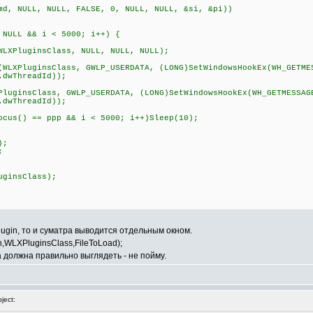
, NULL, NULL, FALSE, 0, NULL, NULL, &si, &pi))
LL && i < 5000; i++) {
uginsClass, NULL, NULL, NULL);
PluginsClass, GWLP_USERDATA, (LONG)SetWindowsHookEx(WH_GETME
.dwThreadId));
sClass, GWLP_USERDATA, (LONG)SetWindowsHookEx(WH_GETMESSAG
.dwThreadId));
) == ppp && i < 5000; i++)Sleep(10);
);
;
ginsClass);
plugin, то и суматра выводится отдельным окном.
th,WLXPluginsClass,FileToLoad);
на должна правильно выглядеть - не пойму.
ject: