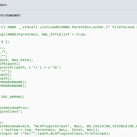
ject:
это поможет:
rt) HWND __stdcall ListLoadW(HWND ParentWin,wchar_t* FileToLoad,
((HWND)ParentWin, GWL_STYLE))sf = true;
 0 };
"";
L"";
L"";
ath, MAX_PATH);
TR)path);
csrchr(path, L'\\') = L'\0';
"\\");
path);
path);
ROGRAMNAME);
ROGRAMNAME);
IDC_ARROW);
sWindowProc;
insClass";
);
eWindowExA(0, "WLXPluginsClass", NULL, WS_CHILD|WS_VISIBLE|WS_
,r.bottom-r.top, ParentWin, NULL, hInst, NULL);
ugin %d \"%s\"",rpath,WLXPluginsClass,FileToLoad);