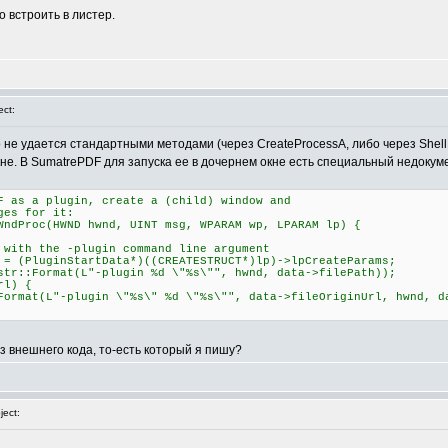
о встроить в листер.
ct:
о не удается стандартными методами (через CreateProcessA, либо через Shel
не. В SumatrePDF для запуска ее в дочернем окне есть специальный недокумен
F as a plugin, create a (child) window and
ges for it:
WndProc(HWND hwnd, UINT msg, WPARAM wp, LPARAM lp) {
 the -plugin command line argument
luginStartData*)((CREATESTRUCT*)lp)->lpCreateParams;
Format(L"-plugin %d \"%s\"", hwnd, data->filePath));
l) {
-plugin \"%s\" %d \"%s\"", data->fileOriginUrl, hwnd, dat
из внешнего кода, то-есть который я пишу?
ect: