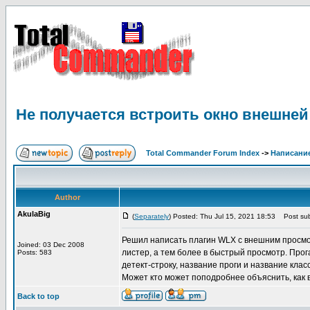
Не получается встроить окно внешней
Total Commander Forum Index
->
Написание
Author
AkulaBig
(
Separately
) Posted: Thu Jul 15, 2021 18:53
Post sub
Решил написать плагин WLX с внешним просмотр
Joined: 03 Dec 2008
листер, а тем более в быстрый просмотр. Прог
Posts: 583
детект-строку, название проги и название клас
Может кто может поподробнее объяснить, как 
Back to top