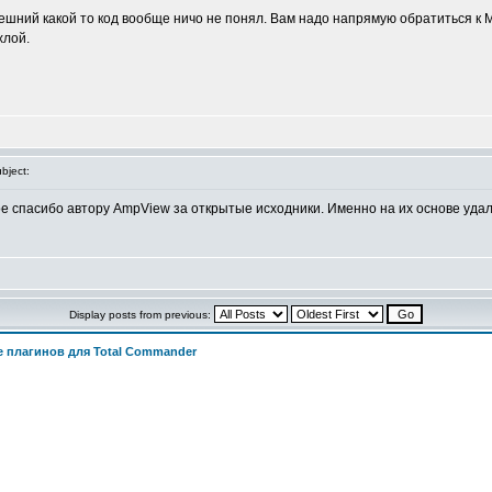
внешний какой то код вообще ничо не понял. Вам надо напрямую обратиться к
хлой.
bject:
е спасибо автору AmpView за открытые исходники. Именно на их основе уда
Display posts from previous:
 плагинов для Total Commander