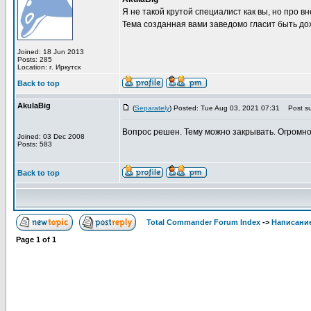
Я не такой крутой специалист как вы, но про 
Тема созданная вами заведомо гласит быть до
Joined: 18 Jun 2013
Posts: 285
Location: г. Иркутск
Back to top
AkulaBig
(
Separately
) Posted: Tue Aug 03, 2021 07:31
Post su
Вопрос решен. Тему можно закрывать. Огромно
Joined: 03 Dec 2008
Posts: 583
Back to top
Total Commander Forum Index
->
Написание
Page
1
of
1