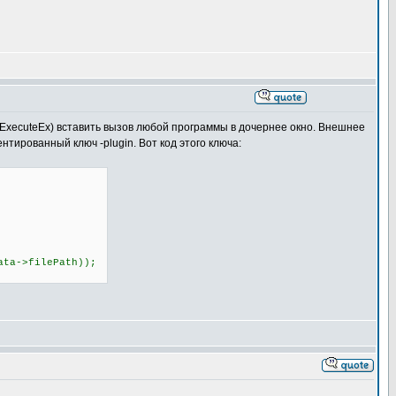
lExecuteEx) вставить вызов любой программы в дочернее окно. Внешнее
тированный ключ -plugin. Вот код этого ключа:
a->filePath));