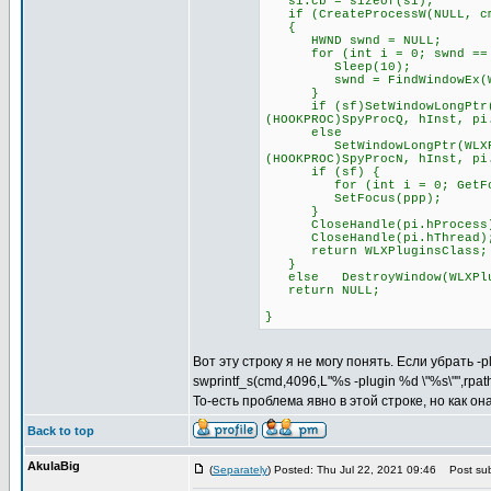
si.cb = sizeof(si);
if (CreateProcessW(NULL, cmd
{
HWND swnd = NULL;
for (int i = 0; swnd == NU
Sleep(10);
swnd = FindWindowEx(WLXPl
}
if (sf)SetWindowLongPtr(WLX
(HOOKPROC)SpyProcQ, hInst, pi
else
SetWindowLongPtr(WLXPlugin
(HOOKPROC)SpyProcN, hInst, pi
if (sf) {
for (int i = 0; GetFocus(
SetFocus(ppp);
}
CloseHandle(pi.hProcess
CloseHandle(pi.hThread)
return WLXPluginsClass;
}
else DestroyWindow(WLXPlu
return NULL;
}
Вот эту строку я не могу понять. Если убрать -
swprintf_s(cmd,4096,L"%s -plugin %d \"%s\"",rpa
То-есть проблема явно в этой строке, но как о
Back to top
AkulaBig
(
Separately
) Posted: Thu Jul 22, 2021 09:46
Post sub