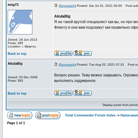
imig73
(
Separately
) Posted: Sat Jul 31, 2021 00:00
Post subj
AkulaBig
Я не такой крутой специалист как вы, но про 
Флинту и они вам подскажут как правильно офо
Joined: 18 Jun 2013
Posts: 285
Location: г. Иркутск
Back to top
AkulaBig
(
Separately
) Posted: Tue Aug 03, 2021 07:31
Post su
Вопрос решен. Тему можно закрывать. Огромно
Joined: 03 Dec 2008
выполнить задуманное.
Posts: 583
Back to top
Display posts from previ
Total Commander Forum Index
->
Написание
Page
1
of
1