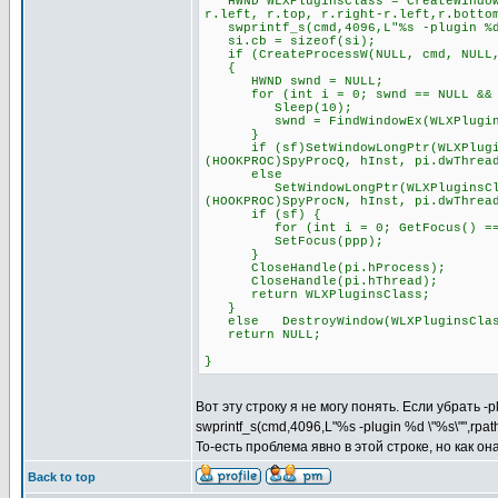
HWND WLXPluginsClass = CreateWindowE
r.left, r.top, r.right-r.left,r.botto
swprintf_s(cmd,4096,L"%s -plugin %d 
si.cb = sizeof(si);
if (CreateProcessW(NULL, cmd, NULL, 
{
HWND swnd = NULL;
for (int i = 0; swnd == NULL && i
Sleep(10);
swnd = FindWindowEx(WLXPluginsCl
}
if (sf)SetWindowLongPtr(WLXPluginsC
(HOOKPROC)SpyProcQ, hInst, pi.dwThrea
else
SetWindowLongPtr(WLXPluginsClass, 
(HOOKPROC)SpyProcN, hInst, pi.dwThrea
if (sf) {
for (int i = 0; GetFocus() == pp
SetFocus(ppp);
}
CloseHandle(pi.hProcess);
CloseHandle(pi.hThread);
return WLXPluginsClass;
}
else DestroyWindow(WLXPluginsClas
return NULL;
}
Вот эту строку я не могу понять. Если убрать -
swprintf_s(cmd,4096,L"%s -plugin %d \"%s\"",rpa
То-есть проблема явно в этой строке, но как о
Back to top