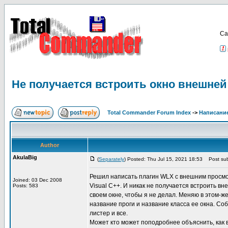
Са
Не получается встроить окно внешней
Total Commander Forum Index
->
Написание
Author
AkulaBig
(
Separately
) Posted: Thu Jul 15, 2021 18:53
Post sub
Решил написать плагин WLX с внешним просмотр
Joined: 03 Dec 2008
Visual C++. И никак не получается встроить в
Posts: 583
своем окне, чтобы я не делал. Меняю в этом-ж
название проги и название класса ее окна. Со
листер и все.
Может кто может поподробнее объяснить, как 