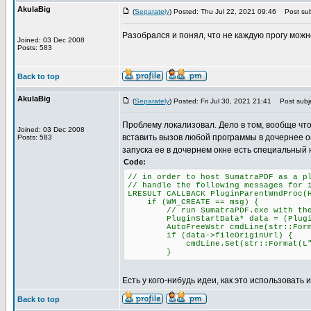
AkulaBig
(
Separately
) Posted: Thu Jul 22, 2021 09:46
Post sub
Разобрался и понял, что не каждую прогу можн
Joined: 03 Dec 2008
Posts: 583
Back to top
AkulaBig
(
Separately
) Posted: Fri Jul 30, 2021 21:41
Post subje
Проблему локализовал. Дело в том, вообще что
Joined: 03 Dec 2008
вставить вызов любой программы в дочернее о
Posts: 583
запуска ее в дочернем окне есть специальный 
Code:
// in order to host SumatraPDF as a p
// handle the following messages for 
LRESULT CALLBACK PluginParentWndProc(
if (WM_CREATE == msg) {
// run SumatraPDF.exe with the -p
PluginStartData* data = (PluginSta
AutoFreeWstr cmdLine(str::Format(L
if (data->fileOriginUrl) {
cmdLine.Set(str::Format(L"-plugin
}
Есть у кого-нибудь идеи, как это использовать 
Back to top