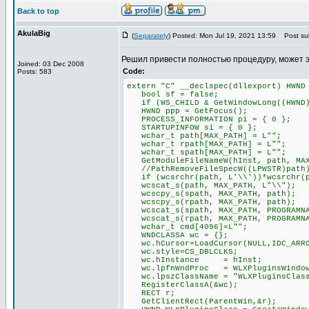
Back to top
AkulaBig
(
Separately
) Posted: Mon Jul 19, 2021 13:59
Post sub
Решил привести полностью процедуру, может 
Joined: 03 Dec 2008
Code:
Posts: 583
extern "C" __declspec(dllexport) HWND
bool sf = false;
if (WS_CHILD & GetWindowLong((HWND)P
HWND ppp = GetFocus();
PROCESS_INFORMATION pi = { 0 };
STARTUPINFOW si = { 0 };
wchar_t path[MAX_PATH] = L"";
wchar_t rpath[MAX_PATH] = L"";
wchar_t spath[MAX_PATH] = L"";
GetModuleFileNameW(hInst, path, MAX
//PathRemoveFileSpecW((LPWSTR)path
if (wcsrchr(path, L'\\'))*wcsrchr(p
wcscat_s(path, MAX_PATH, L"\\");
wcscpy_s(spath, MAX_PATH, path);
wcscpy_s(rpath, MAX_PATH, path);
wcscat_s(spath, MAX_PATH, PROGRAMNA
wcscat_s(rpath, MAX_PATH, PROGRAMNA
wchar_t cmd[4096]=L"";
WNDCLASSA wc = {};
wc.hCursor=LoadCursor(NULL,IDC_ARR
wc.style=CS_DBLCLKS;
wc.hInstance = hInst;
wc.lpfnWndProc = WLXPluginsWindow
wc.lpszClassName = "WLXPluginsClas
RegisterClassA(&wc);
RECT r;
GetClientRect(ParentWin,&r);