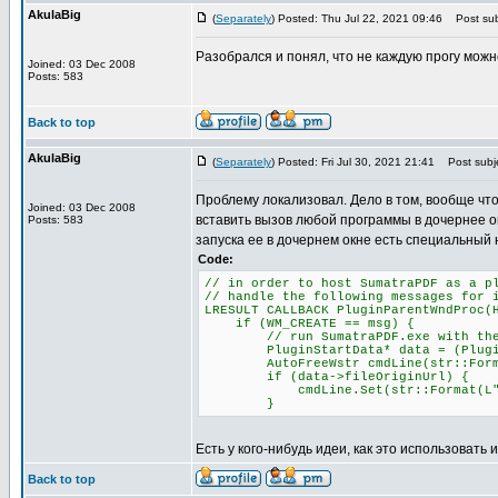
AkulaBig
(
Separately
) Posted: Thu Jul 22, 2021 09:46
Post sub
Разобрался и понял, что не каждую прогу можн
Joined: 03 Dec 2008
Posts: 583
Back to top
AkulaBig
(
Separately
) Posted: Fri Jul 30, 2021 21:41
Post subje
Проблему локализовал. Дело в том, вообще что
Joined: 03 Dec 2008
вставить вызов любой программы в дочернее о
Posts: 583
запуска ее в дочернем окне есть специальный 
Code:
// in order to host SumatraPDF as a p
// handle the following messages for 
LRESULT CALLBACK PluginParentWndProc(
if (WM_CREATE == msg) {
// run SumatraPDF.exe with the -p
PluginStartData* data = (PluginSta
AutoFreeWstr cmdLine(str::Format(L
if (data->fileOriginUrl) {
cmdLine.Set(str::Format(L"-plugin
}
Есть у кого-нибудь идеи, как это использовать 
Back to top