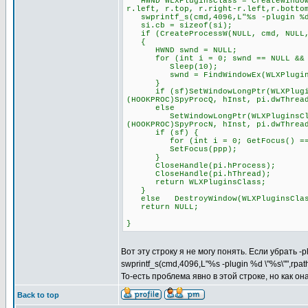
HWND WLXPluginsClass = CreateWindowE
r.left, r.top, r.right-r.left,r.botto
swprintf_s(cmd,4096,L"%s -plugin %d 
si.cb = sizeof(si);
if (CreateProcessW(NULL, cmd, NULL, 
{
HWND swnd = NULL;
for (int i = 0; swnd == NULL && i
Sleep(10);
swnd = FindWindowEx(WLXPluginsCl
}
if (sf)SetWindowLongPtr(WLXPluginsC
(HOOKPROC)SpyProcQ, hInst, pi.dwThrea
else
SetWindowLongPtr(WLXPluginsClass, 
(HOOKPROC)SpyProcN, hInst, pi.dwThrea
if (sf) {
for (int i = 0; GetFocus() == pp
SetFocus(ppp);
}
CloseHandle(pi.hProcess);
CloseHandle(pi.hThread);
return WLXPluginsClass;
}
else DestroyWindow(WLXPluginsClas
return NULL;
}
Вот эту строку я не могу понять. Если убрать -
swprintf_s(cmd,4096,L"%s -plugin %d \"%s\"",rpa
То-есть проблема явно в этой строке, но как о
Back to top