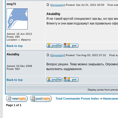
imig73
(
Separately
) Posted: Sat Jul 31, 2021 00:00
Post subj
AkulaBig
Я не такой крутой специалист как вы, но про 
Флинту и они вам подскажут как правильно офо
Joined: 18 Jun 2013
Posts: 285
Location: г. Иркутск
Back to top
AkulaBig
(
Separately
) Posted: Tue Aug 03, 2021 07:31
Post su
Вопрос решен. Тему можно закрывать. Огромно
Joined: 03 Dec 2008
выполнить задуманное.
Posts: 583
Back to top
Display posts from previ
Total Commander Forum Index
->
Написание
Page
1
of
1