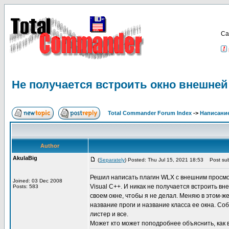
Са
Не получается встроить окно внешней
Total Commander Forum Index
->
Написание
Author
AkulaBig
(
Separately
) Posted: Thu Jul 15, 2021 18:53
Post sub
Решил написать плагин WLX с внешним просмотр
Joined: 03 Dec 2008
Visual C++. И никак не получается встроить в
Posts: 583
своем окне, чтобы я не делал. Меняю в этом-ж
название проги и название класса ее окна. Со
листер и все.
Может кто может поподробнее объяснить, как 