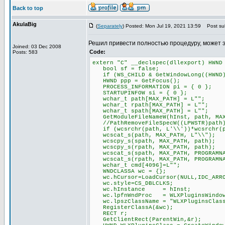
Back to top
AkulaBig
(
Separately
) Posted: Mon Jul 19, 2021 13:59
Post sub
Решил привести полностью процедуру, может 
Joined: 03 Dec 2008
Code:
Posts: 583
extern "C" __declspec(dllexport) HWND
bool sf = false;
if (WS_CHILD & GetWindowLong((HWND)P
HWND ppp = GetFocus();
PROCESS_INFORMATION pi = { 0 };
STARTUPINFOW si = { 0 };
wchar_t path[MAX_PATH] = L"";
wchar_t rpath[MAX_PATH] = L"";
wchar_t spath[MAX_PATH] = L"";
GetModuleFileNameW(hInst, path, MAX
//PathRemoveFileSpecW((LPWSTR)path
if (wcsrchr(path, L'\\'))*wcsrchr(p
wcscat_s(path, MAX_PATH, L"\\");
wcscpy_s(spath, MAX_PATH, path);
wcscpy_s(rpath, MAX_PATH, path);
wcscat_s(spath, MAX_PATH, PROGRAMNA
wcscat_s(rpath, MAX_PATH, PROGRAMNA
wchar_t cmd[4096]=L"";
WNDCLASSA wc = {};
wc.hCursor=LoadCursor(NULL,IDC_ARR
wc.style=CS_DBLCLKS;
wc.hInstance = hInst;
wc.lpfnWndProc = WLXPluginsWindow
wc.lpszClassName = "WLXPluginsClas
RegisterClassA(&wc);
RECT r;
GetClientRect(ParentWin,&r);