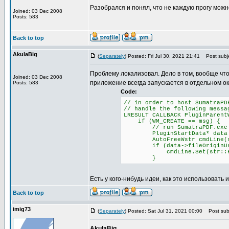
Разобрался и понял, что не каждую прогу можн
Joined: 03 Dec 2008
Posts: 583
Back to top
AkulaBig
(
Separately
) Posted: Fri Jul 30, 2021 21:41
Post subje
Проблему локализовал. Дело в том, вообще чт
Joined: 03 Dec 2008
приложение всегда запускается в отдельном ок
Posts: 583
Code:
// in order to host SumatraPD
// handle the following messa
LRESULT CALLBACK PluginParent
if (WM_CREATE == msg) {
// run SumatraPDF.exe with
PluginStartData* data = (P
AutoFreeWstr cmdLine(str::
if (data->fileOriginUr
cmdLine.Set(str::Format(L"
}
Есть у кого-нибудь идеи, как это использовать 
Back to top
imig73
(
Separately
) Posted: Sat Jul 31, 2021 00:00
Post subj
AkulaBig