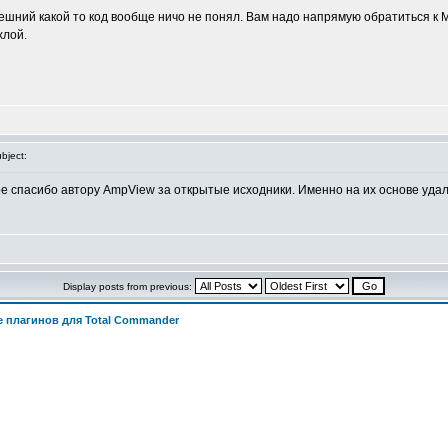
внешний какой то код вообще ничо не понял. Вам надо напрямую обратиться к
хлой.
bject:
е спасибо автору AmpView за открытые исходники. Именно на их основе уда
Display posts from previous:
 плагинов для Total Commander