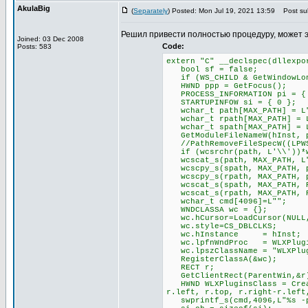
AkulaBig
(
Separately
) Posted: Mon Jul 19, 2021 13:59
Post sub
Решил привести полностью процедуру, может 
Joined: 03 Dec 2008
Code:
Posts: 583
extern "C" __declspec(dllexpo
bool sf = false;
if (WS_CHILD & GetWindowLong
HWND ppp = GetFocus();
PROCESS_INFORMATION pi = {
STARTUPINFOW si = { 0 };
wchar_t path[MAX_PATH] = L
wchar_t rpath[MAX_PATH] = 
wchar_t spath[MAX_PATH] = 
GetModuleFileNameW(hInst, p
//PathRemoveFileSpecW((LPWS
if (wcsrchr(path, L'\\'))*w
wcscat_s(path, MAX_PATH, L
wcscpy_s(spath, MAX_PATH, 
wcscpy_s(rpath, MAX_PATH, 
wcscat_s(spath, MAX_PATH, P
wcscat_s(rpath, MAX_PATH, P
wchar_t cmd[4096]=L"";
WNDCLASSA wc = {};
wc.hCursor=LoadCursor(NULL,
wc.style=CS_DBLCLKS;
wc.hInstance = hInst;
wc.lpfnWndProc = WLXPlugin
wc.lpszClassName = "WLXPlug
RegisterClassA(&wc);
RECT r;
GetClientRect(ParentWin,&r
HWND WLXPluginsClass = Creat
r.left, r.top, r.right-r.left
swprintf_s(cmd,4096,L"%s -pl