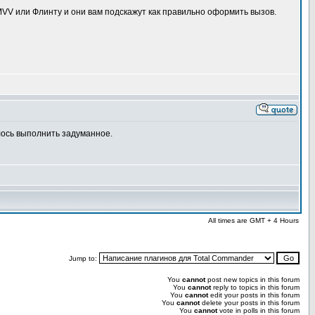
 MVV или Флинту и они вам подскажут как правильно оформить вызов.
лось выполнить задуманное.
All times are GMT + 4 Hours
Jump to:
You
cannot
post new topics in this forum
You
cannot
reply to topics in this forum
You
cannot
edit your posts in this forum
You
cannot
delete your posts in this forum
You
cannot
vote in polls in this forum