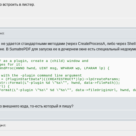
о встроить в листер.
ct:
о не удается стандартными методами (через CreateProcessA, либо через Shel
не. В SumatrePDF для запуска ее в дочернем окне есть специальный недокумен
F as a plugin, create a (child) window and
ges for it:
WndProc(HWND hwnd, UINT msg, WPARAM wp, LPARAM lp) {
 the -plugin command line argument
luginStartData*)((CREATESTRUCT*)lp)->lpCreateParams;
Format(L"-plugin %d \"%s\"", hwnd, data->filePath));
l) {
-plugin \"%s\" %d \"%s\"", data->fileOriginUrl, hwnd, dat
из внешнего кода, то-есть который я пишу?
ect: