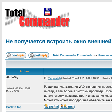
Не получается встроить окно внешней
Total Commander Forum Index
->
Написание
Author
AkulaBig
(
Separately
) Posted: Thu Jul 15, 2021 18:53
Post sub
Решил написать плагин WLX с внешним просмотр
Joined: 03 Dec 2008
листер, а тем более в быстрый просмотр. Прог
Posts: 583
детект-строку, название проги и название клас
Может кто может поподробнее объяснить, как 
Back to top