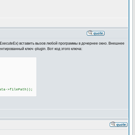
lExecuteEx) вставить вызов любой программы в дочернее окно. Внешнее
тированный ключ -plugin. Вот код этого ключа:
a->filePath));