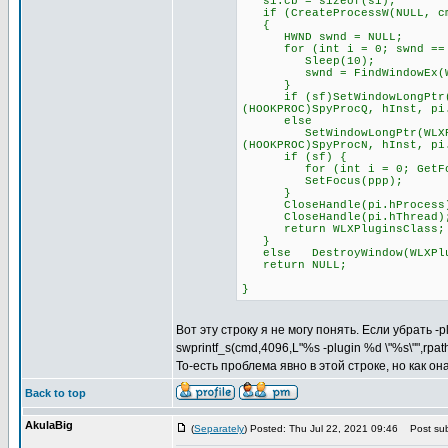
si.cb = sizeof(si);
if (CreateProcessW(NULL, cmd
{
HWND swnd = NULL;
for (int i = 0; swnd == NU
Sleep(10);
swnd = FindWindowEx(WLXPl
}
if (sf)SetWindowLongPtr(WLX
(HOOKPROC)SpyProcQ, hInst, pi
else
SetWindowLongPtr(WLXPlugin
(HOOKPROC)SpyProcN, hInst, pi
if (sf) {
for (int i = 0; GetFocus(
SetFocus(ppp);
}
CloseHandle(pi.hProcess
CloseHandle(pi.hThread)
return WLXPluginsClass;
}
else DestroyWindow(WLXPlu
return NULL;
}
Вот эту строку я не могу понять. Если убрать -
swprintf_s(cmd,4096,L"%s -plugin %d \"%s\"",rpa
То-есть проблема явно в этой строке, но как о
Back to top
AkulaBig
(
Separately
) Posted: Thu Jul 22, 2021 09:46
Post sub