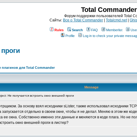
Total Commander
Форум поддержки пользователей Total 
Сайты:
Все о Total Commander
|
Totalcmd.net
|
Ghis
Rules
Search
FAQ
Memberlist
Use
Profile
Log in to check your private messa
 проги
 плагинов для Total Commander
Message
ject: Не получается встроить окно внешней проги
щиком. За основу взял исходники sLister, также использовал исходники TCPla
а запускается отдельно в своем окне, чтобы я не делал. Меняю в этом-же ко
са ее окна. Собственно именно эти данные и меняются в коде плага. Но не пол
встроить окно внешней проги в листер?