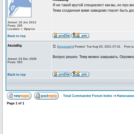
Я не такой крутой специалист как вы, но про 
Тема созданная вами заведомо гласит быть до
Joined: 18 Jun 2013
Posts: 285
Location: г. Иркутск
Back to top
AkulaBig
(
Separately
) Posted: Tue Aug 03, 2021 07:31
Post su
Вопрос решен. Тему можно закрывать. Огромно
Joined: 03 Dec 2008
Posts: 583
Back to top
Total Commander Forum Index
->
Написание
Page
1
of
1