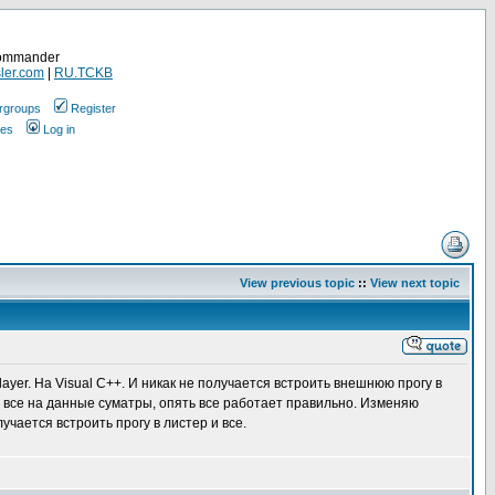
Commander
ler.com
|
RU.TCKB
rgroups
Register
ges
Log in
View previous topic
::
View next topic
yer. На Visual C++. И никак не получается встроить внешнюю прогу в
де все на данные суматры, опять все работает правильно. Изменяю
учается встроить прогу в листер и все.