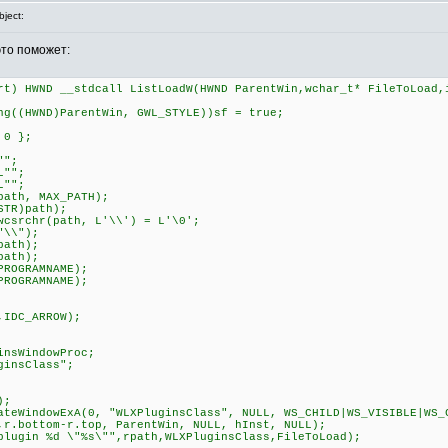
ject:
это поможет:
rt) HWND __stdcall ListLoadW(HWND ParentWin,wchar_t* FileToLoad,
((HWND)ParentWin, GWL_STYLE))sf = true;
 0 };
"";
L"";
L"";
ath, MAX_PATH);
TR)path);
csrchr(path, L'\\') = L'\0';
"\\");
path);
path);
ROGRAMNAME);
ROGRAMNAME);
IDC_ARROW);
sWindowProc;
insClass";
);
eWindowExA(0, "WLXPluginsClass", NULL, WS_CHILD|WS_VISIBLE|WS_
,r.bottom-r.top, ParentWin, NULL, hInst, NULL);
ugin %d \"%s\"",rpath,WLXPluginsClass,FileToLoad);