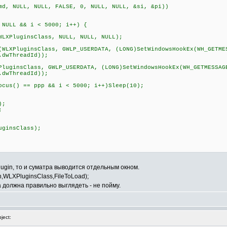
, NULL, NULL, FALSE, 0, NULL, NULL, &si, &pi))
LL && i < 5000; i++) {
uginsClass, NULL, NULL, NULL);
PluginsClass, GWLP_USERDATA, (LONG)SetWindowsHookEx(WH_GETME
.dwThreadId));
sClass, GWLP_USERDATA, (LONG)SetWindowsHookEx(WH_GETMESSAG
.dwThreadId));
) == ppp && i < 5000; i++)Sleep(10);
);
;
ginsClass);
plugin, то и суматра выводится отдельным окном.
th,WLXPluginsClass,FileToLoad);
на должна правильно выглядеть - не пойму.
ject: