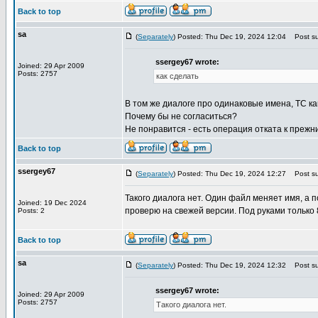
Back to top
sa
(
Separately
) Posted: Thu Dec 19, 2024 12:04
Post su
ssergey67 wrote:
Joined: 29 Apr 2009
Posts: 2757
как сделать
В том же диалоге про одинаковые имена, TC как 
Почему бы не согласиться?
Не понравится - есть операция отката к прежн
Back to top
ssergey67
(
Separately
) Posted: Thu Dec 19, 2024 12:27
Post su
Такого диалога нет. Один файл меняет имя, 
Joined: 19 Dec 2024
проверю на свежей версии. Под руками только 
Posts: 2
Back to top
sa
(
Separately
) Posted: Thu Dec 19, 2024 12:32
Post su
ssergey67 wrote:
Joined: 29 Apr 2009
Posts: 2757
Такого диалога нет.