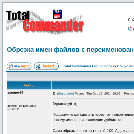
Са
Обрезка имен файлов с переименован
Total Commander Forum Index
->
Общие во
Author
ssergey67
(
Separately
) Posted: Thu Dec 19, 2024 10:02
Post su
Здравствуйте,
Joined: 19 Dec 2024
Posts: 2
Подскажите как сделать через групповое пере
новому имени при появление дубликатов
Сама обрезка понятна,типа n1-100. А дальше 