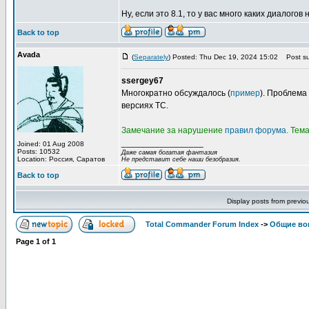
Ну, если это 8.1, то у вас много каких диалогов н
Back to top
Avada
(
Separately
) Posted: Thu Dec 19, 2024 15:02
Post su
ssergey67
Многократно обсуждалось (
пример
). Проблема
версиях TC.
Замечание за нарушение
правил форума
. Тем
_________________
Joined: 01 Aug 2008
Posts: 10532
Даже самая богатая фантазия
Location: Россия, Саратов
Не представит себе наши безобразия.
Back to top
Display posts from previo
Total Commander Forum Index
->
Общие во
Page
1
of
1