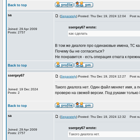
Back to top
sa
(
Separately
) Posted: Thu Dec 19, 2024 12:04
Post su
ssergey67 wrote:
Joined: 29 Apr 2009
Posts: 2757
как сделать
В том же диалоге про одинаковые имена, TC как 
Почему бы не согласиться?
Не понравится - есть операция отката к прежн
Back to top
ssergey67
(
Separately
) Posted: Thu Dec 19, 2024 12:27
Post su
Такого диалога нет. Один файл меняет имя, 
Joined: 19 Dec 2024
проверю на свежей версии. Под руками только 
Posts: 2
Back to top
sa
(
Separately
) Posted: Thu Dec 19, 2024 12:32
Post su
ssergey67 wrote:
Joined: 29 Apr 2009
Posts: 2757
Такого диалога нет.