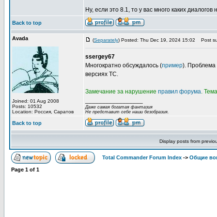
Ну, если это 8.1, то у вас много каких диалогов н
Back to top
Avada
(
Separately
) Posted: Thu Dec 19, 2024 15:02
Post su
ssergey67
Многократно обсуждалось (
пример
). Проблема
версиях TC.
Замечание за нарушение
правил форума
. Тем
_________________
Joined: 01 Aug 2008
Posts: 10532
Даже самая богатая фантазия
Location: Россия, Саратов
Не представит себе наши безобразия.
Back to top
Display posts from previo
Total Commander Forum Index
->
Общие во
Page
1
of
1