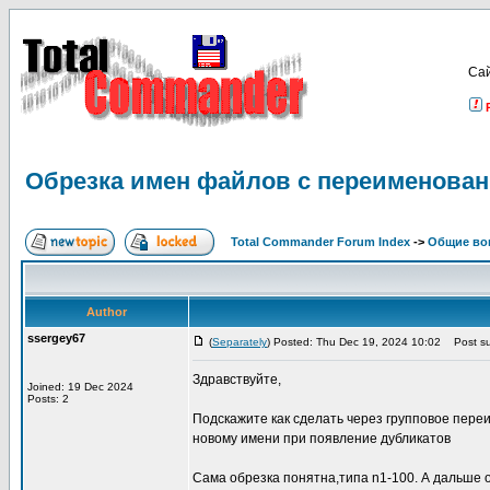
Са
Обрезка имен файлов с переименован
Total Commander Forum Index
->
Общие во
Author
ssergey67
(
Separately
) Posted: Thu Dec 19, 2024 10:02
Post su
Здравствуйте,
Joined: 19 Dec 2024
Posts: 2
Подскажите как сделать через групповое пере
новому имени при появление дубликатов
Сама обрезка понятна,типа n1-100. А дальше 