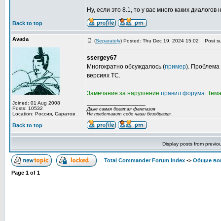
Ну, если это 8.1, то у вас много каких диалогов н
Back to top
Avada
(
Separately
) Posted: Thu Dec 19, 2024 15:02
Post su
ssergey67
Многократно обсуждалось (
пример
). Проблема
версиях TC.
Замечание за нарушение
правил форума
. Тем
_________________
Joined: 01 Aug 2008
Posts: 10532
Даже самая богатая фантазия
Location: Россия, Саратов
Не представит себе наши безобразия.
Back to top
Display posts from previo
Total Commander Forum Index
->
Общие во
Page
1
of
1