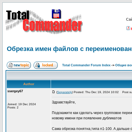
Са
Обрезка имен файлов с переименован
Total Commander Forum Index
->
Общие во
Author
ssergey67
(
Separately
) Posted: Thu Dec 19, 2024 10:02
Post su
Здравствуйте,
Joined: 19 Dec 2024
Posts: 2
Подскажите как сделать через групповое пере
новому имени при появление дубликатов
Сама обрезка понятна,типа n1-100. А дальше 