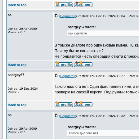
Back to top
sa
(
Separately
) Posted: Thu Dec 19, 2024 12:04
Post su
ssergey67 wrote:
Joined: 29 Apr 2009
Posts: 2757
как сделать
В том же диалоге про одинаковые имена, TC как 
Почему бы не согласиться?
Не понравится - есть операция отката к прежн
Back to top
ssergey67
(
Separately
) Posted: Thu Dec 19, 2024 12:27
Post su
Такого диалога нет. Один файл меняет имя, 
Joined: 19 Dec 2024
проверю на свежей версии. Под руками только 
Posts: 2
Back to top
sa
(
Separately
) Posted: Thu Dec 19, 2024 12:32
Post su
ssergey67 wrote:
Joined: 29 Apr 2009
Posts: 2757
Такого диалога нет.