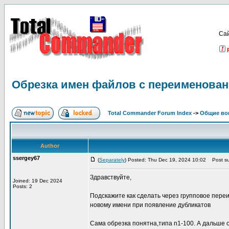
Са
Обрезка имен файлов с переименован
Total Commander Forum Index
->
Общие во
Author
ssergey67
(
Separately
) Posted: Thu Dec 19, 2024 10:02
Post su
Здравствуйте,
Joined: 19 Dec 2024
Posts: 2
Подскажите как сделать через групповое пере
новому имени при появление дубликатов
Сама обрезка понятна,типа n1-100. А дальше 