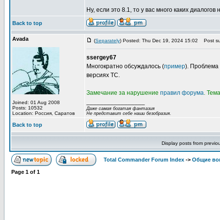
Ну, если это 8.1, то у вас много каких диалогов н
Back to top
Avada
(
Separately
) Posted: Thu Dec 19, 2024 15:02
Post su
ssergey67
Многократно обсуждалось (
пример
). Проблема
версиях TC.
Замечание за нарушение
правил форума
. Тем
_________________
Joined: 01 Aug 2008
Posts: 10532
Даже самая богатая фантазия
Location: Россия, Саратов
Не представит себе наши безобразия.
Back to top
Display posts from previo
Total Commander Forum Index
->
Общие во
Page
1
of
1