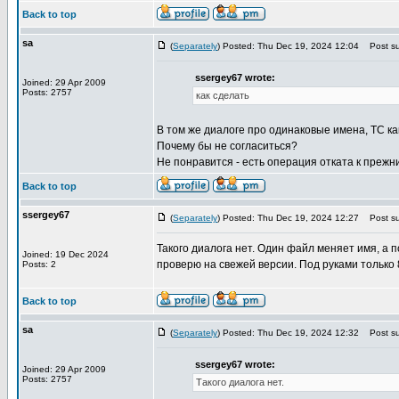
Back to top
sa
(
Separately
) Posted: Thu Dec 19, 2024 12:04
Post su
ssergey67 wrote:
Joined: 29 Apr 2009
Posts: 2757
как сделать
В том же диалоге про одинаковые имена, TC как 
Почему бы не согласиться?
Не понравится - есть операция отката к прежн
Back to top
ssergey67
(
Separately
) Posted: Thu Dec 19, 2024 12:27
Post su
Такого диалога нет. Один файл меняет имя, 
Joined: 19 Dec 2024
проверю на свежей версии. Под руками только 
Posts: 2
Back to top
sa
(
Separately
) Posted: Thu Dec 19, 2024 12:32
Post su
ssergey67 wrote:
Joined: 29 Apr 2009
Posts: 2757
Такого диалога нет.