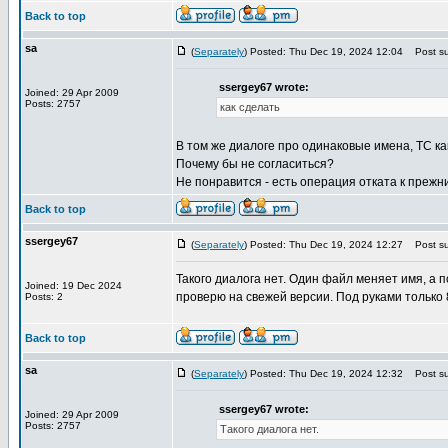
Back to top
sa
(
Separately
) Posted: Thu Dec 19, 2024 12:04
Post su
ssergey67 wrote:
Joined: 29 Apr 2009
Posts: 2757
как сделать
В том же диалоге про одинаковые имена, TC как 
Почему бы не согласиться?
Не понравится - есть операция отката к прежн
Back to top
ssergey67
(
Separately
) Posted: Thu Dec 19, 2024 12:27
Post su
Такого диалога нет. Один файл меняет имя, 
Joined: 19 Dec 2024
проверю на свежей версии. Под руками только 
Posts: 2
Back to top
sa
(
Separately
) Posted: Thu Dec 19, 2024 12:32
Post su
ssergey67 wrote:
Joined: 29 Apr 2009
Posts: 2757
Такого диалога нет.