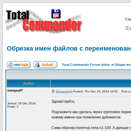
Са
Обрезка имен файлов с переименован
Total Commander Forum Index
->
Общие во
Author
ssergey67
(
Separately
) Posted: Thu Dec 19, 2024 10:02
Post su
Здравствуйте,
Joined: 19 Dec 2024
Posts: 2
Подскажите как сделать через групповое пере
новому имени при появление дубликатов
Сама обрезка понятна,типа n1-100. А дальше 