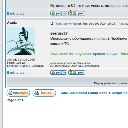
Ну, если это 8.1, то у вас много каких диалогов н
Back to top
Avada
(
Separately
) Posted: Thu Dec 19, 2024 15:02
Post su
ssergey67
Многократно обсуждалось (
пример
). Проблема
версиях TC.
Замечание за нарушение
правил форума
. Тем
_________________
Joined: 01 Aug 2008
Posts: 10532
Даже самая богатая фантазия
Location: Россия, Саратов
Не представит себе наши безобразия.
Back to top
Display posts from previo
Total Commander Forum Index
->
Общие во
Page
1
of
1