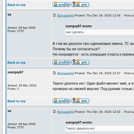
Back to top
sa
(
Separately
) Posted: Thu Dec 19, 2024 12:04
Post su
ssergey67 wrote:
Joined: 29 Apr 2009
Posts: 2757
как сделать
В том же диалоге про одинаковые имена, TC как 
Почему бы не согласиться?
Не понравится - есть операция отката к прежн
Back to top
ssergey67
(
Separately
) Posted: Thu Dec 19, 2024 12:27
Post su
Такого диалога нет. Один файл меняет имя, 
Joined: 19 Dec 2024
проверю на свежей версии. Под руками только 
Posts: 2
Back to top
sa
(
Separately
) Posted: Thu Dec 19, 2024 12:32
Post su
ssergey67 wrote:
Joined: 29 Apr 2009
Posts: 2757
Такого диалога нет.