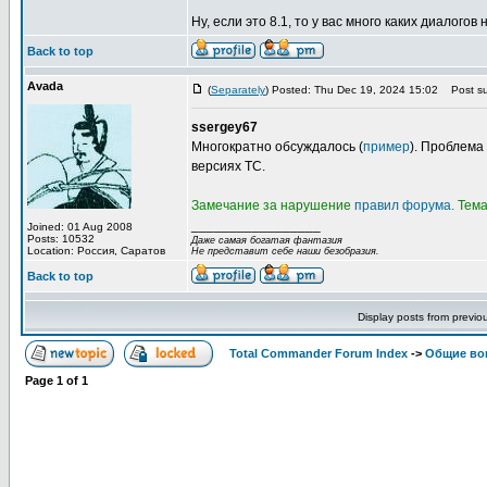
Ну, если это 8.1, то у вас много каких диалогов н
Back to top
Avada
(
Separately
) Posted: Thu Dec 19, 2024 15:02
Post su
ssergey67
Многократно обсуждалось (
пример
). Проблема
версиях TC.
Замечание за нарушение
правил форума
. Тем
_________________
Joined: 01 Aug 2008
Posts: 10532
Даже самая богатая фантазия
Location: Россия, Саратов
Не представит себе наши безобразия.
Back to top
Display posts from previo
Total Commander Forum Index
->
Общие во
Page
1
of
1