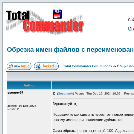
Са
Обрезка имен файлов с переименован
Total Commander Forum Index
->
Общие во
Author
ssergey67
(
Separately
) Posted: Thu Dec 19, 2024 10:02
Post su
Здравствуйте,
Joined: 19 Dec 2024
Posts: 2
Подскажите как сделать через групповое пере
новому имени при появление дубликатов
Сама обрезка понятна,типа n1-100. А дальше 