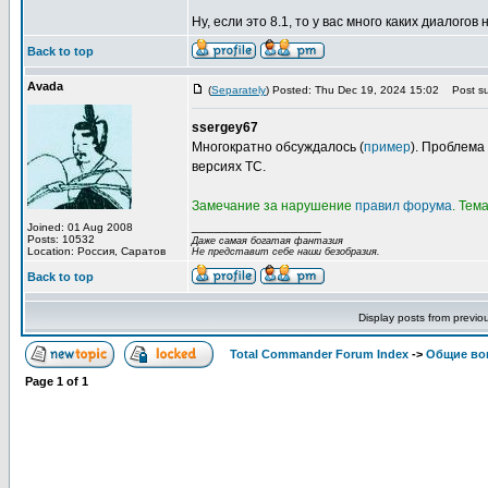
Ну, если это 8.1, то у вас много каких диалогов н
Back to top
Avada
(
Separately
) Posted: Thu Dec 19, 2024 15:02
Post su
ssergey67
Многократно обсуждалось (
пример
). Проблема
версиях TC.
Замечание за нарушение
правил форума
. Тем
_________________
Joined: 01 Aug 2008
Posts: 10532
Даже самая богатая фантазия
Location: Россия, Саратов
Не представит себе наши безобразия.
Back to top
Display posts from previo
Total Commander Forum Index
->
Общие во
Page
1
of
1