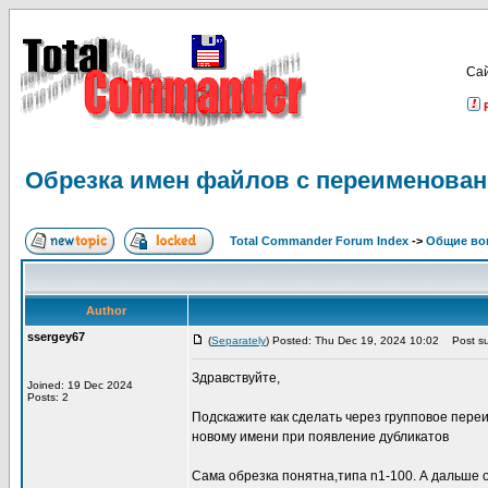
Са
Обрезка имен файлов с переименован
Total Commander Forum Index
->
Общие во
Author
ssergey67
(
Separately
) Posted: Thu Dec 19, 2024 10:02
Post su
Здравствуйте,
Joined: 19 Dec 2024
Posts: 2
Подскажите как сделать через групповое пере
новому имени при появление дубликатов
Сама обрезка понятна,типа n1-100. А дальше 