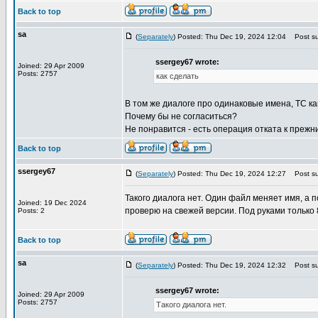
Back to top
sa
(
Separately
) Posted: Thu Dec 19, 2024 12:04
Post su
ssergey67 wrote:
Joined: 29 Apr 2009
Posts: 2757
как сделать
В том же диалоге про одинаковые имена, TC как 
Почему бы не согласиться?
Не понравится - есть операция отката к прежн
Back to top
ssergey67
(
Separately
) Posted: Thu Dec 19, 2024 12:27
Post su
Такого диалога нет. Один файл меняет имя, 
Joined: 19 Dec 2024
проверю на свежей версии. Под руками только 
Posts: 2
Back to top
sa
(
Separately
) Posted: Thu Dec 19, 2024 12:32
Post su
ssergey67 wrote:
Joined: 29 Apr 2009
Posts: 2757
Такого диалога нет.