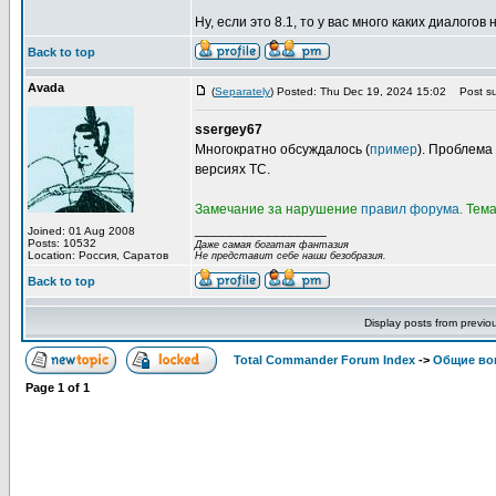
Ну, если это 8.1, то у вас много каких диалогов н
Back to top
Avada
(
Separately
) Posted: Thu Dec 19, 2024 15:02
Post su
ssergey67
Многократно обсуждалось (
пример
). Проблема
версиях TC.
Замечание за нарушение
правил форума
. Тем
_________________
Joined: 01 Aug 2008
Posts: 10532
Даже самая богатая фантазия
Location: Россия, Саратов
Не представит себе наши безобразия.
Back to top
Display posts from previo
Total Commander Forum Index
->
Общие во
Page
1
of
1