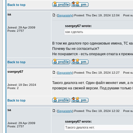
Back to top
sa
(
Separately
) Posted: Thu Dec 19, 2024 12:04
Post su
ssergey67 wrote:
Joined: 29 Apr 2009
Posts: 2757
как сделать
В том же диалоге про одинаковые имена, TC как 
Почему бы не согласиться?
Не понравится - есть операция отката к прежн
Back to top
ssergey67
(
Separately
) Posted: Thu Dec 19, 2024 12:27
Post su
Такого диалога нет. Один файл меняет имя, 
Joined: 19 Dec 2024
проверю на свежей версии. Под руками только 
Posts: 2
Back to top
sa
(
Separately
) Posted: Thu Dec 19, 2024 12:32
Post su
ssergey67 wrote:
Joined: 29 Apr 2009
Posts: 2757
Такого диалога нет.