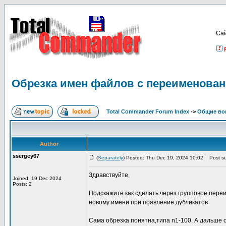
Са
Обрезка имен файлов с переименован
Total Commander Forum Index
->
Общие во
Author
ssergey67
(
Separately
) Posted: Thu Dec 19, 2024 10:02
Post su
Здравствуйте,
Joined: 19 Dec 2024
Posts: 2
Подскажите как сделать через групповое пере
новому имени при появление дубликатов
Сама обрезка понятна,типа n1-100. А дальше 