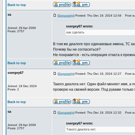
Back to top
sa
(
Separately
) Posted: Thu Dec 19, 2024 12:04
Post su
ssergey67 wrote:
Joined: 29 Apr 2009
Posts: 2757
как сделать
В том же диалоге про одинаковые имена, TC как 
Почему бы не согласиться?
Не понравится - есть операция отката к прежн
Back to top
ssergey67
(
Separately
) Posted: Thu Dec 19, 2024 12:27
Post su
Такого диалога нет. Один файл меняет имя, 
Joined: 19 Dec 2024
проверю на свежей версии. Под руками только 
Posts: 2
Back to top
sa
(
Separately
) Posted: Thu Dec 19, 2024 12:32
Post su
ssergey67 wrote:
Joined: 29 Apr 2009
Posts: 2757
Такого диалога нет.