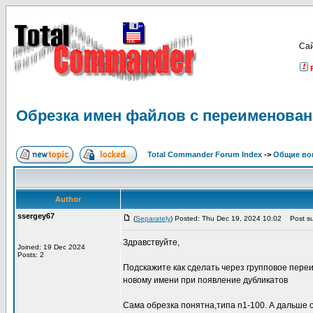
Са
Обрезка имен файлов с переименован
Total Commander Forum Index
->
Общие во
Author
ssergey67
(
Separately
) Posted: Thu Dec 19, 2024 10:02
Post su
Здравствуйте,
Joined: 19 Dec 2024
Posts: 2
Подскажите как сделать через групповое пере
новому имени при появление дубликатов
Сама обрезка понятна,типа n1-100. А дальше 