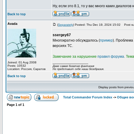
Ну, если это 8.1, то у вас много каких диалогов н
Back to top
Avada
(
Separately
) Posted: Thu Dec 19, 2024 15:02
Post su
ssergey67
Многократно обсуждалось (
пример
). Проблема
версиях TC.
Замечание за нарушение
правил форума
. Тем
_________________
Joined: 01 Aug 2008
Posts: 10532
Даже самая богатая фантазия
Location: Россия, Саратов
Не представит себе наши безобразия.
Back to top
Display posts from previo
Total Commander Forum Index
->
Общие во
Page
1
of
1