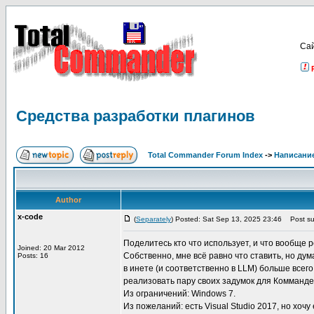
Са
Средства разработки плагинов
Total Commander Forum Index
->
Написание
Author
x-code
(
Separately
) Posted: Sat Sep 13, 2025 23:46
Post sub
Поделитесь кто что использует, и что вообще
Joined: 20 Mar 2012
Собственно, мне всё равно что ставить, но д
Posts: 16
в инете (и соответственно в LLM) больше всег
реализовать пару своих задумок для Комманде
Из ограничений: Windows 7.
Из пожеланий: есть Visual Studio 2017, но хоч