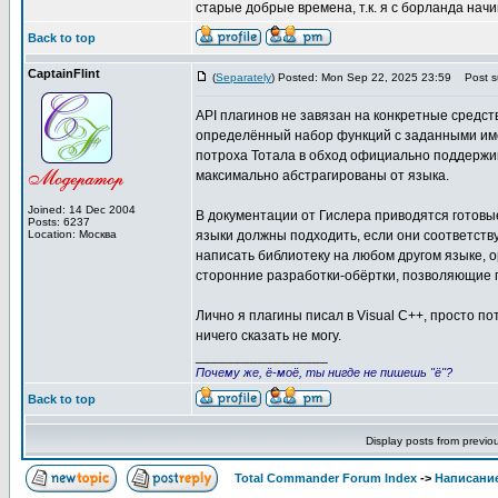
старые добрые времена, т.к. я с борланда начи
Back to top
CaptainFlint
(
Separately
) Posted: Mon Sep 22, 2025 23:59
Post su
API плагинов не завязан на конкретные средст
определённый набор функций с заданными име
потроха Тотала в обход официально поддержив
максимально абстрагированы от языка.
Joined: 14 Dec 2004
В документации от Гислера приводятся готовы
Posts: 6237
Location: Москва
языки должны подходить, если они соответств
написать библиотеку на любом другом языке, 
сторонние разработки-обёртки, позволяющие п
Лично я плагины писал в Visual C++, просто по
ничего сказать не могу.
_________________
Почему же, ё-моё, ты нигде не пишешь "ё"?
Back to top
Display posts from previo
Total Commander Forum Index
->
Написание