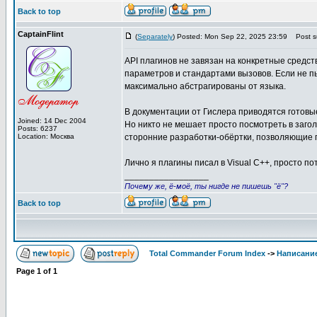
Back to top
CaptainFlint
(
Separately
) Posted: Mon Sep 22, 2025 23:59
Post su
API плагинов не завязан на конкретные средс
параметров и стандартами вызовов. Если не п
максимально абстрагированы от языка.
В документации от Гислера приводятся готовы
Joined: 14 Dec 2004
Но никто не мешает просто посмотреть в заго
Posts: 6237
Location: Москва
сторонние разработки-обёртки, позволяющие п
Лично я плагины писал в Visual C++, просто пот
_________________
Почему же, ё-моё, ты нигде не пишешь "ё"?
Back to top
Total Commander Forum Index
->
Написание
Page
1
of
1