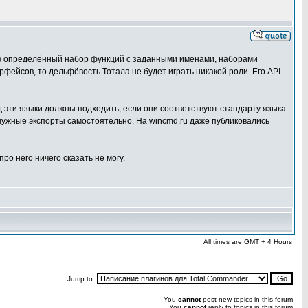
ющую определённый набор функций с заданными именами, наборами
ейсов, то дельфёвость Тотала не будет играть никакой роли. Его API
 эти языки должны подходить, если они соответствуют стандарту языка.
нужные экспорты самостоятельно. На wincmd.ru даже публиковались
ро него ничего сказать не могу.
All times are GMT + 4 Hours
Jump to:
You
cannot
post new topics in this forum
You
cannot
reply to topics in this forum