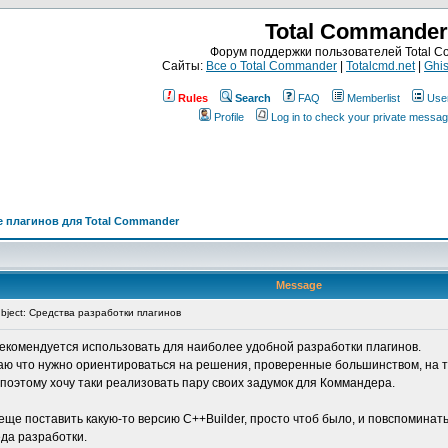
Total Commander
Форум поддержки пользователей Total 
Сайты:
Все о Total Commander
|
Totalcmd.net
|
Ghis
Rules
Search
FAQ
Memberlist
Use
Profile
Log in to check your private messa
 плагинов для Total Commander
Message
ject: Средства разработки плагинов
 рекомендуется использовать для наиболее удобной разработки плагинов.
маю что нужно ориентироваться на решения, проверенные большинством, на т
поэтому хочу таки реализовать пару своих задумок для Коммандера.
у еще поставить какую-то версию C++Builder, просто чтоб было, и повспоминать
еда разработки.