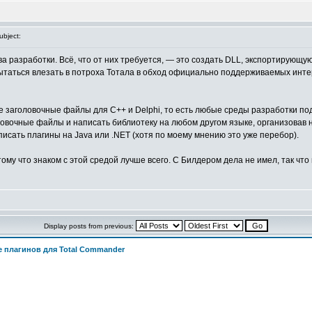
bject:
тва разработки. Всё, что от них требуется, — это создать DLL, экспортиру
ытаться влезать в потроха Тотала в обход официально поддерживаемых интерф
е заголовочные файлы для C++ и Delphi, то есть любые среды разработки под
ловочные файлы и написать библиотеку на любом другом языке, организовав 
исать плагины на Java или .NET (хотя по моему мнению это уже перебор).
ому что знаком с этой средой лучше всего. С Билдером дела не имел, так что п
Display posts from previous:
 плагинов для Total Commander