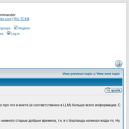
Commander
ler.com
|
RU.TCKB
rgroups
Register
ges
Log in
View previous topic
::
View next topic
о про что в инете (и соответственно в LLM) больше всего информации. С
 немного старые добрые времена, т.к. я с борланда начинал когда-то. Ну