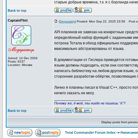
старые добрые времена, т.к. я с борланда начи
Back to top
CaptainFlint
(
Separately
) Posted: Mon Sep 22, 2025 23:59
Post su
API плагинов не завязан на конкретные средст
определённый набор функций с заданными име
потроха Тотала в обход официально поддержив
максимально абстрагированы от языка.
Joined: 14 Dec 2004
В документации от Гислера приводятся готовы
Posts: 6237
Location: Москва
языки должны подходить, если они соответств
написать библиотеку на любом другом языке, 
сторонние разработки-обёртки, позволяющие п
Лично я плагины писал в Visual C++, просто по
ничего сказать не могу.
_________________
Почему же, ё-моё, ты нигде не пишешь "ё"?
Back to top
Display posts from previo
Total Commander Forum Index
->
Написание