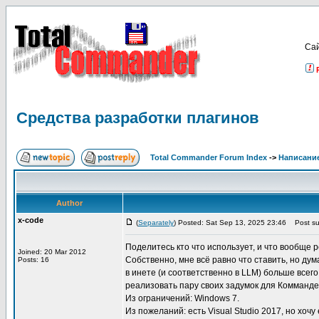
Са
Средства разработки плагинов
Total Commander Forum Index
->
Написание
Author
x-code
(
Separately
) Posted: Sat Sep 13, 2025 23:46
Post sub
Поделитесь кто что использует, и что вообще
Joined: 20 Mar 2012
Собственно, мне всё равно что ставить, но д
Posts: 16
в инете (и соответственно в LLM) больше всег
реализовать пару своих задумок для Комманде
Из ограничений: Windows 7.
Из пожеланий: есть Visual Studio 2017, но хоч