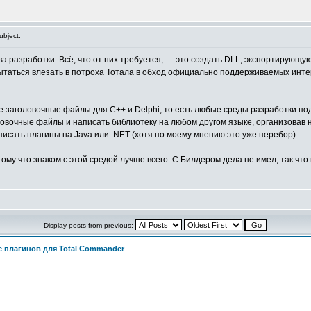
bject:
тва разработки. Всё, что от них требуется, — это создать DLL, экспортиру
ытаться влезать в потроха Тотала в обход официально поддерживаемых интерф
е заголовочные файлы для C++ и Delphi, то есть любые среды разработки под
ловочные файлы и написать библиотеку на любом другом языке, организовав 
исать плагины на Java или .NET (хотя по моему мнению это уже перебор).
ому что знаком с этой средой лучше всего. С Билдером дела не имел, так что п
Display posts from previous:
 плагинов для Total Commander