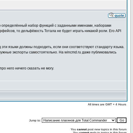
ющую определённый набор функций с заданными именами, наборами
ейсов, то дельфёвость Тотала не будет играть никакой роли. Его API
 эти языки должны подходить, если они соответствуют стандарту языка.
нужные экспорты самостоятельно. На wincmd.ru даже публиковались
ро него ничего сказать не могу.
All times are GMT + 4 Hours
Jump to:
You
cannot
post new topics in this forum
You
cannot
reply to topics in this forum