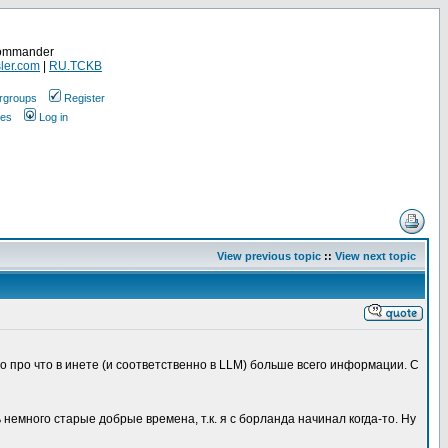
Commander
ler.com
|
RU.TCKB
rgroups
Register
ges
Log in
View previous topic
::
View next topic
о про что в инете (и соответственно в LLM) больше всего информации. С
 немного старые добрые времена, т.к. я с борланда начинал когда-то. Ну