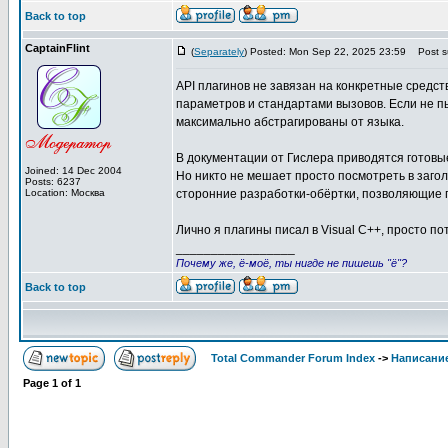
Back to top
CaptainFlint
(
Separately
) Posted: Mon Sep 22, 2025 23:59
Post su
API плагинов не завязан на конкретные средс
параметров и стандартами вызовов. Если не п
максимально абстрагированы от языка.
В документации от Гислера приводятся готовы
Joined: 14 Dec 2004
Но никто не мешает просто посмотреть в заго
Posts: 6237
Location: Москва
сторонние разработки-обёртки, позволяющие п
Лично я плагины писал в Visual C++, просто пот
_________________
Почему же, ё-моё, ты нигде не пишешь "ё"?
Back to top
Total Commander Forum Index
->
Написание
Page
1
of
1