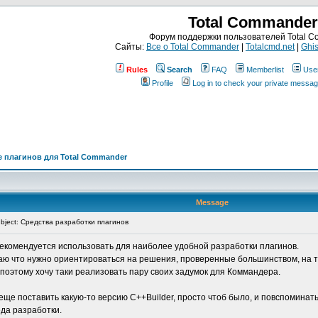
Total Commander
Форум поддержки пользователей Total 
Сайты:
Все о Total Commander
|
Totalcmd.net
|
Ghis
Rules
Search
FAQ
Memberlist
Use
Profile
Log in to check your private messa
 плагинов для Total Commander
Message
ject: Средства разработки плагинов
 рекомендуется использовать для наиболее удобной разработки плагинов.
маю что нужно ориентироваться на решения, проверенные большинством, на т
поэтому хочу таки реализовать пару своих задумок для Коммандера.
у еще поставить какую-то версию C++Builder, просто чтоб было, и повспоминать
еда разработки.