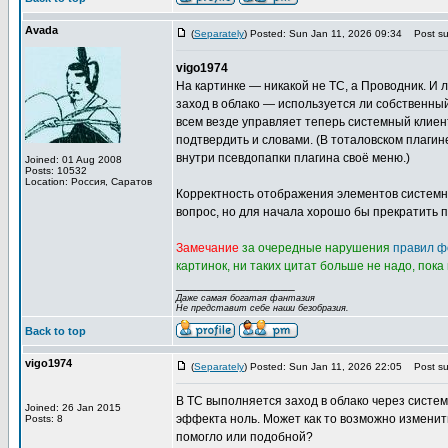
Avada
(
Separately
) Posted: Sun Jan 11, 2026 09:34
Post sub
vigo1974
На картинке — никакой не TC, а Проводник. И 
заход в облако — используется ли собственн
всем везде управляет теперь системный клиен
подтвердить и словами. (В тоталовском плагине
внутри псевдопапки плагина своё меню.)
Joined: 01 Aug 2008
Posts: 10532
Location: Россия, Саратов
Корректность отображения элементов системн
вопрос, но для начала хорошо бы прекратить п
Замечание
за очередные нарушения
правил ф
картинок, ни таких цитат больше не надо, пока
_________________
Даже самая богатая фантазия
Не представит себе наши безобразия.
Back to top
vigo1974
(
Separately
) Posted: Sun Jan 11, 2026 22:05
Post sub
В TC выполняется заход в облако через системн
Joined: 26 Jan 2015
эффекта ноль. Может как то возможно изменить
Posts: 8
помогло или подобной?