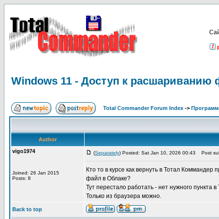
Са
Windows 11 - Доступ к расшариванию 
Total Commander Forum Index
->
Программ
Author
vigo1974
(
Separately
) Posted: Sat Jan 10, 2026 00:43
Post sub
Кто то в курсе как вернуть в Тотал Коммандер
Joined: 26 Jan 2015
файл в Облаке?
Posts: 8
Тут перестало работать - нет нужного пункта в
Только из браузера можно.
Back to top