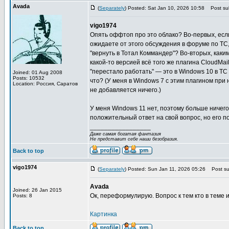
Avada
(
Separately
) Posted: Sat Jan 10, 2026 10:58
Post sub
vigo1974
Опять оффтоп про это облако? Во-первых, если
ожидаете от этого обсуждения в форуме по TC
"вернуть в Тотал Коммандер"? Во-вторых, каки
какой-то версией всё того же плагина CloudMa
"перестало работать" — это в Windows 10 в TC
Joined: 01 Aug 2008
Posts: 10532
что? (У меня в Windows 7 с этим плагином при
Location: Россия, Саратов
не добавляется ничего.)
У меня Windows 11 нет, поэтому больше ничего
положительный ответ на свой вопрос, но его п
_________________
Даже самая богатая фантазия
Не представит себе наши безобразия.
Back to top
vigo1974
(
Separately
) Posted: Sun Jan 11, 2026 05:26
Post sub
Avada
Joined: 26 Jan 2015
Ок, переформулирую. Вопрос к тем кто в теме и 
Posts: 8
Картинка
Back to top