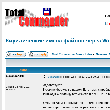
Са
Кирилические имена файлов через We
Total Commander Forum Index
->
Плагины 
Author
alexander2011
(
Separately
) Posted: Wed Feb 11, 2026 09:16
Post su
Здравствуйте.
Joined: 16 Nov 2011
Искал по форуму не нашел. Есть темы с пробл
Posts: 7
юникод и кириллицу в том числе и для FTP, н
Суть проблемы. Есть плагин от самого Гислера
нашей кириллической ветке реальности, есть 