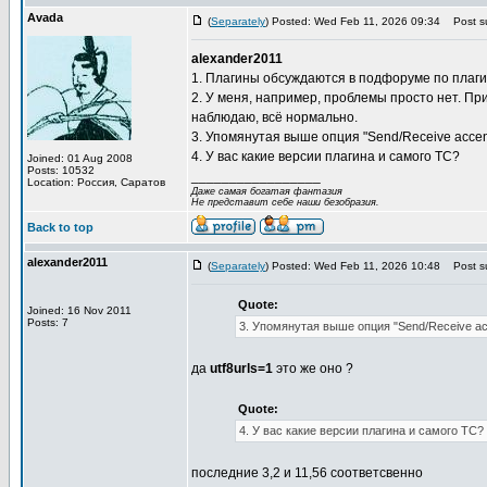
Avada
(
Separately
) Posted: Wed Feb 11, 2026 09:34
Post su
alexander2011
1. Плагины обсуждаются в подфоруме по плаг
2. У меня, например, проблемы просто нет. Пр
наблюдаю, всё нормально.
3. Упомянутая выше опция "Send/Receive accent
4. У вас какие версии плагина и самого TC?
Joined: 01 Aug 2008
Posts: 10532
_________________
Location: Россия, Саратов
Даже самая богатая фантазия
Не представит себе наши безобразия.
Back to top
alexander2011
(
Separately
) Posted: Wed Feb 11, 2026 10:48
Post su
Quote:
Joined: 16 Nov 2011
Posts: 7
3. Упомянутая выше опция "Send/Receive acc
да
utf8urls=1
это же оно ?
Quote:
4. У вас какие версии плагина и самого TC?
последние 3,2 и 11,56 соответсвенно