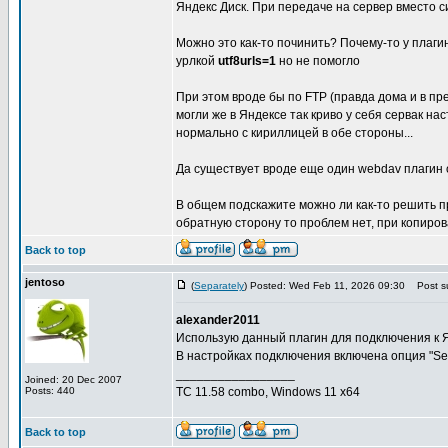
Яндекс Диск. При передаче на сервер вместо с
Можно это как-то починить? Почему-то у плагин
урлкой
utf8urls=1
но не помогло
При этом вроде бы по FTP (правда дома и в п
могли же в Яндексе так криво у себя сервак 
нормально с кириллицей в обе стороны...
Да существует вроде еще один webdav плагин о
В общем подскажите можно ли как-то решить п
обратную сторону то проблем нет, при копиро
Back to top
jentoso
(
Separately
) Posted: Wed Feb 11, 2026 09:30
Post su
alexander2011
Использую данный плагин для подключения к Я
В настройках подключения включена опция "Sen
_________________
Joined: 20 Dec 2007
Posts: 440
TC 11.58 combo, Windows 11 x64
Back to top