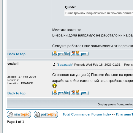
Quote:
В настройках подключения включена опция "
Мистика какая то...
Вчера ни дома напрямую не работало ни на ра
Сегодня работает вне зависимости от переключ
Back to top
vexlani
(
Separately
) Posted: Wed Feb 18, 2026 01:31
Post su
Странная ситуация 🤔 Похоже больше на време
Joined: 17 Feb 2026
Posts: 2
заработало без изменений в настройках, скоре
Location: FRANCE
Back to top
Display posts from previo
Total Commander Forum Index
->
Плагины 
Page
1
of
1