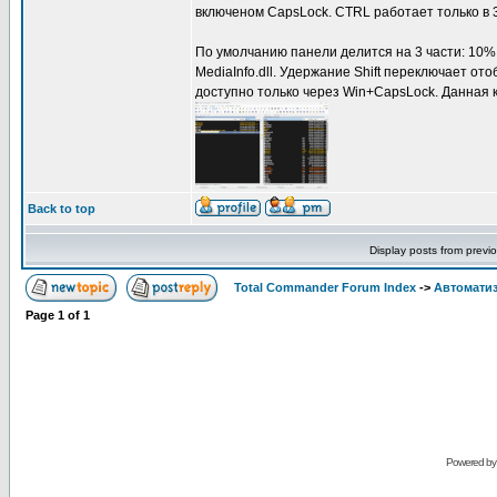
включеном CapsLock. CTRL работает только в 3
По умолчанию панели делится на 3 части: 10% 
MediaInfo.dll. Удержание Shift переключает от
доступно только через Win+CapsLock. Данная 
Back to top
Display posts from previ
Total Commander Forum Index
->
Автоматиз
Page
1
of
1
Powered b