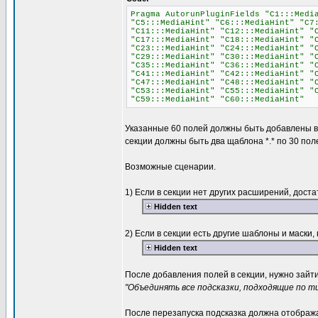
Pragma AutorunPluginFields "C1:::Medi
"C5:::MediaHint" "C6:::MediaHint" "C7
"C11:::MediaHint" "C12:::MediaHint" "
"C17:::MediaHint" "C18:::MediaHint" "
"C23:::MediaHint" "C24:::MediaHint" "
"C29:::MediaHint" "C30:::MediaHint" "
"C35:::MediaHint" "C36:::MediaHint" "
"C41:::MediaHint" "C42:::MediaHint" "
"C47:::MediaHint" "C48:::MediaHint" "
"C53:::MediaHint" "C55:::MediaHint" "
"C59:::MediaHint" "C60:::MediaHint"
Указанные 60 полей должны быть добавлены в 
секции должны быть два щаблона *.* по 30 пол
Возможные сценарии.
1) Если в секции нет других расширений, дост
Hidden text
2) Если в секции есть другие шаблоны и маски
Hidden text
После добавления полей в секции, нужно зайт
"Объединять все подсказки, подходящие по т
После перезапуска подсказка должна отображ