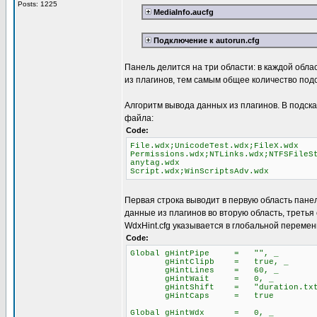
Posts: 1225
MediaInfo.aucfg
Подключение к autorun.cfg
Панель делится на три области: в каждой обла
из плагинов, тем самым общее количество подс
Алгоритм вывода данных из плагинов. В подска
файла:
Code:
File.wdx;UnicodeTest.wdx;FileX.wdx
Permissions.wdx;NTLinks.wdx;NTFSFileS
anytag.wdx
Script.wdx;WinScriptsAdv.wdx
Первая строка выводит в первую область панели
данные из плагинов во вторую область, третья
WdxHint.cfg указывается в глобальной перемен
Code:
Global gHintPipe = "", _
gHintClipb = true, _
gHintLines = 60, _
gHintWait = 0, _
gHintShift = "duration.txt
gHintCaps = true
Global gHintWdx = 0, _