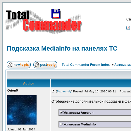
Са
Подсказка MediaInfo на панелях ТС
Total Commander Forum Index
->
Автоматиз
Author
Orion9
(
Separately
) Posted: Fri May 15, 2026 00:31
Post subj
Отображение дополнительной подсказки в файл
Установка Autorun
Установка MediaInfo
Joined: 01 Jan 2024