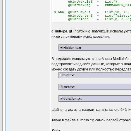
gHintWdxList = List(), _
gHintWdxCfg = COMMANDER_PATH &
Global gHintLayout = List(10, 75, 
gHintContent = List("size.txt", 
gHintSleep = List(0, 0, 0
gHintPipe, gHintWdx и gHintWdxList использую
ниже с примерами использования:
Hidden text
В подсказке используются шаблоны MediaInfo:
подстраивать под себя данные, которые выводятся
можно создать другие или полностью передлат
hint.txt
size.txt
duration.txt
Шаблоны должны находиться в каталоге библи
Также в файле autorun.cfg самой первой строк
Code: