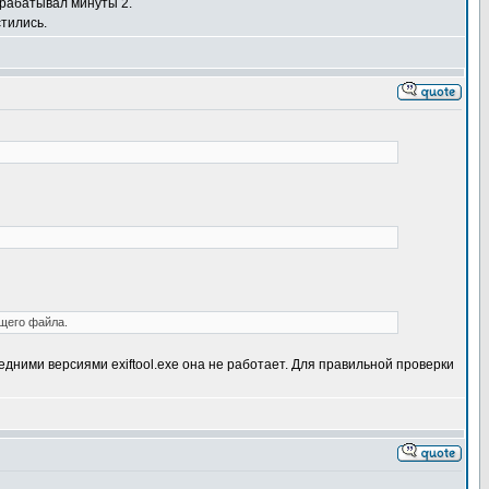
брабатывал минуты 2.
стились.
ущего файла.
ледними версиями exiftool.exe она не работает. Для правильной проверки