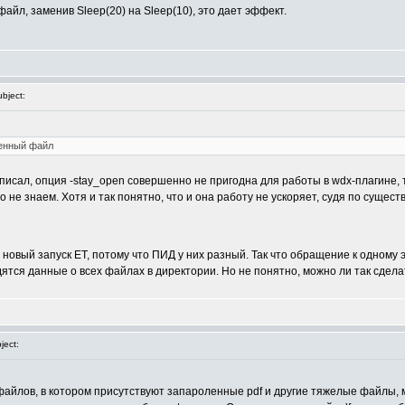
йл, заменив Sleep(20) на Sleep(10), это дает эффект.
bject:
менный файл
писал, опция -stay_open совершенно не пригодна для работы в wdx-плагине, т
о не знаем. Хотя и так понятно, что и она работу не ускоряет, судя по сущес
 новый запуск ET, потому что ПИД у них разный. Так что обращение к одному
ятся данные о всех файлах в директории. Но не понятно, можно ли так сделат
ect:
айлов, в котором присутствуют запароленные pdf и другие тяжелые файлы, мо