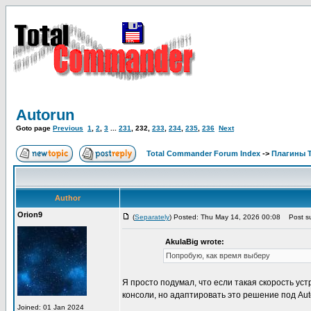
Autorun
Goto page
Previous
1
,
2
,
3
...
231
,
232
,
233
,
234
,
235
,
236
Next
Total Commander Forum Index
->
Плагины 
Author
Orion9
(
Separately
) Posted: Thu May 14, 2026 00:08
Post su
AkulaBig wrote:
Попробую, как время выберу
Я просто подумал, что если такая скорость ус
консоли, но адаптировать это решение под Aut
Joined: 01 Jan 2024