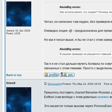
AkulaBig wrote:
Как использовать эту опцию? Почему не
Читал, но написано там скудно, без примеров 
Очевидно опция
-@ -
предназначена для прямой 
Joined: 01 Jan 2024
Posts: 1225
Но как я писал выше, я бы не стал с этим зам
AkulaBig wrote:
В вашем примере не решается главный 
Так я и не стал дальше мучить болвана по озв
связанных с этим глюками. Просто с выделен
Back to top
Orion9
(
Separately
) Posted: Thu May 14, 2026 18:16
Post su
Пришлось поставить charset filename=Russia
Exiftool (там вообще с этим довольно
шняжно
в
Это касается только вызова через ProcessExec