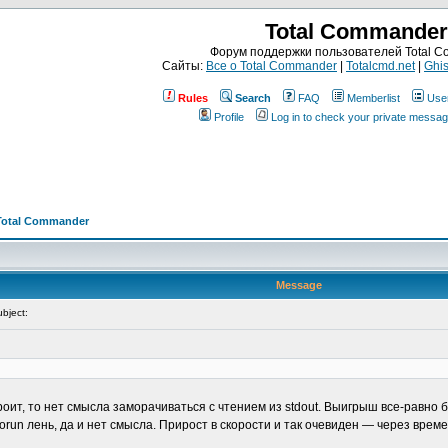
Total Commander
Форум поддержки пользователей Total 
Сайты:
Все о Total Commander
|
Totalcmd.net
|
Ghis
Rules
Search
FAQ
Memberlist
Use
Profile
Log in to check your private messa
Total Commander
Message
bject:
троит, то нет смысла заморачиваться с чтением из stdout. Выигрыш все-равно
orun лень, да и нет смысла. Прирост в скорости и так очевиден — через вре