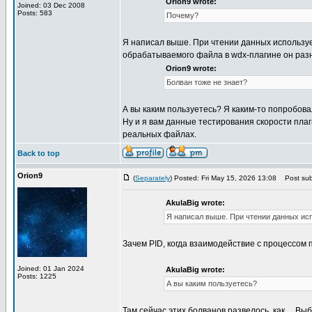
Orion9 wrote:
Joined: 03 Dec 2008
Posts: 583
Почему?
Я написал выше. При чтении данных использует
обрабатываемого файла в wdx-плагине он раз
Orion9 wrote:
Болван тоже не знает?
А вы каким пользуетесь? Я каким-то попробова
Ну и я вам данные тестирования скорости пла
реальных файлах.
Back to top
Orion9
(
Separately
) Posted: Fri May 15, 2026 13:08
Post subj
AkulaBig wrote:
Я написал выше. При чтении данных ис
Зачем PID, когда взаимодействие с процессом 
Joined: 01 Jan 2024
AkulaBig wrote:
Posts: 1225
А вы каким пользуетесь?
Там сейчас этих болванов развелось, как ... 