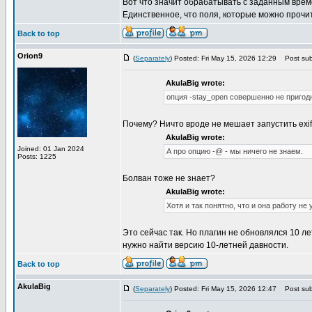
Вот что значит обрабатывать с заданным врем
Единственное, что поля, которые можно прочита
Back to top
Orion9
(
Separately
) Posted: Fri May 15, 2026 12:29
Post subj
AkulaBig wrote:
опция -stay_open совершенно не пригодн
Почему? Ничто вроде не мешает запустить exif
AkulaBig wrote:
Joined: 01 Jan 2024
А про опцию -@ - мы ничего не знаем.
Posts: 1225
Болван тоже не знает?
AkulaBig wrote:
Хотя и так понятно, что и она работу н
Это сейчас так. Но плагин не обновлялся 10 ле
нужно найти версию 10-летней давности.
Back to top
AkulaBig
(
Separately
) Posted: Fri May 15, 2026 12:47
Post subj