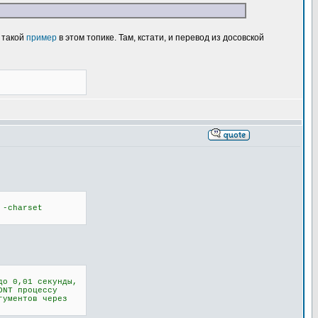
л такой
пример
в этом топике. Там, кстати, и перевод из досовской
 -charset
до 0,01 секунды,
ONT процессу
гументов через