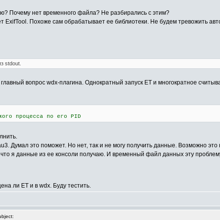
цию? Почему нет временного файла? Не разбирались с этим?
ает ExifTool. Похоже сам обрабатывает ее библиотеки. Не будем тревожить а
 stdout.
 главный вопрос wdx-плагина. Однократный запуск ET и многократное считыв
жого процесса по его PID
лнить.
3. Думал это поможет. Но нет, так и не могу получить данные. Возможно это 
, что я данные из ее консоли получаю. И временный файл данных эту проблем
на ли ET и в wdx. Буду тестить.
bject: