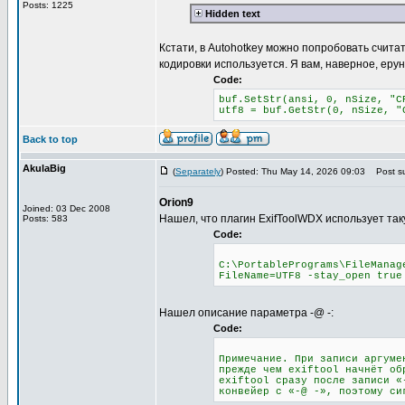
Posts: 1225
Hidden text
Кстати, в Autohotkey можно попробовать считат
кодировки используется. Я вам, наверное, еру
Code:
buf.SetStr(ansi, 0, nSize, "C
utf8 = buf.GetStr(0, nSize, "
Back to top
AkulaBig
(
Separately
) Posted: Thu May 14, 2026 09:03
Post su
Orion9
Joined: 03 Dec 2008
Нашел, что плагин ExifToolWDX использует так
Posts: 583
Code:
C:\PortablePrograms\FileManag
FileName=UTF8 -stay_open true
Нашел описание параметра -@ -:
Code:
Примечание. При записи аргуме
прежде чем exiftool начнёт об
exiftool сразу после записи «
конвейер с «-@ -», поэтому си