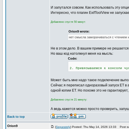
И запутался совсем. Как использовать эту оп
Интересно, что плагин ExifToolView не запуск
Добавлено спустя 50 минут:
Orion9 wrote:
нет смысла заморачиваться с чтением из
Не в этом дело. В вашем примере не решается
Но ваш код натолкнул меня на мысль:
Code:
2. Привязываемся к консоли чу
Может быть мне надо такое подключение выпо
Сейчас я переписал одноразовый запуск ET в au
одной копии ET. Но похоже это не гарантирует
Добавлено спустя 21 минуту:
А ведь кажется можно просто проверить, запуще
Back to top
Orion9
(
Separately
) Posted: Thu May 14, 2026 13:33
Post su