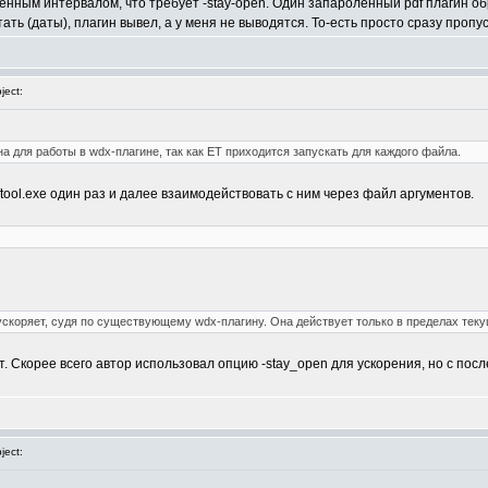
енным интервалом, что требует -stay-open. Один запароленный pdf плагин о
ть (даты), плагин вывел, а у меня не выводятся. То-есть просто сразу пропу
ect:
а для работы в wdx-плагине, так как ET приходится запускать для каждого файла.
tool.exe один раз и далее взаимодействовать с ним через файл аргументов.
е ускоряет, судя по существующему wdx-плагину. Она действует только в пределах тек
т. Скорее всего автор использовал опцию -stay_open для ускорения, но с пос
ect: