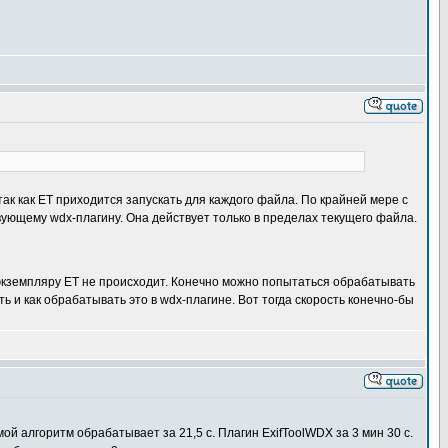
ак как ET приходится запускать для каждого файла. По крайней мере с
твующему wdx-плагину. Она действует только в пределах текущего файла.
 экземпляру ET не происходит. Конечно можно попытаться обрабатывать
ь и как обрабатывать это в wdx-плагине. Вот тогда скорость конечно-бы
й алгоритм обрабатывает за 21,5 с. Плагин ExifToolWDX за 3 мин 30 с.