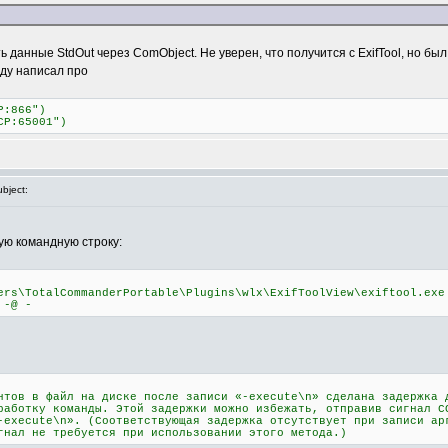
ь данные StdOut через ComObject. Не уверен, что получится с ExifTool, но бы
нду написал про
P:866")
CP:65001")
bject:
ую командную строку:
ers\TotalCommanderPortable\Plugins\wlx\ExifToolView\exiftool.exe
 -@ -
нтов в файл на диске после записи «-execute\n» сделана задержка 
работку команды. Этой задержки можно избежать, отправив сигнал C
-execute\n». (Соответствующая задержка отсутствует при записи ар
гнал не требуется при использовании этого метода.)