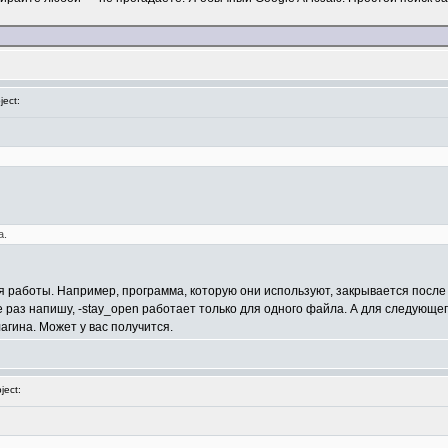
ect:
а.
я работы. Например, программа, которую они используют, закрывается после
 раз напишу, -stay_open работает только для одного файла. А для следующег
гина. Может у вас получится.
ect: