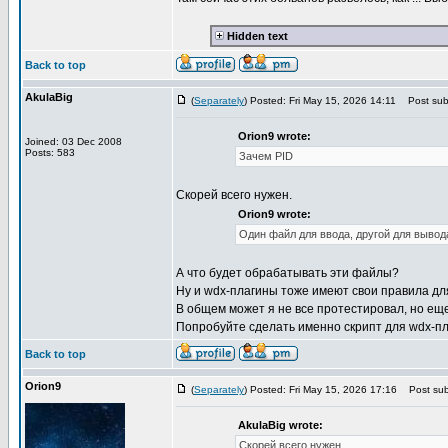
Hidden text
Back to top
AkulaBig
(
Separately
) Posted: Fri May 15, 2026 14:11
Post subj
Orion9 wrote:
Joined: 03 Dec 2008
Posts: 583
Зачем PID
Скорей всего нужен.
Orion9 wrote:
Один файл для ввода, другой для вывод
А что будет обрабатывать эти файлы?
Ну и wdx-плагины тоже имеют свои правила дл
В общем может я не все протестировал, но еще
Попробуйте сделать именно скрипт для wdx-пла
Back to top
Orion9
(
Separately
) Posted: Fri May 15, 2026 17:16
Post subj
AkulaBig wrote:
Скорей всего нужен.