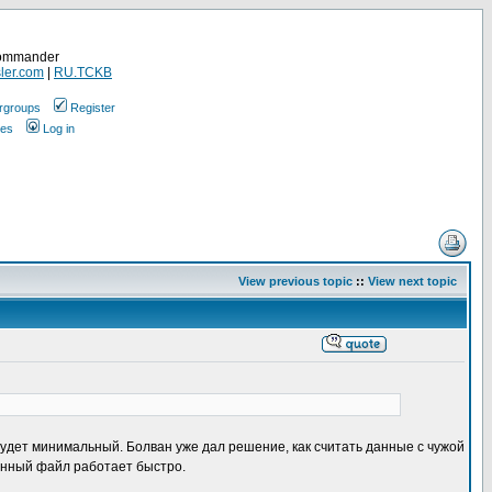
Commander
ler.com
|
RU.TCKB
rgroups
Register
ges
Log in
View previous topic
::
View next topic
 будет минимальный. Болван уже дал решение, как считать данные с чужой
менный файл работает быстро.