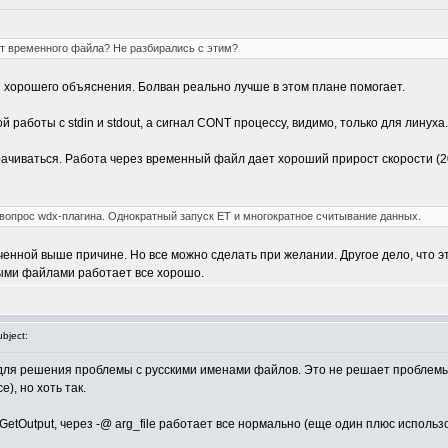
т временного файла? Не разбирались с этим?
и хорошего объяснения. Болван реально лучше в этом плане помогает.
работы с stdin и stdout, а сигнал CONT процессу, видимо, только для линуха.
орачиваться. Работа через временный файл дает хороший прирост скорости (2
вопрос wdx-плагина. Однократный запуск ET и многократное считывание данных.
ученной выше причине. Но все можно сделать при желании. Другое дело, что 
ными файлами работает все хорошо.
bject:
n для решения проблемы с русскими именами файлов. Это не решает проблем
се), но хоть так.
GetOutput, через -@ arg_file работает все нормально (еще один плюс использ