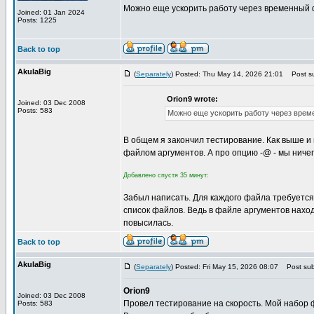
Можно еще ускорить работу через временный фа
Joined: 01 Jan 2024
Posts: 1225
Back to top
AkulaBig
(
Separately
) Posted: Thu May 14, 2026 21:01
Post su
Orion9 wrote:
Joined: 03 Dec 2008
Posts: 583
Можно еще ускорить работу через вре
В общем я закончил тестирование. Как выше и 
файлом аргументов. А про опцию -@ - мы ничег
Добавлено спустя 35 минут:
Забыл написать. Для каждого файла требуется
список файлов. Ведь в файле аргументов наход
повысилась.
Back to top
AkulaBig
(
Separately
) Posted: Fri May 15, 2026 08:07
Post subj
Orion9
Joined: 03 Dec 2008
Провел тестирование на скорость. Мой набор ф
Posts: 583