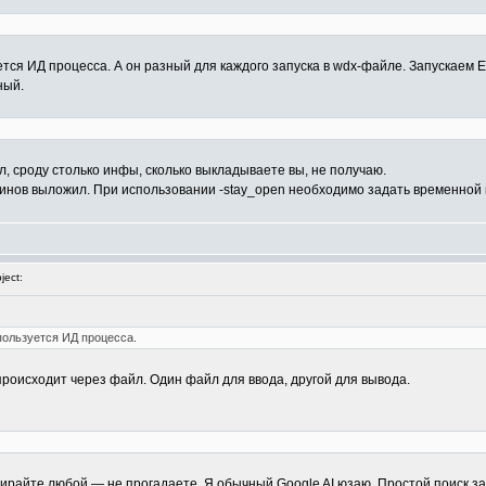
ся ИД процесса. А он разный для каждого запуска в wdx-файле. Запускаем ET
ный.
л, сроду столько инфы, сколько выкладываете вы, не получаю.
гинов выложил. При использовании -stay_open необходимо задать временной 
ect:
пользуется ИД процесса.
происходит через файл. Один файл для ввода, другой для вывода.
Выбирайте любой — не прогадаете. Я обычный Google AI юзаю. Простой поиск з