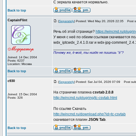
С зеркала качается нормально.
Back to top
CaptainFlint
(
Separately
) Posted: Wed May 20, 2026 22:35
Post su
Речь об этой странице?
https://wincmd.ru/plugri
У меня с неё по обеим ссылкам скачивается п
wdx_iptcwdx_2.4.1.0.rar и wdx-jpg-comment_2.4.1.
_________________
Почему же, ё-моё, ты нигде не пишешь "ё"?
Joined: 14 Dec 2004
Posts: 6237
Location: Москва
Back to top
c930
(
Separately
) Posted: Sat Jul 04, 2026 07:09
Post subj
На страничке плагина
csvtab 2.0.8
Joined: 15 Dec 2004
http://wincmd.ru/plugring/tc-csvtab.html
Posts: 326
По ссылке Скачать
http://wincmd.ru/download.php?id=tc-csvtab
скачивается плагин
JSON Tab
.
Back to top