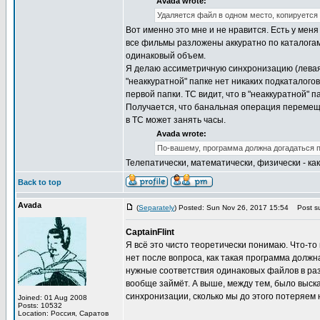
Avada wrote:
Удаляется файл в одном место, копируется 
Вот именно это мне и не нравится. Есть у мен
все фильмы разложены аккуратно по каталогам,
одинаковый объем.
Я делаю ассиметричную синхронизацию (левая па
"неаккуратной" папке нет никаких подкаталогов
первой папки. TC видит, что в "неаккуратной" п
Получается, что банальная операция перемещ
в TC может занять часы.
Avada wrote:
По-вашему, программа должна догадаться п
Телепатически, математически, физически - как
Back to top
Avada
(
Separately
) Posted: Sun Nov 26, 2017 15:54
Post su
CaptainFlint
Я всё это чисто теоретически понимаю. Что-т
нет после вопроса, как такая программа долж
нужные соответствия одинаковых файлов в разн
вообще займёт. А выше, между тем, было выск
синхронизации, сколько мы до этого потеряем
Joined: 01 Aug 2008
Posts: 10532
Location: Россия, Саратов