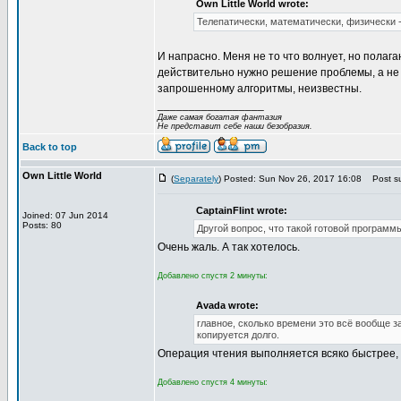
Own Little World wrote:
Телепатически, математически, физически - 
И напрасно. Меня не то что волнует, но полаг
действительно нужно решение проблемы, а не 
запрошенному алгоритмы, неизвестны.
_________________
Даже самая богатая фантазия
Не представит себе наши безобразия.
Back to top
Own Little World
(
Separately
) Posted: Sun Nov 26, 2017 16:08
Post su
CaptainFlint wrote:
Joined: 07 Jun 2014
Posts: 80
Другой вопрос, что такой готовой программы
Очень жаль. А так хотелось.
Добавлено спустя 2 минуты:
Avada wrote:
главное, сколько времени это всё вообще з
копируется долго.
Операция чтения выполняется всяко быстрее, 
Добавлено спустя 4 минуты: