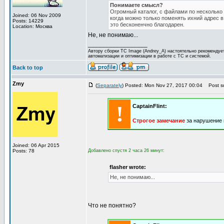
Понимаете смысл?
Огромный каталог, с файлами по несколько г
Joined: 06 Nov 2009
когда можно только поменять ихний адрес в
Posts: 14229
это бесконенчно благодарен.
Location: Москва
Не, не понимаю...
_________________
Автору сборки TC Image (Andrey_A) настоятельно рекоменду
автоматизации и оптимизации в работе с ТС и системой.
Back to top
Zmy
(
Separately
) Posted: Mon Nov 27, 2017 00:04
Post su
!
CaptainFlint:
Строгое замечание
за нарушение п
Joined: 06 Apr 2015
Posts: 78
Добавлено спустя 2 часа 26 минут:
flasher wrote:
Не, не понимаю...
Что не понятно?