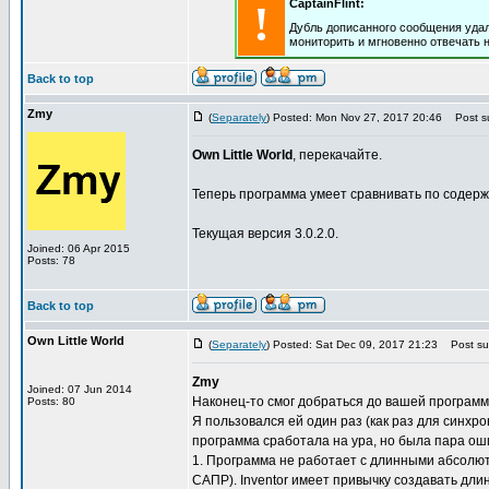
!
CaptainFlint:
Дубль дописанного сообщения удал
мониторить и мгновенно отвечать 
Back to top
Zmy
(
Separately
) Posted: Mon Nov 27, 2017 20:46
Post su
Own Little World
, перекачайте.
Теперь программа умеет сравнивать по содерж
Текущая версия 3.0.2.0.
Joined: 06 Apr 2015
Posts: 78
Back to top
Own Little World
(
Separately
) Posted: Sat Dec 09, 2017 21:23
Post sub
Zmy
Joined: 07 Jun 2014
Наконец-то смог добраться до вашей программ
Posts: 80
Я пользовался ей один раз (как раз для синхр
программа сработала на ура, но была пара ош
1. Программа не работает с длинными абсолют
САПР). Inventor имеет привычку создавать дл