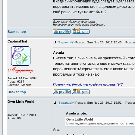
в ходе синхронизации куда следует. Удаляется
переместить именно его на целевом диске из о
ещё решение тут может быть?
_________________
Даже самая богатая фантазия
Не представит себе наши безобразия.
Back to top
CaptainFlint
(
Separately
) Posted: Sun Nov 26, 2017 15:43
Post su
Avada
Скажем так, я лично не вижу препятствий к то
только каталог-в-каталог, а ещё и между ката
переименовать/переместить его в новое место,
программы я тоже не знаю.
Joined: 14 Dec 2004
_________________
Posts: 6237
Почему же, ё-моё, ты нигде не пишешь "ё"?
Location: Москва
Back to top
Own Little World
(
Separately
) Posted: Sun Nov 26, 2017 15:51
Post su
Avada wrote:
Joined: 07 Jun 2014
Posts: 80
Own Little World
В последней фразе предыдущего поста, нас
Ага.