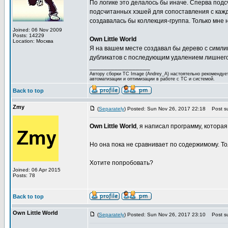
По логике это делалось бы иначе. Сперва подс
подсчитанных хэшей для сопоставления с кажд
создавалась бы коллекция-группа. Только мне 
Joined: 06 Nov 2009
Posts: 14229
Own Little World
Location: Москва
Я на вашем месте создавал бы дерево с симлин
дубликатов с последующим удалением лишнего
_________________
Автору сборки TC Image (Andrey_A) настоятельно рекоменду
автоматизации и оптимизации в работе с ТС и системой.
Back to top
Zmy
(
Separately
) Posted: Sun Nov 26, 2017 22:18
Post su
Own Little World
, я написал программу, которая
Но она пока не сравнивает по содержимому. То
Хотите попробовать?
Joined: 06 Apr 2015
Posts: 78
Back to top
Own Little World
(
Separately
) Posted: Sun Nov 26, 2017 23:10
Post su