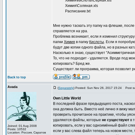
Химия\Кислоты\Серная.xls
Химия\Соляная.xls
Расписание.txt
Мне нужно таскать эту папку на флешке, после
справляется на ура.
Проблема возникает, если я изменил структуру
папки
Химия
в папку
Кислоты
. Если я попробу
будут две копии одного файла, но в разных кат
Насколько я знаю, существует "Асимметричная 
То, что не подходит - удаляется. Вроде под мо
копировать? Бред же.
Существует ли программа, которая позволит р
Back to top
Avada
(
Separately
) Posted: Sun Nov 26, 2017 15:24
Post su
Own Little World
В последней фразе предыдущего поста, насколь
она должна быть. Вместо неё лично я вижу ма
проверить прочитаное на практике, чтобы уяс
удаляются файлы, которые
не существуют
в т
копировать, если у вас одноимённый файл сле
Joined: 01 Aug 2008
Posts: 10532
если у вас слева файл теперь на новом месте, 
Location: Россия, Саратов