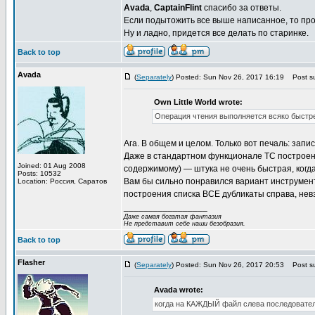
Avada
,
CaptainFlint
спасибо за ответы.
Если подытожить все выше написанное, то про
Ну и ладно, придется все делать по старинке.
Back to top
Avada
(
Separately
) Posted: Sun Nov 26, 2017 16:19
Post su
Own Little World wrote:
Операция чтения выполняется всяко быстре
Ага. В общем и целом. Только вот печаль: зап
Даже в стандартном функционале TC построен
Joined: 01 Aug 2008
содержимому) — штука не очень быстрая, когда
Posts: 10532
Вам бы сильно понравился вариант инструмен
Location: Россия, Саратов
построения списка ВСЕ дубликаты справа, не
_________________
Даже самая богатая фантазия
Не представит себе наши безобразия.
Back to top
Flasher
(
Separately
) Posted: Sun Nov 26, 2017 20:53
Post su
Avada wrote:
когда на КАЖДЫЙ файл слева последовател