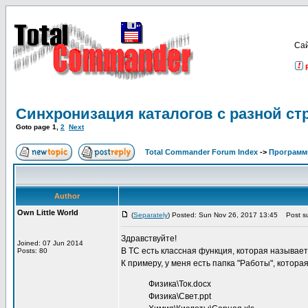
Са
Синхронизация каталогов с разной ст
Goto page
1
,
2
Next
Total Commander Forum Index
->
Программ
Author
Own Little World
(
Separately
) Posted: Sun Nov 26, 2017 13:45
Post su
Здравствуйте!
Joined: 07 Jun 2014
В TC есть классная функция, которая называет
Posts: 80
К примеру, у меня есть папка "Работы", которая
Физика\Ток.docx
Физика\Свет.ppt