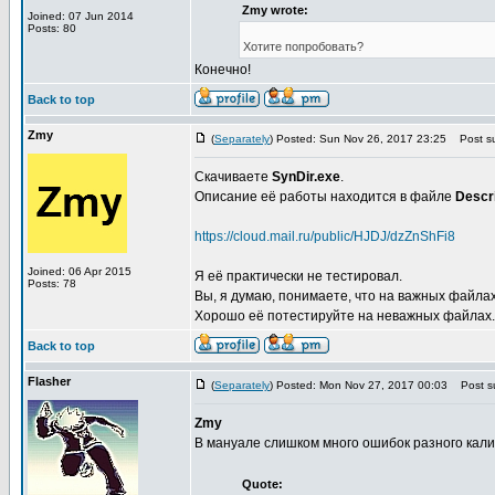
Zmy wrote:
Joined: 07 Jun 2014
Posts: 80
Хотите попробовать?
Конечно!
Back to top
Zmy
(
Separately
) Posted: Sun Nov 26, 2017 23:25
Post su
Скачиваете
SynDir.exe
.
Описание её работы находится в файле
Descr
https://cloud.mail.ru/public/HJDJ/dzZnShFi8
Joined: 06 Apr 2015
Я её практически не тестировал.
Posts: 78
Вы, я думаю, понимаете, что на важных файл
Хорошо её потестируйте на неважных файлах.
Back to top
Flasher
(
Separately
) Posted: Mon Nov 27, 2017 00:03
Post su
Zmy
В мануале слишком много ошибок разного калиб
Quote: