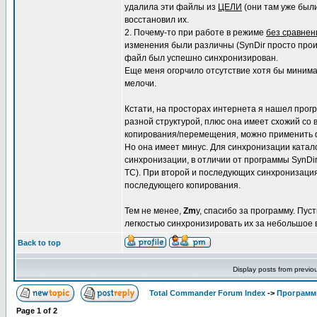
удалила эти файлы из
ЦЕЛИ
(они там уже были
восстановил их.
2. Почему-то при работе в режиме
без сравнен
изменения были различны (SynDir просто про
файл был успешно синхронизирован.
Еще меня огорчило отсутствие хотя бы минималь
мелочи.
Кстати, на просторах интернета я нашел прогр
разной структурой, плюс она имеет схожий со
копирования/перемещения, можно применить 
Но она имеет минус. Для синхронизации каталого
синхронизации, в отличии от программы SynDir
TC). При второй и последующих синхронизация
последующего копирования.
Тем не менее,
Zm
y, спасибо за программу. Пус
легкостью синхронизировать их за небольшое 
Back to top
Display posts from previo
Total Commander Forum Index
->
Программ
Page
1
of
2