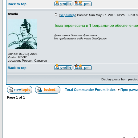
Back to top
Avada
(
Separately
) Posted: Sun May 27, 2018 13:25
Post su
Тема перенесена в "Программное обеспечение"
_________________
Даже самая богатая фантазия
Не представит себе наши безобразия.
Joined: 01 Aug 2008
Posts: 10532
Location: Россия, Саратов
Back to top
Display posts from previo
Total Commander Forum Index
->
Программ
Page
1
of
1