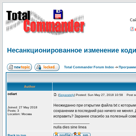
Са
Несанкционированное изменение коди
Total Commander Forum Index
->
Программ
Author
odiart
(
Separately
) Posted: Sun May 27, 2018 10:58
Post su
Неожиданно при открытии файла txt с которым
Joined: 27 May 2018
сохранении в последний раз ничего не менял. Д
Posts: 3
Location: Москва
исправить? Заранее спасибо за полезный сове
_________________
nulla dies sine linea
Back to top