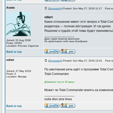
Avada
(
Separately
) Posted: Sun May 27, 2018 11:17
Post su
odiart
Какое отношение имеет этот вопроc к Total Co
редактора — полная абстракция. И так далее.
Решение о судьбе этой темы будет приниматься
_________________
Даже самая богатая фантазия
Joined: 01 Aug 2008
Не представит себе наши безобразия.
Posts: 10532
Location: Россия, Саратов
Back to top
odiart
(
Separately
) Posted: Sun May 27, 2018 12:01
Post su
По умолчанию речь идёт о программе Total Co
Joined: 27 May 2018
Total Commander.
Posts: 3
Location: Москва
Добавлено спустя 35 минут:
Может ли Total Commander влиять на изменения
_________________
nulla dies sine linea
Back to top