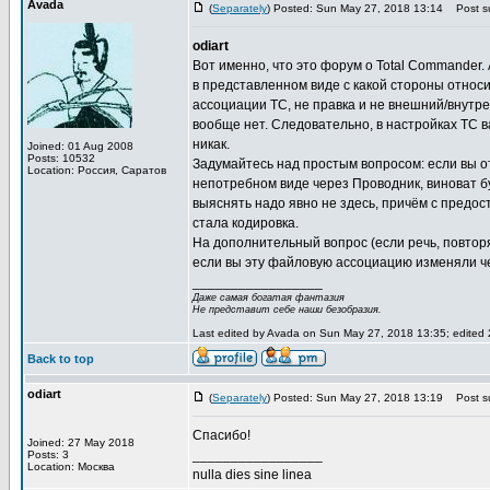
Avada
(
Separately
) Posted: Sun May 27, 2018 13:14
Post su
odiart
Вот именно, что это форум о Total Commander
в представленном виде с какой стороны относи
ассоциации TC, не правка и не внешний/внутр
вообще нет. Следовательно, в настройках TC в
никак.
Joined: 01 Aug 2008
Posts: 10532
Задумайтесь над простым вопросом: если вы о
Location: Россия, Саратов
непотребном виде через Проводник, виноват бу
выяснять надо явно не здесь, причём с предос
стала кодировка.
На дополнительный вопрос (если речь, повторя
если вы эту файловую ассоциацию изменяли че
_________________
Даже самая богатая фантазия
Не представит себе наши безобразия.
Last edited by Avada on Sun May 27, 2018 13:35; edited 2 
Back to top
odiart
(
Separately
) Posted: Sun May 27, 2018 13:19
Post su
Спасибо!
Joined: 27 May 2018
_________________
Posts: 3
Location: Москва
nulla dies sine linea