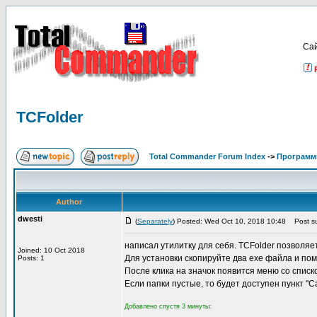
Са
TCFolder
Total Commander Forum Index
->
Программ
Author
dwesti
(
Separately
) Posted: Wed Oct 10, 2018 10:48
Post su
написал утилитку для себя. TCFolder позволяе
Joined: 10 Oct 2018
Для установки скопируйте два exe файла и пом
Posts: 1
После клика на значок появится меню со спис
Если папки пустые, то будет доступен пункт "C
Добавлено спустя 3 минуты: