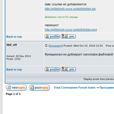
хмм. ссылки не добавляются
http://g0blinish.ucoz.ru/pb/tcfolder.zip
Добавлено спустя 52 секунды:
скриншот
http://g0blinish.ucoz.ru/pb/tcfolder.png
Back to top
Skif_off
(
Separately
) Posted: Wed Oct 10, 2018 12:54
Post su
Функционал не дублирует заголовок файловой 
Joined: 28 Nov 2012
Posts: 1252
Back to top
Display posts from previo
Total Commander Forum Index
->
Программ
Page
1
of
1