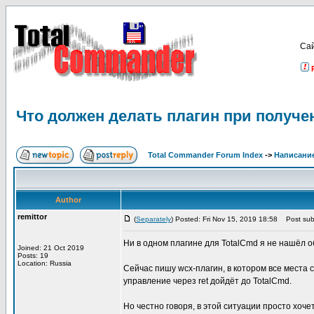
Са
Что должен делать плагин при получе
Total Commander Forum Index
->
Написание
Author
remittor
(
Separately
) Posted: Fri Nov 15, 2019 18:58
Post subj
Ни в одном плагине для TotalCmd я не нашёл о
Joined: 21 Oct 2019
Posts: 19
Location: Russia
Сейчас пишу wcx-плагин, в котором все места 
управление через ret дойдёт до TotalCmd.
Но честно говоря, в этой ситуации просто хоче