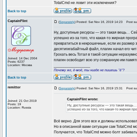
TotalCmd не ловит эти исключения?
Back to top
CaptainFlint
(
Separately
) Posted: Sat Nov 16, 2019 14:23
Post sub
Ну, доступные ресурсы — это такая вещь… Сей
успешно из-за того, что какая-то жирная прог
превратиться в некрошечные, если их размер 
десятигигабайтный файл, плагин начал его чит
Грохать весь Тотал в такой ситуации неразумн
Joined: 14 Dec 2004
плагин освободит всю эту сожранную им память
Posts: 6237
Location: Москва
_________________
Почему же, ё-моё, ты нигде не пишешь "ё"?
Back to top
remittor
(
Separately
) Posted: Sat Nov 16, 2019 15:31
Post sub
CaptainFlint wrote:
Joined: 21 Oct 2019
Posts: 19
Ну, доступные ресурсы — это такая вещь… 
Location: Russia
успешно из-за того, что какая-то жирная п
Всё верно. Для этого все и должны использовать 
Но в описанной вами ситуации сам TotalCmd мо
Получается, что TotalCmd можно болт забивать