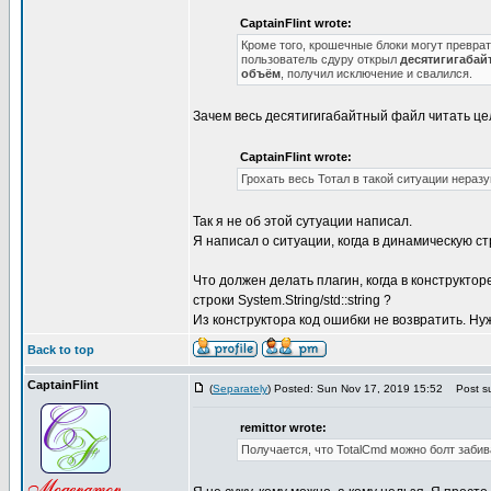
CaptainFlint wrote:
Кроме того, крошечные блоки могут превра
пользователь сдуру открыл
десятигигабай
объём
, получил исключение и свалился.
Зачем весь десятигигабайтный файл читать це
CaptainFlint wrote:
Грохать весь Тотал в такой ситуации нераз
Так я не об этой сутуации написал.
Я написал о ситуации, когда в динамическую с
Что должен делать плагин, когда в конструкт
строки System.String/std::string ?
Из конструктора код ошибки не возвратить. Нужн
Back to top
CaptainFlint
(
Separately
) Posted: Sun Nov 17, 2019 15:52
Post su
remittor wrote:
Получается, что TotalCmd можно болт забив