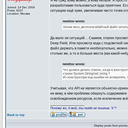
Я не сужу, кому можно, а кому нельзя. Я прост
разработками пользоваться куда приятнее. Если
Joined: 14 Dec 2004
ситуацию ещё хуже, увеличивая чисто точек от
Posts: 6237
Location: Москва
remittor wrote:
Зачем весь десятигигабайтный файл читать
Да мало ли ситуаций… Скажем, плагин просмотр
Deep Field. Или просмотр кода с подсветкой си
файл держать в памяти необязательно, можно 
столько же, а то и больше места (как какой-ниб
remittor wrote:
Что должен делать плагин, когда в констр
строки System.String/std::string ?
Из конструктора код ошибки не возвратить. 
Учитывая, что API не является объектно-ориен
не вижу, в чём проблема обернуть содержимое э
освобождением ресурсов, если исключение всё 
_________________
Почему же, ё-моё, ты нигде не пишешь "ё"?
Back to top
Display posts from previo