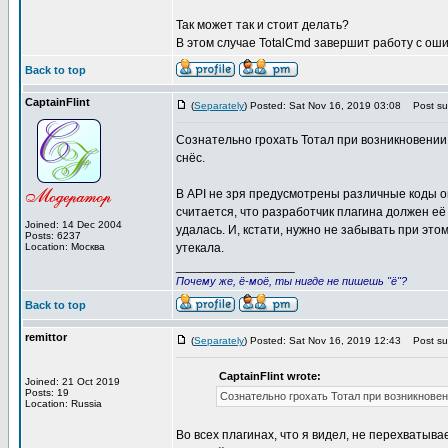
Так может так и стоит делать?
В этом случае TotalCmd завершит работу с оши
Back to top
CaptainFlint
(
Separately
) Posted: Sat Nov 16, 2019 03:08
Post sub
Сознательно грохать Тотал при возникновении 
снёс.
В API не зря предусмотрены различные коды о
считается, что разработчик плагина должен её 
Joined: 14 Dec 2004
удалась. И, кстати, нужно не забывать при эт
Posts: 6237
Location: Москва
утекала.
_________________
Почему же, ё-моё, ты нигде не пишешь "ё"?
Back to top
remittor
(
Separately
) Posted: Sat Nov 16, 2019 12:43
Post sub
CaptainFlint wrote:
Joined: 21 Oct 2019
Posts: 19
Сознательно грохать Тотал при возникновен
Location: Russia
Во всех плагинах, что я видел, не перехватыв