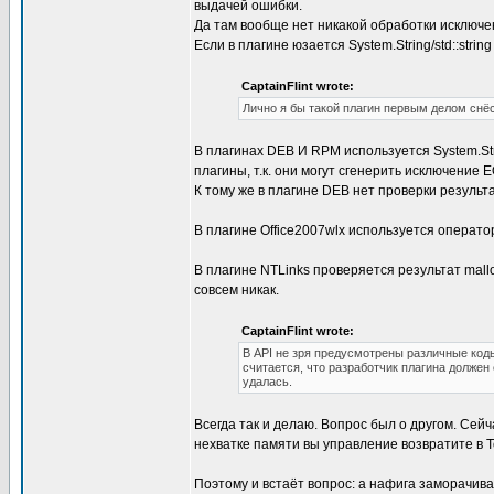
выдачей ошибки.
Да там вообще нет никакой обработки исключе
Если в плагине юзается System.String/std::stri
CaptainFlint wrote:
Лично я бы такой плагин первым делом снёс
В плагинах DEB И RPM используется System.St
плагины, т.к. они могут сгенерить исключение 
К тому же в плагине DEB нет проверки результ
В плагине Office2007wlx используется оператор 
В плагине NTLinks проверяется результат mallo
совсем никак.
CaptainFlint wrote:
В API не зря предусмотрены различные код
считается, что разработчик плагина должен 
удалась.
Всегда так и делаю. Вопрос был о другом. Сей
нехватке памяти вы управление возвратите в Tot
Поэтому и встаёт вопрос: а нафига заморачива