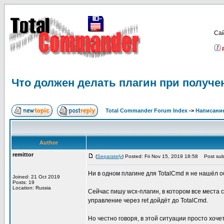
Са
Что должен делать плагин при получе
Total Commander Forum Index
->
Написание
Author
remittor
(
Separately
) Posted: Fri Nov 15, 2019 18:58
Post subj
Ни в одном плагине для TotalCmd я не нашёл о
Joined: 21 Oct 2019
Posts: 19
Location: Russia
Сейчас пишу wcx-плагин, в котором все места 
управление через ret дойдёт до TotalCmd.
Но честно говоря, в этой ситуации просто хоче