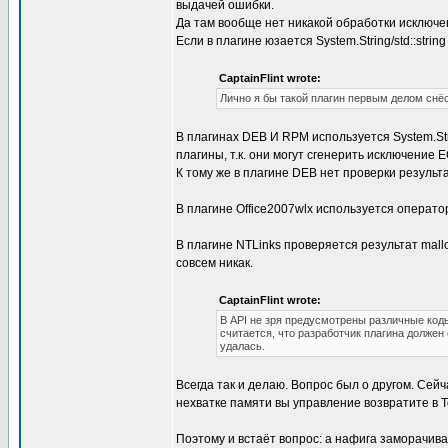
выдачей ошибки.
Да там вообще нет никакой обработки исключе
Если в плагине юзается System.String/std::stri
CaptainFlint wrote:
Лично я бы такой плагин первым делом снёс
В плагинах DEB И RPM используется System.St
плагины, т.к. они могут сгенерить исключение 
К тому же в плагине DEB нет проверки результ
В плагине Office2007wlx используется оператор 
В плагине NTLinks проверяется результат mallo
совсем никак.
CaptainFlint wrote:
В API не зря предусмотрены различные код
считается, что разработчик плагина должен 
удалась.
Всегда так и делаю. Вопрос был о другом. Сей
нехватке памяти вы управление возвратите в Tot
Поэтому и встаёт вопрос: а нафига заморачива