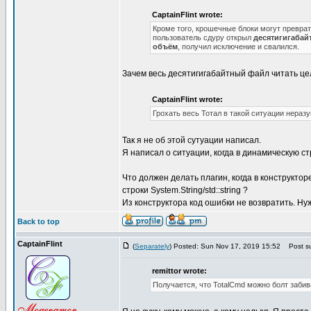
CaptainFlint wrote:
Кроме того, крошечные блоки могут превра
пользователь сдуру открыл
десятигигабай
объём
, получил исключение и свалился.
Зачем весь десятигигабайтный файл читать це
CaptainFlint wrote:
Грохать весь Тотал в такой ситуации нераз
Так я не об этой сутуации написал.
Я написал о ситуации, когда в динамическую с
Что должен делать плагин, когда в конструкт
строки System.String/std::string ?
Из конструктора код ошибки не возвратить. Нужн
Back to top
CaptainFlint
(
Separately
) Posted: Sun Nov 17, 2019 15:52
Post su
remittor wrote:
Получается, что TotalCmd можно болт забив