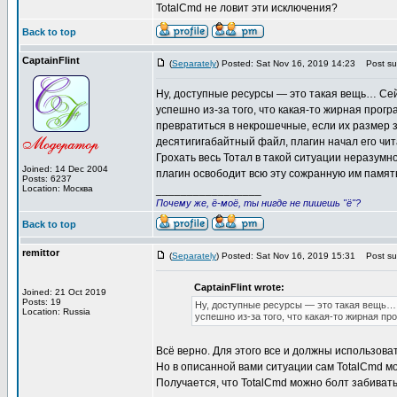
TotalCmd не ловит эти исключения?
Back to top
CaptainFlint
(
Separately
) Posted: Sat Nov 16, 2019 14:23
Post sub
Ну, доступные ресурсы — это такая вещь… Сей
успешно из-за того, что какая-то жирная прог
превратиться в некрошечные, если их размер 
десятигигабайтный файл, плагин начал его чит
Грохать весь Тотал в такой ситуации неразумн
Joined: 14 Dec 2004
плагин освободит всю эту сожранную им память
Posts: 6237
Location: Москва
_________________
Почему же, ё-моё, ты нигде не пишешь "ё"?
Back to top
remittor
(
Separately
) Posted: Sat Nov 16, 2019 15:31
Post sub
CaptainFlint wrote:
Joined: 21 Oct 2019
Posts: 19
Ну, доступные ресурсы — это такая вещь… 
Location: Russia
успешно из-за того, что какая-то жирная п
Всё верно. Для этого все и должны использовать 
Но в описанной вами ситуации сам TotalCmd мо
Получается, что TotalCmd можно болт забивать