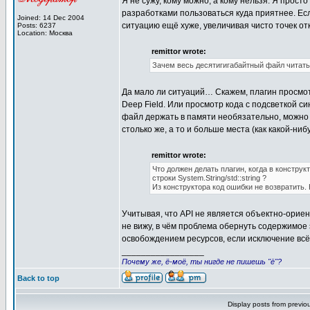
Я не сужу, кому можно, а кому нельзя. Я прост
разработками пользоваться куда приятнее. Если
Joined: 14 Dec 2004
ситуацию ещё хуже, увеличивая чисто точек от
Posts: 6237
Location: Москва
remittor wrote:
Зачем весь десятигигабайтный файл читать
Да мало ли ситуаций… Скажем, плагин просмотр
Deep Field. Или просмотр кода с подсветкой си
файл держать в памяти необязательно, можно 
столько же, а то и больше места (как какой-ниб
remittor wrote:
Что должен делать плагин, когда в констр
строки System.String/std::string ?
Из конструктора код ошибки не возвратить. 
Учитывая, что API не является объектно-ориен
не вижу, в чём проблема обернуть содержимое э
освобождением ресурсов, если исключение всё 
_________________
Почему же, ё-моё, ты нигде не пишешь "ё"?
Back to top
Display posts from previo