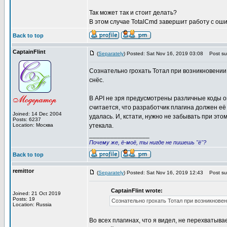
Так может так и стоит делать?
В этом случае TotalCmd завершит работу с оши
Back to top
CaptainFlint
(
Separately
) Posted: Sat Nov 16, 2019 03:08
Post sub
Сознательно грохать Тотал при возникновении 
снёс.
В API не зря предусмотрены различные коды о
считается, что разработчик плагина должен её 
Joined: 14 Dec 2004
удалась. И, кстати, нужно не забывать при эт
Posts: 6237
Location: Москва
утекала.
_________________
Почему же, ё-моё, ты нигде не пишешь "ё"?
Back to top
remittor
(
Separately
) Posted: Sat Nov 16, 2019 12:43
Post sub
CaptainFlint wrote:
Joined: 21 Oct 2019
Posts: 19
Сознательно грохать Тотал при возникновен
Location: Russia
Во всех плагинах, что я видел, не перехватыв