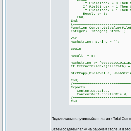
If FieldIndex = 0 Then StrP
If FieldIndex = 1 Then StrP
If FieldIndex > 1 Then StrP
Result := 8;
End;
End;
{============================
Function ContentGetValue(File
Integer): Integer; StdCall;
Var
HashString: String = '';
Begin
Result := 8;
HashString := '0003060U101L1R
If ExtractFileExt(FilePath) =
StrPCopy(FieldValue, HashStri
End;
{============================
Exports
ContentGetValue,
ContentGetSupportedField;
{============================
End.
Подключаем получившийся плагин к Total Com
Затем создаём папку на рабочем столе, а в этой 