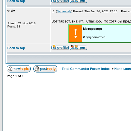
Back to top
gryja
(
Separately
) Posted: Thu Jun 24, 2021 17:10
Post sub
Вот так вот, значит... Спасибо, что хотя бы пре
Joined: 21 Nov 2016
Posts: 13
!
Моторокер:
Флуд почистил
Back to top
Total Commander Forum Index
->
Написание
Page
1
of
1