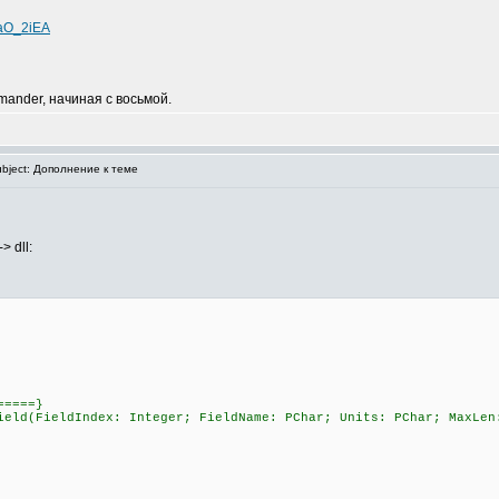
QaO_2iEA
mander, начиная с восьмой.
bject: Дополнение к теме
 dll:
=====}
ield(FieldIndex: Integer; FieldName: PChar; Units: PChar; MaxLen