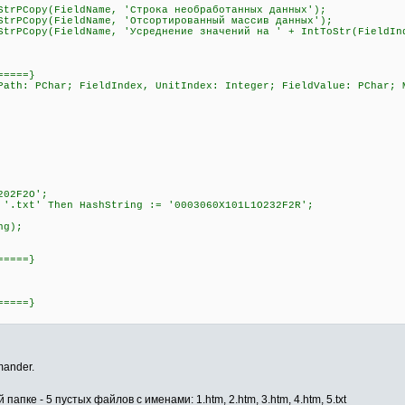
Copy(FieldName, 'Строка необработанных данных');
Copy(FieldName, 'Отсортированный массив данных');
Copy(FieldName, 'Усреднение значений на ' + IntToStr(FieldInd
=====}
Path: PChar; FieldIndex, UnitIndex: Integer; FieldValue: PChar; 
202F2O';
 '.txt' Then HashString := '0003060X101L1O232F2R';
ng);
=====}
=====}
mander.
папке - 5 пустых файлов с именами: 1.htm, 2.htm, 3.htm, 4.htm, 5.txt