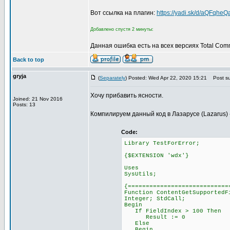
Вот ссылка на плагин:
https://yadi.sk/d/aQFqhe
Добавлено спустя 2 минуты:
Данная ошибка есть на всех версиях Total Com
Back to top
gryja
(
Separately
) Posted: Wed Apr 22, 2020 15:21
Post su
Хочу прибавить ясности.
Joined: 21 Nov 2016
Posts: 13
Компилируем данный код в Лазарусе (Lazarus) ->
Code:
Library TestForError;
{$EXTENSION 'wdx'}
Uses
SysUtils;
{============================
Function ContentGetSupportedF
Integer; StdCall;
Begin
If FieldIndex > 100 Then
Result := 0
Else
Begin