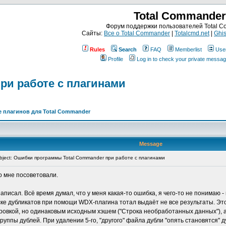
Total Commander
Форум поддержки пользователей Total 
Сайты:
Все о Total Commander
|
Totalcmd.net
|
Ghis
Rules
Search
FAQ
Memberlist
Use
Profile
Log in to check your private messa
ри работе с плагинами
 плагинов для Total Commander
Message
ject: Ошибки программы Total Commander при работе с плагинами
о мне посоветовали.
писал. Всё время думал, что у меня какая-то ошибка, я чего-то не понимаю - 
ке дубликатов при помощи WDX-плагина тотал выдаёт не все результаты. Это 
дировкой, но одинаковым исходным хэшем ("Строка необработанных данных"), а
уппы дублей. При удалении 5-го, "другого" файла дубли "опять становятся" д