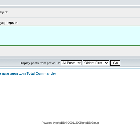
ject:
дупредили...
Display posts from previous:
 плагинов для Total Commander
Powered by
phpBB
© 2001, 2005 phpBB Group