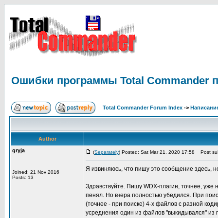
Ошибки программы Total Commander п
Total Commander Forum Index
->
Написание
Author
gryja
(
Separately
) Posted: Sat Mar 21, 2020 17:58
Post sub
Я извиняюсь, что пишу это сообщение здесь, н
Joined: 21 Nov 2016
Posts: 13
Здравствуйте. Пишу WDX-плагин, точнее, уже на
пенял. Но вчера полностью убедился. При поис
(точнее - при поиске) 4-х файлов с разной ко
усреднения один из файлов "выкидывался" из гр