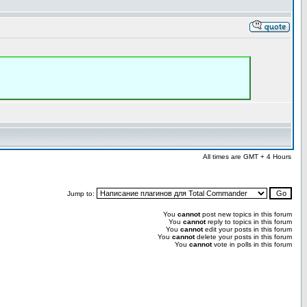
All times are GMT + 4 Hours
Jump to:
You
cannot
post new topics in this forum
You
cannot
reply to topics in this forum
You
cannot
edit your posts in this forum
You
cannot
delete your posts in this forum
You
cannot
vote in polls in this forum