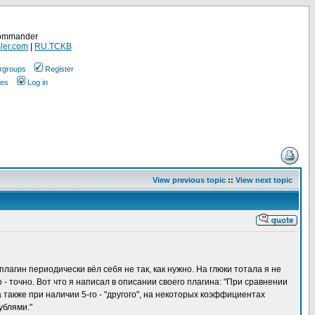
Commander
ler.com
|
RU.TCKB
rgroups
Register
ges
Log in
View previous topic
::
View next topic
плагин периодически вёл себя не так, как нужно. На глюки тотала я не
- точно. Вот что я написал в описании своего плагина: "При сравнении
 также при наличии 5-го - "другого", на некоторых коэффициентах
ублями."