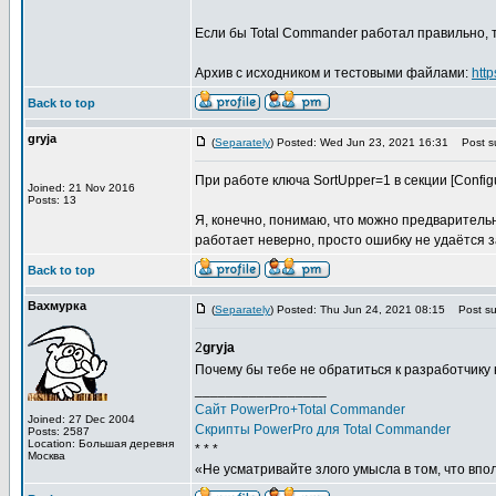
Если бы Total Commander работал правильно, т
Архив с исходником и тестовыми файлами:
htt
Back to top
gryja
(
Separately
) Posted: Wed Jun 23, 2021 16:31
Post su
При работе ключа SortUpper=1 в секции [Configu
Joined: 21 Nov 2016
Posts: 13
Я, конечно, понимаю, что можно предварительн
работает неверно, просто ошибку не удаётся з
Back to top
Вахмурка
(
Separately
) Posted: Thu Jun 24, 2021 08:15
Post sub
2
gryja
Почему бы тебе не обратиться к разработчику
_________________
Сайт PowerPro+Total Commander
Joined: 27 Dec 2004
Скрипты PowerPro для Total Commander
Posts: 2587
Location: Большая деревня
* * *
Москва
«Не усматривайте злого умысла в том, что впо