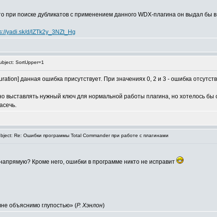
о при поиске дубликатов с применением данного WDX-плагина он выдал бы в к
ps://yadi.sk/d/IZTk2y_3NZt_Hg
bject: SortUpper=1
ration] данная ошибка присутствует. При значениях 0, 2 и 3 - ошибка отсутств
о выставлять нужный ключ для нормальной работы плагина, но хотелось бы с
асечь.
ject: Re: Ошибки программы Total Commander при работе с плагинами
 напрямую? Кроме него, ошибки в программе никто не исправит
лне объяснимо глупостью» (
Р. Хэнлон
)