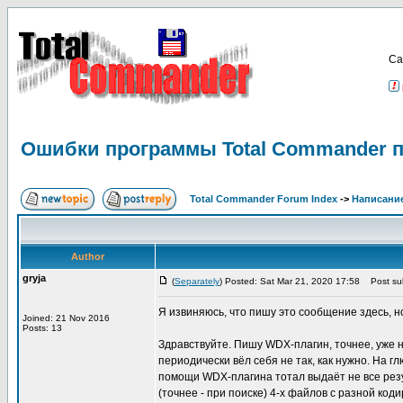
Са
Ошибки программы Total Commander п
Total Commander Forum Index
->
Написание
Author
gryja
(
Separately
) Posted: Sat Mar 21, 2020 17:58
Post sub
Я извиняюсь, что пишу это сообщение здесь, н
Joined: 21 Nov 2016
Posts: 13
Здравствуйте. Пишу WDX-плагин, точнее, уже на
периодически вёл себя не так, как нужно. На г
помощи WDX-плагина тотал выдаёт не все резул
(точнее - при поиске) 4-х файлов с разной ко