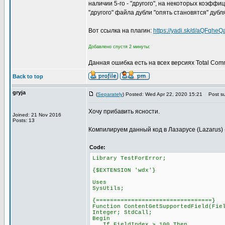
наличии 5-го - "другого", на некоторых коэфф
"другого" файла дубли "опять становятся" дубл
Вот ссылка на плагин:
https://yadi.sk/d/aQFqhe
Добавлено спустя 2 минуты:
Данная ошибка есть на всех версиях Total Com
Back to top
gryja
(
Separately
) Posted: Wed Apr 22, 2020 15:21
Post su
Хочу прибавить ясности.
Joined: 21 Nov 2016
Posts: 13
Компилируем данный код в Лазарусе (Lazarus) ->
Code:
Library TestForError;
{$EXTENSION 'wdx'}
Uses
SysUtils;
{=================================}
Function ContentGetSupportedField(Fie
Integer; StdCall;
Begin
If FieldIndex > 100 Then