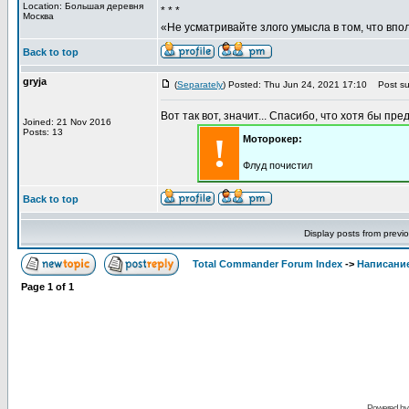
Location: Большая деревня
* * *
Москва
«Не усматривайте злого умысла в том, что впо
Back to top
gryja
(
Separately
) Posted: Thu Jun 24, 2021 17:10
Post sub
Вот так вот, значит... Спасибо, что хотя бы пре
Joined: 21 Nov 2016
Posts: 13
!
Моторокер:
Флуд почистил
Back to top
Display posts from previ
Total Commander Forum Index
->
Написание
Page
1
of
1
Powered b