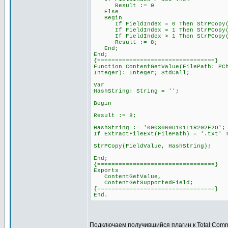
Result := 0
Else
Begin
If FieldIndex = 0 Then StrPCopy(Fi
If FieldIndex = 1 Then StrPCopy(Fi
If FieldIndex > 1 Then StrPCopy(Fie
Result := 8;
End;
End;
{=================================}
Function ContentGetValue(FilePath: PC
Integer): Integer; StdCall;
Var
HashString: String = '';
Begin
Result := 8;
HashString := '0003060U101L1R202F2O';
If ExtractFileExt(FilePath) = '.txt' 
StrPCopy(FieldValue, HashString);
End;
{=================================}
Exports
ContentGetValue,
ContentGetSupportedField;
{=================================}
End.
Подключаем получившийся плагин к Total Com