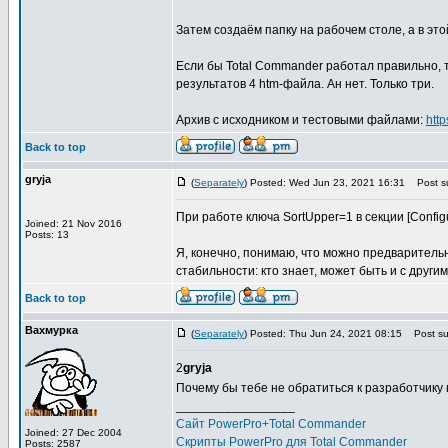
Затем создаём папку на рабочем столе, а в этой 
Если бы Total Commander работал правильно, 
результатов 4 htm-файла. Ан нет. Только три.
Архив с исходником и тестовыми файлами:
htt
Back to top
gryja
(
Separately
) Posted: Wed Jun 23, 2021 16:31
Post su
При работе ключа SortUpper=1 в секции [Configu
Joined: 21 Nov 2016
Posts: 13
Я, конечно, понимаю, что можно предваритель
стабильности: кто знает, может быть и с други
Back to top
Вахмурка
(
Separately
) Posted: Thu Jun 24, 2021 08:15
Post sub
2
gryja
Почему бы тебе не обратиться к разработчику
_________________
Сайт PowerPro+Total Commander
Joined: 27 Dec 2004
Скрипты PowerPro для Total Commander
Posts: 2587