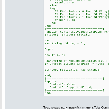
Result := 0
Else
Begin
If FieldIndex = 0 Then StrPCopy(Fi
If FieldIndex = 1 Then StrPCopy(Fi
If FieldIndex > 1 Then StrPCopy(Fie
Result := 8;
End;
End;
{=================================}
Function ContentGetValue(FilePath: PC
Integer): Integer; StdCall;
Var
HashString: String = '';
Begin
Result := 8;
HashString := '0003060U101L1R202F2O';
If ExtractFileExt(FilePath) = '.txt' 
StrPCopy(FieldValue, HashString);
End;
{=================================}
Exports
ContentGetValue,
ContentGetSupportedField;
{=================================}
End.
Подключаем получившийся плагин к Total Com