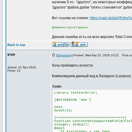
наличии 5-го - "другого", на некоторых коэфф
"другого" файла дубли "опять становятся" дубл
Вот ссылка на плагин:
https://yadi.sk/d/aQFqhe
Добавлено спустя 2 минуты:
Данная ошибка есть на всех версиях Total Com
Back to top
gryja
(
Separately
) Posted: Wed Apr 22, 2020 15:21
Post su
Хочу прибавить ясности.
Joined: 21 Nov 2016
Posts: 13
Компилируем данный код в Лазарусе (Lazarus) ->
Code:
Library TestForError;
{$EXTENSION 'wdx'}
Uses
SysUtils;
{=================================}
Function ContentGetSupportedField(Fie
Integer; StdCall;
Begin
If FieldIndex > 100 Then