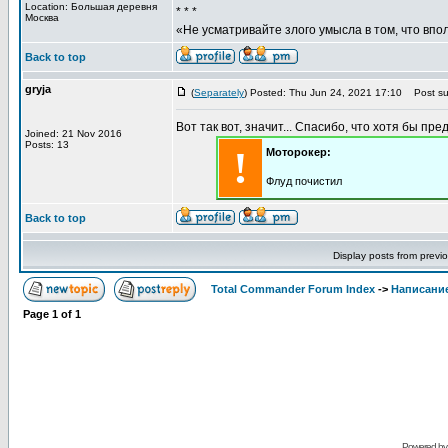
Location: Большая деревня
* * *
Москва
«Не усматривайте злого умысла в том, что впо
Back to top
gryja
(
Separately
) Posted: Thu Jun 24, 2021 17:10
Post sub
Вот так вот, значит... Спасибо, что хотя бы пре
Joined: 21 Nov 2016
Posts: 13
!
Моторокер:
Флуд почистил
Back to top
Display posts from previ
Total Commander Forum Index
->
Написание
Page
1
of
1
Powered b