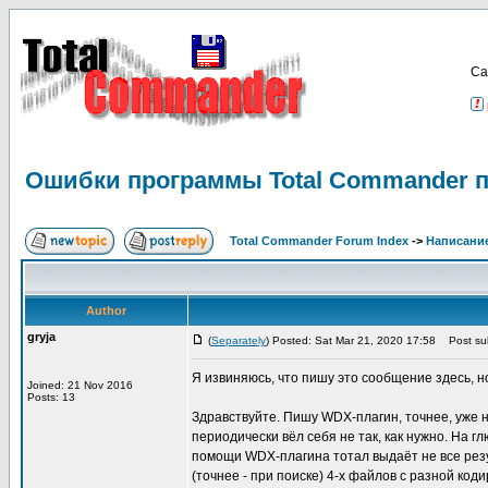
Са
Ошибки программы Total Commander п
Total Commander Forum Index
->
Написание
Author
gryja
(
Separately
) Posted: Sat Mar 21, 2020 17:58
Post sub
Я извиняюсь, что пишу это сообщение здесь, н
Joined: 21 Nov 2016
Posts: 13
Здравствуйте. Пишу WDX-плагин, точнее, уже на
периодически вёл себя не так, как нужно. На г
помощи WDX-плагина тотал выдаёт не все резул
(точнее - при поиске) 4-х файлов с разной ко