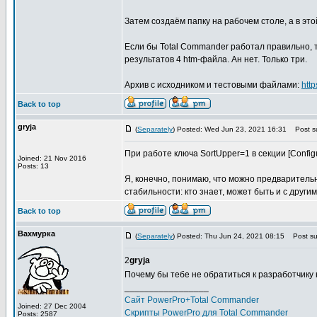
Затем создаём папку на рабочем столе, а в этой 
Если бы Total Commander работал правильно, 
результатов 4 htm-файла. Ан нет. Только три.
Архив с исходником и тестовыми файлами:
htt
Back to top
gryja
(
Separately
) Posted: Wed Jun 23, 2021 16:31
Post su
При работе ключа SortUpper=1 в секции [Configu
Joined: 21 Nov 2016
Posts: 13
Я, конечно, понимаю, что можно предваритель
стабильности: кто знает, может быть и с други
Back to top
Вахмурка
(
Separately
) Posted: Thu Jun 24, 2021 08:15
Post sub
2
gryja
Почему бы тебе не обратиться к разработчику
_________________
Сайт PowerPro+Total Commander
Joined: 27 Dec 2004
Скрипты PowerPro для Total Commander
Posts: 2587